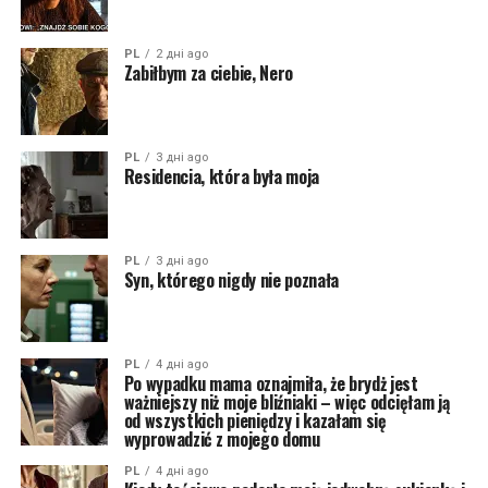
PL
2 дні ago
Zabiłbym za ciebie, Nero
PL
3 дні ago
Residencia, która była moja
PL
3 дні ago
Syn, którego nigdy nie poznała
PL
4 дні ago
Po wypadku mama oznajmiła, że brydż jest
ważniejszy niż moje bliźniaki – więc odcięłam ją
od wszystkich pieniędzy i kazałam się
wyprowadzić z mojego domu
PL
4 дні ago