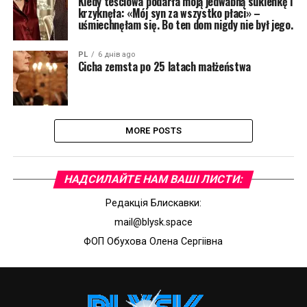
Kiedy teściowa podarła moją jedwabną sukienkę i
krzyknęła: «Mój syn za wszystko płaci» –
uśmiechnęłam się. Bo ten dom nigdy nie był jego.
PL
6 днів ago
Cicha zemsta po 25 latach małżeństwa
MORE POSTS
НАДСИЛАЙТЕ НАМ ВАШI ЛИСТИ:
Редакцiя Блискавки:
mail@blysk.space
ФОП Обухова Олена Сергiiвна