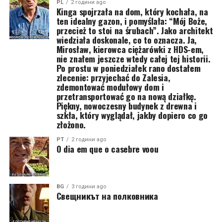
PL
2 години ago
Kinga spojrzała na dom, który kochała, na
ten idealny gazon, i pomyślała: “Mój Boże,
przecież to stoi na śrubach”. Jako architekt
wiedziała doskonale, co to oznacza. Ja,
Mirosław, kierowca ciężarówki z HDS-em,
nie znałem jeszcze wtedy całej tej historii.
Po prostu w poniedziałek rano dostałem
zlecenie: przyjechać do Zalesia,
zdemontować modułowy dom i
przetransportować go na nową działkę.
Piękny, nowoczesny budynek z drewna i
szkła, który wyglądał, jakby dopiero co go
złożono.
PT
2 години ago
O dia em que o casebre voou
BG
3 години ago
Свещникът на полковника