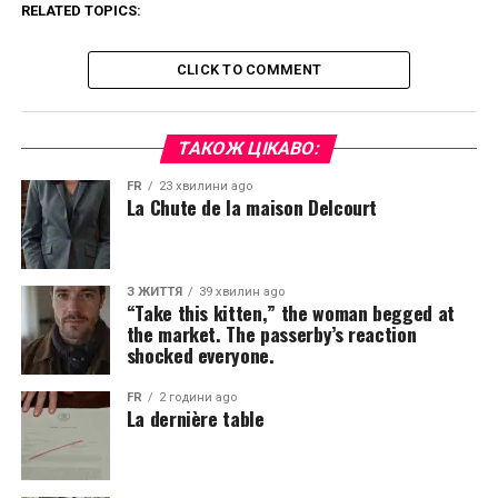
RELATED TOPICS:
CLICK TO COMMENT
ТАКОЖ ЦІКАВО:
FR
23 хвилини ago
La Chute de la maison Delcourt
З ЖИТТЯ
39 хвилин ago
“Take this kitten,” the woman begged at
the market. The passerby’s reaction
shocked everyone.
FR
2 години ago
La dernière table