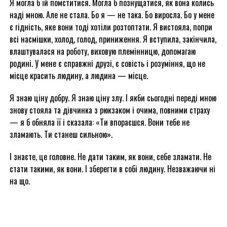
Я могла б їй помститися. Могла б познущатися, як вона колись
наді мною. Але не стала. Бо я — не така. Бо виросла. Бо у мене
є гідність, яке вони тоді хотіли розтоптати. Я вистояла, попри
всі насмішки, холод, голод, приниження. Я вступила, закінчила,
влаштувалася на роботу, виховую племінницю, допомагаю
родині. У мене є справжні друзі, є совість і розуміння, що не
місце красить людину, а людина — місце.
Я знаю ціну добру. Я знаю ціну злу. І якби сьогодні переді мною
знову стояла та дівчинка з рюкзаком і очима, повними страху
— я б обняла її і сказала: «Ти впораєшся. Вони тебе не
зламають. Ти станеш сильною».
І знаєте, це головне. Не дати таким, як вони, себе зламати. Не
стати такими, як вони. І зберегти в собі людину. Незважаючи ні
на що.