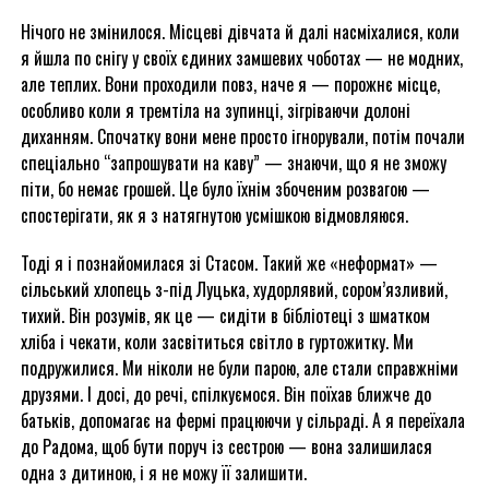
Нічого не змінилося. Місцеві дівчата й далі насміхалися, коли
я йшла по снігу у своїх єдиних замшевих чоботах — не модних,
але теплих. Вони проходили повз, наче я — порожнє місце,
особливо коли я тремтіла на зупинці, зігріваючи долоні
диханням. Спочатку вони мене просто ігнорували, потім почали
спеціально “запрошувати на каву” — знаючи, що я не зможу
піти, бо немає грошей. Це було їхнім збоченим розвагою —
спостерігати, як я з натягнутою усмішкою відмовляюся.
Тоді я і познайомилася зі Стасом. Такий же «неформат» —
сільський хлопець з-під Луцька, худорлявий, сором’язливий,
тихий. Він розумів, як це — сидіти в бібліотеці з шматком
хліба і чекати, коли засвітиться світло в гуртожитку. Ми
подружилися. Ми ніколи не були парою, але стали справжніми
друзями. І досі, до речі, спілкуємося. Він поїхав ближче до
батьків, допомагає на фермі працюючи у сільраді. А я переїхала
до Радома, щоб бути поруч із сестрою — вона залишилася
одна з дитиною, і я не можу її залишити.