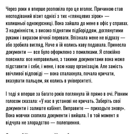
Через роки я вперше розповіла про це вголос. Причиною став
несподіваний візит однієї з тих «глянцевих зірок» —
колишньої однокурсниці. Вона зайшла до мене в офіс у справах.
З надмінністю, з високо піднятим підборіддям, доглянутими
руками і виразом вічної переваги. Впізнала мене не відразу —
або зробила вигляд. Наче я їй колись каву подавала. Принесла
документи — все було оформлено з помилками. Я спокійно
пояснила: все неправильно, з такими документами вона може
підставити і себе, і мене, і всю нашу організацію. Але замість
ввічливої відповіді — вона спалахнула, почала кричати,
вказувати пальцем, як колись в університеті.
І тоді я вперше за багато років поглянула їй прямо в очі. Рівним
голосом сказала: «У нас в установі не кричать. Заберіть свої
документи і залиште кабінет. Виправите — приходьте знову».
Вона мовчки схопила документи і вийшла. І в той момент я
відчула не злорадство — полегшення.