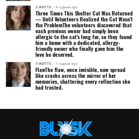
З ЖИТТЯ
4 години ago
Three Times This Shelter Cat Was Returned
— Until Volunteers Realized the Cat Wasn’t
the ProblemThe volunteers discovered that
each previous owner had simply been
allergic to the cat’s long fur, so they found
him a home with a dedicated, allergy-
friendly owner who finally gave him the
love he deserved.
З ЖИТТЯ
7 години ago
FlawThe flaw, once invisible, now spread
like cracks across the mirror of her
memories, shattering every reflection she
had trusted.