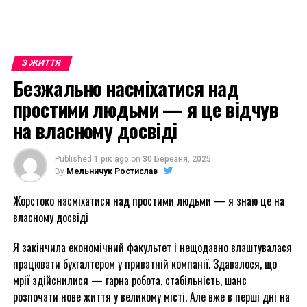
З ЖИТТЯ
Безжально насміхатися над
простими людьми — я це відчув
на власному досвіді
Published
1 рік ago
on
30 Березня, 2025
By
Мельничук Ростислав
Жорстоко насміхатися над простими людьми — я знаю це на
власному досвіді
Я закінчила економічний факультет і нещодавно влаштувалася
працювати бухгалтером у приватній компанії. Здавалося, що
мрії здійснилися — гарна робота, стабільність, шанс
розпочати нове життя у великому місті. Але вже в перші дні на