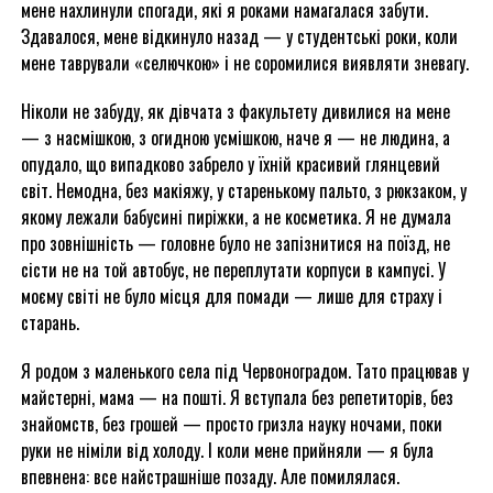
мене нахлинули спогади, які я роками намагалася забути.
Здавалося, мене відкинуло назад — у студентські роки, коли
мене таврували «селючкою» і не соромилися виявляти зневагу.
Ніколи не забуду, як дівчата з факультету дивилися на мене
— з насмішкою, з огидною усмішкою, наче я — не людина, а
опудало, що випадково забрело у їхній красивий глянцевий
світ. Немодна, без макіяжу, у старенькому пальто, з рюкзаком, у
якому лежали бабусині пиріжки, а не косметика. Я не думала
про зовнішність — головне було не запізнитися на поїзд, не
сісти не на той автобус, не переплутати корпуси в кампусі. У
моєму світі не було місця для помади — лише для страху і
старань.
Я родом з маленького села під Червоноградом. Тато працював у
майстерні, мама — на пошті. Я вступала без репетиторів, без
знайомств, без грошей — просто гризла науку ночами, поки
руки не німіли від холоду. І коли мене прийняли — я була
впевнена: все найстрашніше позаду. Але помилялася.