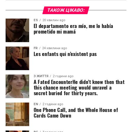
ТАКОЖ ЦІКАВО:
ES
20 хвилин ago
El departamento era mío, me lo había
prometido mi mamá
FR
24 хвилини ago
Les enfants qui n’existent pas
З ЖИТТЯ
2 години ago
A Fated EncounterHe didn’t know then that
this chance meeting would unravel a
secret buried for thirty years.
EN
2 години ago
One Phone Call, and the Whole House of
Cards Came Down