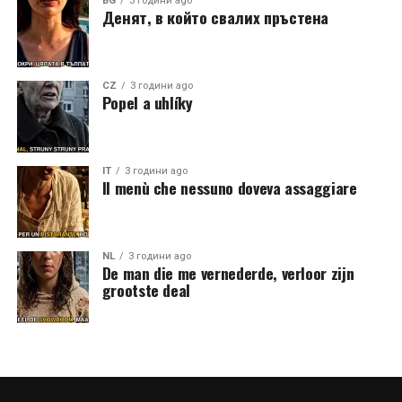
BG
3 години ago
Денят, в който свалих пръстена
CZ
3 години ago
Popel a uhlíky
IT
3 години ago
Il menù che nessuno doveva assaggiare
NL
3 години ago
De man die me vernederde, verloor zijn
grootste deal