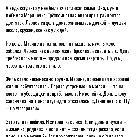
А ведь когда-то у неё была счастливая семья. Она, муж и
любимая Мариночка. Трёхкомнатная квартира в райцентре,
достаток. Лариса сидела дома, занималась дочкой – лучшая
школа, кружки, всё как у людей.
Но когда Марине исполнилось пятнадцать, муж тяжело
заболел. Лариса, как верная жена, бросилась спасать его. Денег
требовалось много – продали всё, кроме квартиры. Но, увы,
через три года его не стало.
Жить стало невыносимо трудно. Марина, привыкшая к хорошей
жизни, взбунтовалась. Лариса устроилась в магазин – то на
кассе, то уборщицей подрабатывала. Но копейки. Дочь школу
закончила, но в институт идти отказалась: «Денег нет, а в ПТУ
– не уговаривай».
Зато гулять любила. И хитрая, как лиса! Если деньги нужны –
«мамочка, родная», а если нет – «зачем тогда рожала, если
помочь не можешь?» Так продолжалось, пока не объявился