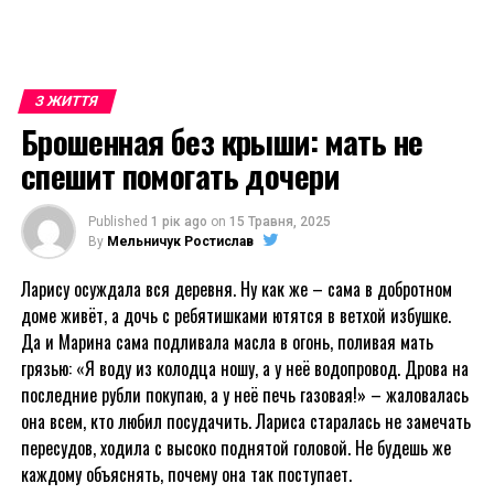
З ЖИТТЯ
Брошенная без крыши: мать не
спешит помогать дочери
Published
1 рік ago
on
15 Травня, 2025
By
Мельничук Ростислав
Ларису осуждала вся деревня. Ну как же – сама в добротном
доме живёт, а дочь с ребятишками ютятся в ветхой избушке.
Да и Марина сама подливала масла в огонь, поливая мать
грязью: «Я воду из колодца ношу, а у неё водопровод. Дрова на
последние рубли покупаю, а у неё печь газовая!» – жаловалась
она всем, кто любил посудачить. Лариса старалась не замечать
пересудов, ходила с высоко поднятой головой. Не будешь же
каждому объяснять, почему она так поступает.