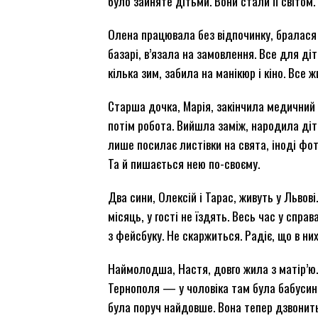
було зайняте дітьми. Вони стали її світом.
Олена працювала без відпочинку, бралася 
базарі, в’язала на замовлення. Все для ді
кілька зим, забила на манікюр і кіно. Все ж
Старша дочка, Марія, закінчила медичний 
потім робота. Вийшла заміж, народила діте
лише посилає листівки на свята, іноді фот
Та й пишається нею по-своєму.
Два сини, Олексій і Тарас, живуть у Львові
місяць, у гості не їздять. Весь час у справ
з фейсбуку. Не скаржиться. Радіє, що в них
Наймолодша, Настя, довго жила з матір’ю.
Тернополя — у чоловіка там була бабусин
була поруч найдовше. Вона тепер дзвонить