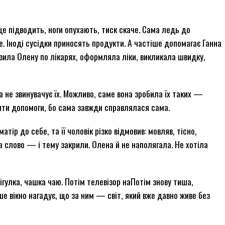
це підводить, ноги опухають, тиск скаче. Сама ледь до
. Іноді сусідки приносять продукти. А частіше допомагає Ганна
зила Олену по лікарях, оформляла ліки, викликала швидку,
на не звинувачує їх. Можливо, саме вона зробила їх таких —
ити допомоги, бо сама завжди справлялася сама.
ір до себе, та її чоловік різко відмовив: мовляв, тісно,
а слово — і тему закрили. Олена й не наполягала. Не хотіла
пігулка, чашка чаю. Потім телевізор наПотім знову тиша,
ше вікно нагадує, що за ним — світ, який вже давно живе без