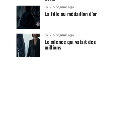
FR
5 години ago
La fille au médaillon d’or
FR
5 години ago
Le silence qui valait des
millions