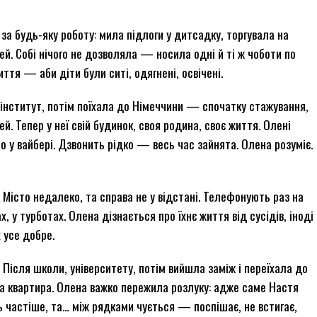
за будь-яку роботу: мила підлоги у дитсадку, торгувала на
тей. Собі нічого не дозволяла — носила одні й ті ж чоботи по
иття — аби діти були ситі, одягнені, освічені.
інститут, потім поїхала до Німеччини — спочатку стажування,
й. Тепер у неї свій будинок, своя родина, своє життя. Олені
о у вайбері. Дзвонить рідко — весь час зайнята. Олена розуміє.
. Місто недалеко, та справа не у відстані. Телефонують раз на
ах, у турботах. Олена дізнається про їхнє життя від сусідів, іноді
 усе добре.
 Після школи, університету, потім вийшла заміж і переїхала до
а квартира. Олена важко пережила розлуку: адже саме Настя
 частіше, та… між рядками чується — поспішає, не встигає,