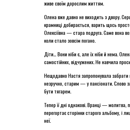
живе своїм дорослим життям.
Олена вже давно не виходить з двору. Сер
крамниці добирається, варить щось просте
Олексіївна — стара подруга. Саме вона во
коли стало зовсім погано.
Діти… Вони ніби є, але їх ніби й нема. Оле
самостійних, відчужених. Не навчила прос
Нещодавно Настя запропонувала забрати мат
незручно, старим — у пансіонати. Слово з
бути тягарем.
Тепер її дні однакові. Вранці — молитва, 
перегортає сторінки старого альбому, і ли
неї.