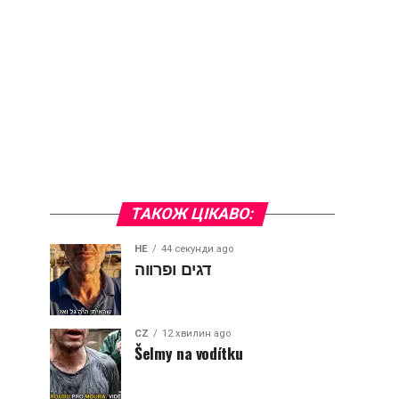
ТАКОЖ ЦІКАВО:
HE
44 секунди ago
דגים ופרווה
CZ
12 хвилин ago
Šelmy na vodítku