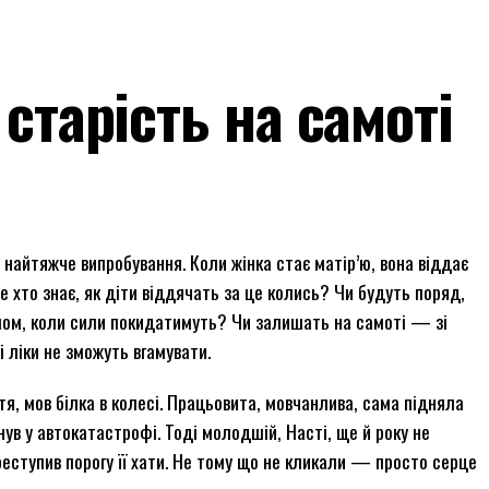
 старість на самоті
айтяжче випробування. Коли жінка стає матір’ю, вона віддає
ле хто знає, як діти віддячать за це колись? Чи будуть поряд,
лом, коли сили покидатимуть? Чи залишать на самоті — зі
і ліки не зможуть вгамувати.
, мов білка в колесі. Працьовита, мовчанлива, сама підняла
гинув у автокатастрофі. Тоді молодшій, Насті, ще й року не
реступив порогу її хати. Не тому що не кликали — просто серце