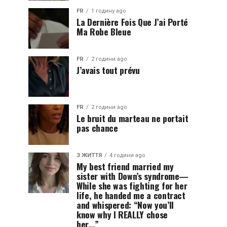
FR
1 годину ago
La Dernière Fois Que J’ai Porté
Ma Robe Bleue
FR
2 години ago
J’avais tout prévu
FR
2 години ago
Le bruit du marteau ne portait
pas chance
З ЖИТТЯ
4 години ago
My best friend married my
sister with Down’s syndrome—
While she was fighting for her
life, he handed me a contract
and whispered: “Now you’ll
know why I REALLY chose
her…”