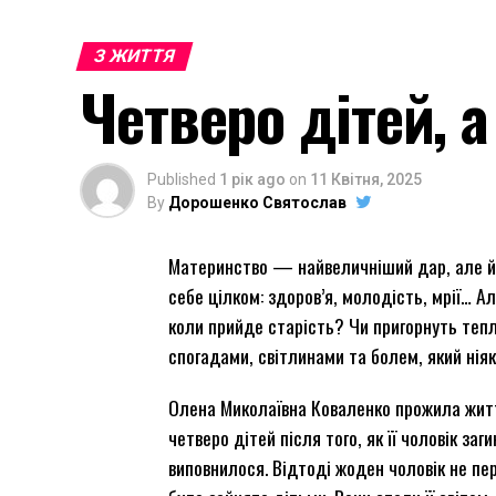
З ЖИТТЯ
Четверо дітей, а
Published
1 рік ago
on
11 Квітня, 2025
By
Дорошенко Святослав
Материнство — найвеличніший дар, але й н
себе цілком: здоров’я, молодість, мрії… А
коли прийде старість? Чи пригорнуть теп
спогадами, світлинами та болем, який ніяк
Олена Миколаївна Коваленко прожила життя
четверо дітей після того, як її чоловік за
виповнилося. Відтоді жоден чоловік не пе