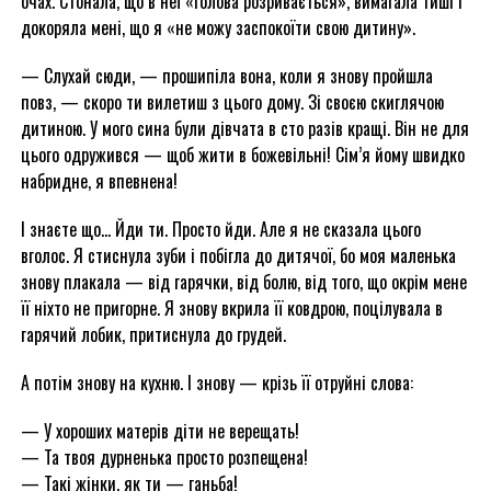
очах. Стонала, що в неї «голова розривається», вимагала тиші і
докоряла мені, що я «не можу заспокоїти свою дитину».
— Слухай сюди, — прошипіла вона, коли я знову пройшла
повз, — скоро ти вилетиш з цього дому. Зі своєю скиглячою
дитиною. У мого сина були дівчата в сто разів кращі. Він не для
цього одружився — щоб жити в божевільні! Сім’я йому швидко
набридне, я впевнена!
І знаєте що… Йди ти. Просто йди. Але я не сказала цього
вголос. Я стиснула зуби і побігла до дитячої, бо моя маленька
знову плакала — від гарячки, від болю, від того, що окрім мене
її ніхто не пригорне. Я знову вкрила її ковдрою, поцілувала в
гарячий лобик, притиснула до грудей.
А потім знову на кухню. І знову — крізь її отруйні слова:
— У хороших матерів діти не верещать!
— Та твоя дурненька просто розпещена!
— Такі жінки, як ти — ганьба!