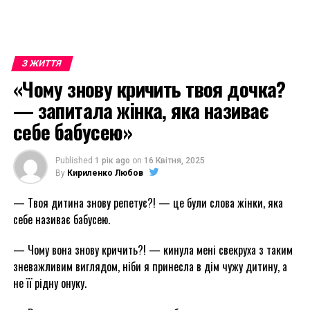
З ЖИТТЯ
«Чому знову кричить твоя дочка?
— запитала жінка, яка називає
себе бабусею»
Published
1 рік ago
on
16 Квітня, 2025
By
Кириленко Любов
— Твоя дитина знову репетує?! — це були слова жінки, яка
себе називає бабусею.
— Чому вона знову кричить?! — кинула мені свекруха з таким
зневажливим виглядом, ніби я принесла в дім чужу дитину, а
не її рідну онуку.