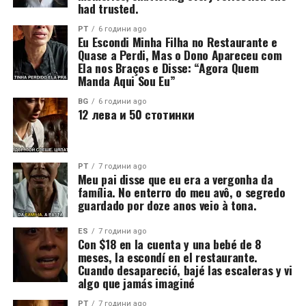
had trusted.
PT
6 години ago
Eu Escondi Minha Filha no Restaurante e
Quase a Perdi, Mas o Dono Apareceu com
Ela nos Braços e Disse: “Agora Quem
Manda Aqui Sou Eu”
BG
6 години ago
12 лева и 50 стотинки
PT
7 години ago
Meu pai disse que eu era a vergonha da
família. No enterro do meu avô, o segredo
guardado por doze anos veio à tona.
ES
7 години ago
Con $18 en la cuenta y una bebé de 8
meses, la escondí en el restaurante.
Cuando desapareció, bajé las escaleras y vi
algo que jamás imaginé
PT
7 години ago