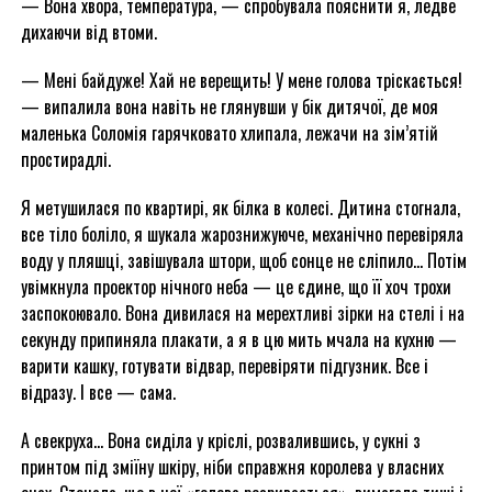
— Вона хвора, температура, — спробувала пояснити я, ледве
дихаючи від втоми.
— Мені байдуже! Хай не верещить! У мене голова тріскається!
— випалила вона навіть не глянувши у бік дитячої, де моя
маленька Соломія гарячковато хлипала, лежачи на зім’ятій
простирадлі.
Я метушилася по квартирі, як білка в колесі. Дитина стогнала,
все тіло боліло, я шукала жарознижуюче, механічно перевіряла
воду у пляшці, завішувала штори, щоб сонце не сліпило… Потім
увімкнула проектор нічного неба — це єдине, що її хоч трохи
заспокоювало. Вона дивилася на мерехтливі зірки на стелі і на
секунду припиняла плакати, а я в цю мить мчала на кухню —
варити кашку, готувати відвар, перевіряти підгузник. Все і
відразу. І все — сама.
А свекруха… Вона сиділа у кріслі, розвалившись, у сукні з
принтом під зміїну шкіру, ніби справжня королева у власних