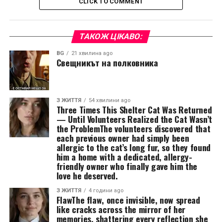
CLICK TO COMMENT
ТАКОЖ ЦІКАВО:
BG
21 хвилина ago
Свещникът на полковника
З ЖИТТЯ
54 хвилини ago
Three Times This Shelter Cat Was Returned
— Until Volunteers Realized the Cat Wasn’t
the ProblemThe volunteers discovered that
each previous owner had simply been
allergic to the cat’s long fur, so they found
him a home with a dedicated, allergy-
friendly owner who finally gave him the
love he deserved.
З ЖИТТЯ
4 години ago
FlawThe flaw, once invisible, now spread
like cracks across the mirror of her
memories, shattering every reflection she