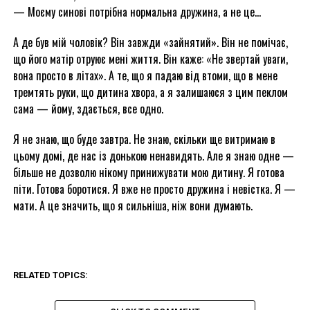
— Моєму синові потрібна нормальна дружина, а не це…
А де був мій чоловік? Він завжди «зайнятий». Він не помічає,
що його матір отруює мені життя. Він каже: «Не звертай уваги,
вона просто в літах». А те, що я падаю від втоми, що в мене
тремтять руки, що дитина хвора, а я залишаюся з цим пеклом
сама — йому, здається, все одно.
Я не знаю, що буде завтра. Не знаю, скільки ще витримаю в
цьому домі, де нас із донькою ненавидять. Але я знаю одне —
більше не дозволю нікому принижувати мою дитину. Я готова
піти. Готова боротися. Я вже не просто дружина і невістка. Я —
мати. А це значить, що я сильніша, ніж вони думають.
RELATED TOPICS: