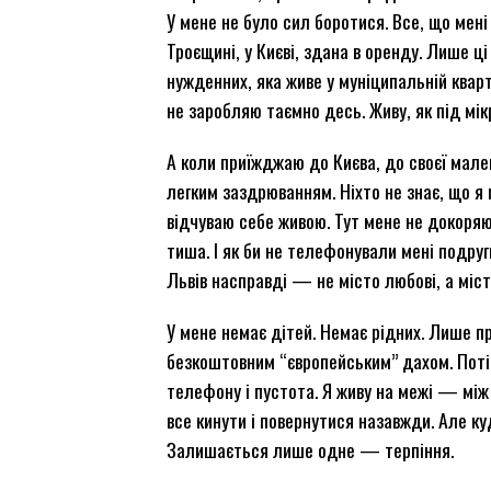
У мене не було сил боротися. Все, що ме
Троєщині, у Києві, здана в оренду. Лише ц
нужденних, яка живе у муніципальній кварт
не заробляю таємно десь. Живу, як під мік
А коли приїжджаю до Києва, до своєї мален
легким заздрюванням. Ніхто не знає, що я 
відчуваю себе живою. Тут мене не докоряю
тиша. І як би не телефонували мені подруг
Львів насправді — не місто любові, а міст
У мене немає дітей. Немає рідних. Лише п
безкоштовним “європейським” дахом. Пот
телефону і пустота. Я живу на межі — між
все кинути і повернутися назавжди. Але к
Залишається лише одне — терпіння.