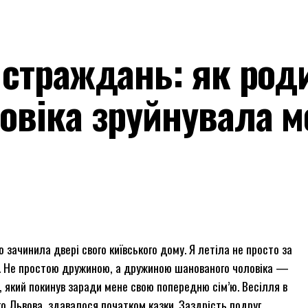
 страждань: як род
овіка зруйнувала м
ю зачинила двері свого київського дому. Я летіла не просто за
ю. Не простою дружиною, а дружиною шанованого чоловіка —
го, який покинув заради мене свою попередню сім’ю. Весілля в
го Львова, здавалося початком казки. Заздрість подруг,