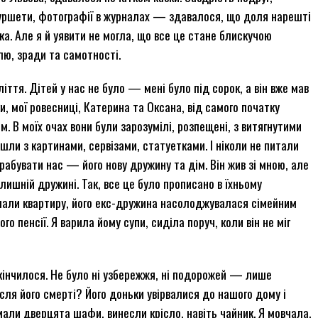
фуршети, фотографії в журналах — здавалося, що доля нарешті
ка. Але я й уявити не могла, що все це стане блискучою
ю, зради та самотності.
іття. Дітей у нас не було — мені було під сорок, а він вже мав
и, мої ровесниці, Катерина та Оксана, від самого початку
. В моїх очах вони були зарозумілі, розпещені, з витягнутими
шли з картинами, сервізами, статуетками. І ніколи не питали
рабувати нас — його нову дружину та дім. Він жив зі мною, але
лишній дружині. Так, все це було прописано в їхньому
мали квартиру, його екс-дружина насолоджувалася сімейним
о пенсії. Я варила йому супи, сиділа поруч, коли він не міг
акінчилося. Не було ні узбережжя, ні подорожей — лише
сля його смерті? Його доньки увірвалися до нашого дому і
али дверцята шафи, винесли крісло, навіть чайник. Я мовчала.