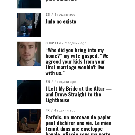
ES
1 годину ago
Jude no existe
З ЖИТТЯ
2 години ago
“Who did you bring into my
home?” my wife gasped. “We
agreed your kids from your
first marriage wouldn’t live
with us.”
EN
4 години ago
I Left My Bride at the Altar —
and Drove Straight to the
Lighthouse
FR
4 години ago
Parfois, un morceau de papier
peut déchirer une vie. Le mien
tenait dans une enveloppe
banale, glissée sous ma porte