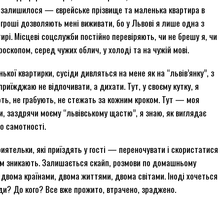
ні залишилося — єврейське прізвище та маленька квартира в
і гроші дозволяють мені виживати, бо у Львові я лише одна з
ирі. Місцеві соцслужби постійно перевіряють, чи не брешу я, чи
роскопом, серед чужих облич, у холоді та на чужій мові.
ької квартирки, сусіди дивляться на мене як на “львів’янку”, з
приїжджаю не відпочивати, а дихати. Тут, у своєму кутку, я
ть, не грабують, не стежать за кожним кроком. Тут — моя
и, заздрячи моєму “львівському щастю”, я знаю, як виглядає
о самотності.
риятельки, які приїздять у гості — переночувати і скористатися
ім зникають. Залишається скайп, розмови по домашньому
 двома країнами, двома життями, двома світами. Іноді хочеться
уди? До кого? Все вже прожито, втрачено, зраджено.