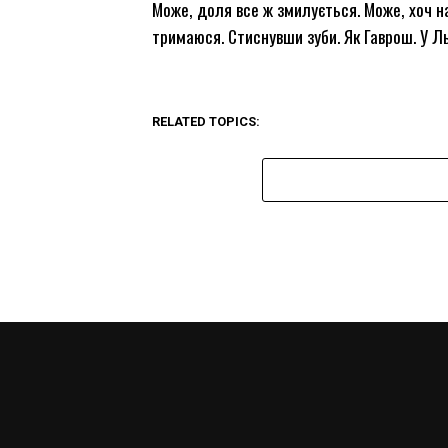
Може, доля все ж змилується. Може, хоч на
тримаюся. Стиснувши зуби. Як Гаврош. У Ль
RELATED TOPICS: