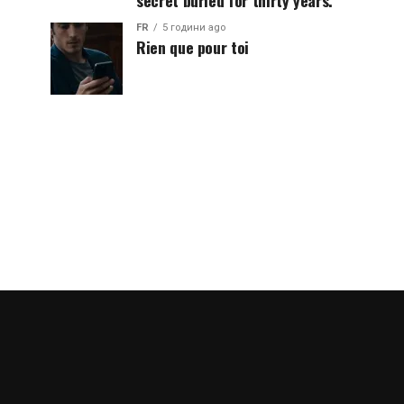
secret buried for thirty years.
FR
5 години ago
Rien que pour toi