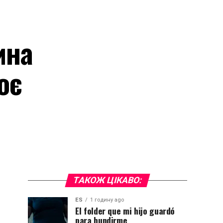
ина
оє
ТАКОЖ ЦІКАВО:
ES
1 годину ago
El folder que mi hijo guardó
para hundirme