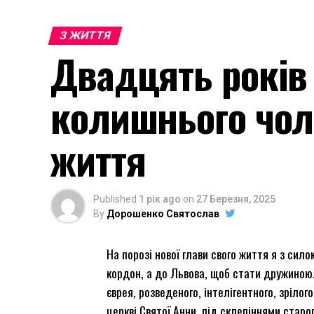
З ЖИТТЯ
Двадцять років
колишнього чол
життя
Published
1 рік ago
on
27 Березня, 2025
By
Дорошенко Святослав
На порозі нової глави свого життя я з сило
кордон, а до Львова, щоб стати дружино
єврея, розведеного, інтелігентного, зріло
церкві Святої Анни, під склепіннями старо