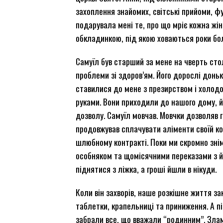
захоплення знайомих, світські прийоми, 
подарувала мені те, про що мріє кожна жін
обкладинкою, під якою ховаються роки бол
Самуїл був старший за мене на чверть стол
проблеми зі здоров’ям. Його дорослі доньк
ставилися до мене з презирством і холодом
руками. Вони приходили до нашого дому, й
дозволу. Самуїл мовчав. Мовчки дозволяв г
продовжував сплачувати аліменти своїй ко
шлюбному контракті. Поки ми скромно зні
особняком та щомісячними переказами з йог
піднятися з ліжка, а гроші йшли в нікуди.
Коли він захворів, наше розкішне життя з
таблетки, крапельниці та приниження. А пі
забрали все, що вважали “родинним”. Злам