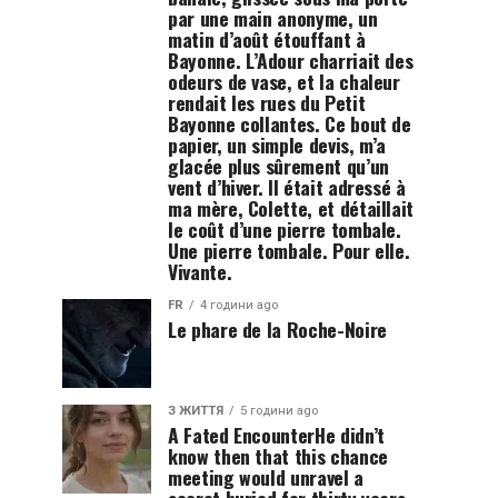
par une main anonyme, un
matin d’août étouffant à
Bayonne. L’Adour charriait des
odeurs de vase, et la chaleur
rendait les rues du Petit
Bayonne collantes. Ce bout de
papier, un simple devis, m’a
glacée plus sûrement qu’un
vent d’hiver. Il était adressé à
ma mère, Colette, et détaillait
le coût d’une pierre tombale.
Une pierre tombale. Pour elle.
Vivante.
FR
4 години ago
Le phare de la Roche-Noire
З ЖИТТЯ
5 години ago
A Fated EncounterHe didn’t
know then that this chance
meeting would unravel a