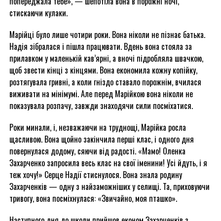
попереджала тебе», — шепотіла вона в порожні ночі,
стискаючи кулаки.
Марійці було лише чотири роки. Вона ніколи не пізнає батька.
Надія зібралася і пішла працювати. Вдень вона стояла за
прилавком у маленькій кав’ярні, а вночі підробляла швачкою,
щоб звести кінці з кінцями. Вона економила кожну копійку,
розтягувала гривні, а коли гніздо ставало порожнім, вчилася
виживати на мінімумі. Але перед Марійкою вона ніколи не
показувала розпачу, завжди знаходячи сили посміхатися.
Роки минали, і, незважаючи на труднощі, Марійка росла
щасливою. Вона щойно закінчила перші клас, і одного дня
повернулася додому, сяючи від радості. «Мамо! Оленка
Захарченко запросила весь клас на свої іменини! Усі йдуть, і я
теж хочу!» Серце Надії стиснулося. Вона знала родину
Захарченків — одну з найзаможніших у селищі. Та, приховуючи
тривогу, вона посміхнулася: «Звичайно, моя пташко».
Наступного дня до школи прийшов економ Захарченків з