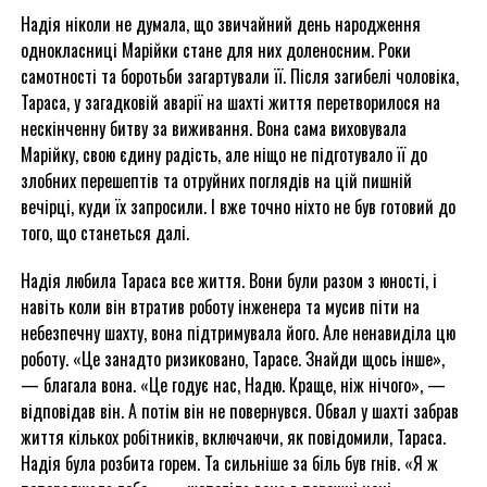
Надія ніколи не думала, що звичайний день народження
однокласниці Марійки стане для них доленосним. Роки
самотності та боротьби загартували її. Після загибелі чоловіка,
Тараса, у загадковій аварії на шахті життя перетворилося на
нескінченну битву за виживання. Вона сама виховувала
Марійку, свою єдину радість, але ніщо не підготувало її до
злобних перешептів та отруйних поглядів на цій пишній
вечірці, куди їх запросили. І вже точно ніхто не був готовий до
того, що станеться далі.
Надія любила Тараса все життя. Вони були разом з юності, і
навіть коли він втратив роботу інженера та мусив піти на
небезпечну шахту, вона підтримувала його. Але ненавиділа цю
роботу. «Це занадто ризиковано, Тарасе. Знайди щось інше»,
— благала вона. «Це годує нас, Надю. Краще, ніж нічого», —
відповідав він. А потім він не повернувся. Обвал у шахті забрав
життя кількох робітників, включаючи, як повідомили, Тараса.
Надія була розбита горем. Та сильніше за біль був гнів. «Я ж