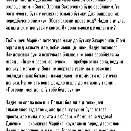
оголошенням: «Свято Оленки Захарченко буде особливим. Усі
гості мусять бути у сукнях із їхнього бутику. Для запрошених
передбачено знижку». Обов’язковий дресс-код? Надія відчула,
як шлунок стиснувся у комок. Як вона зможе це оплатити?
Тієї ж ночі Марійка потягнула маму до бутику Захарченків, її очі
горіли від захвату. Але, побачивши цінники, Надія похолола.
Найдешевша сукня коштувала більше, ніж вона заробляла за
місяць. «Іншим разом, сонечко», — пробурмотіла вона, ведучи
доньку з магазину. Вона не звертала уваги на зневажливі
погляди інших батьків і намагалася не помічати сліз у очах
доньки. Натомість вона швидко пішла до магазину тканин.
«Потерпи, моя доню. У тебе буде сукня».
Надія не спала всю ніч. Пальці боліли від голки, очі
сльозилися від втоми, але до ранку сукня була готова —
проста, але мила, пошита з любов’ю. «Мамо, вона чудова!
Дякую!» — скрикнула Марійка, кружляючи перед дзеркалом.
Надія з полегшення зітхнула. Головне, що донька щаслива.