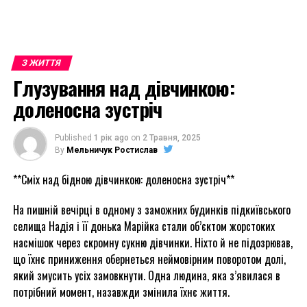
З ЖИТТЯ
Глузування над дівчинкою:
доленосна зустріч
Published
1 рік ago
on
2 Травня, 2025
By
Мельничук Ростислав
**Сміх над бідною дівчинкою: доленосна зустріч**
На пишній вечірці в одному з заможних будинків підкиївського
селища Надія і її донька Марійка стали об’єктом жорстоких
насмішок через скромну сукню дівчинки. Ніхто й не підозрював,
що їхнє приниження обернеться неймовірним поворотом долі,
який змусить усіх замовкнути. Одна людина, яка з’явилася в
потрібний момент, назавжди змінила їхнє життя.