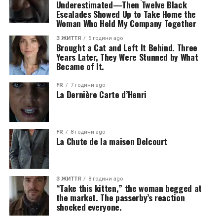
Underestimated—Then Twelve Black
Escalades Showed Up to Take Home the
Woman Who Held My Company Together
З ЖИТТЯ
5 години ago
Brought a Cat and Left It Behind. Three
Years Later, They Were Stunned by What
Became of It.
FR
7 години ago
La Dernière Carte d’Henri
FR
8 години ago
La Chute de la maison Delcourt
З ЖИТТЯ
8 години ago
“Take this kitten,” the woman begged at
the market. The passerby’s reaction
shocked everyone.