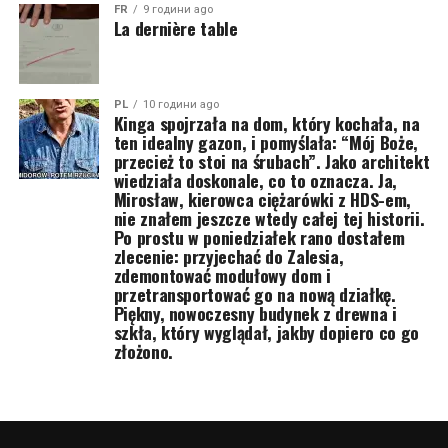
FR
9 години ago
La dernière table
PL
10 години ago
Kinga spojrzała na dom, który kochała, na
ten idealny gazon, i pomyślała: “Mój Boże,
przecież to stoi na śrubach”. Jako architekt
wiedziała doskonale, co to oznacza. Ja,
Mirosław, kierowca ciężarówki z HDS-em,
nie znałem jeszcze wtedy całej tej historii.
Po prostu w poniedziałek rano dostałem
zlecenie: przyjechać do Zalesia,
zdemontować modułowy dom i
przetransportować go na nową działkę.
Piękny, nowoczesny budynek z drewna i
szkła, który wyglądał, jakby dopiero co go
złożono.