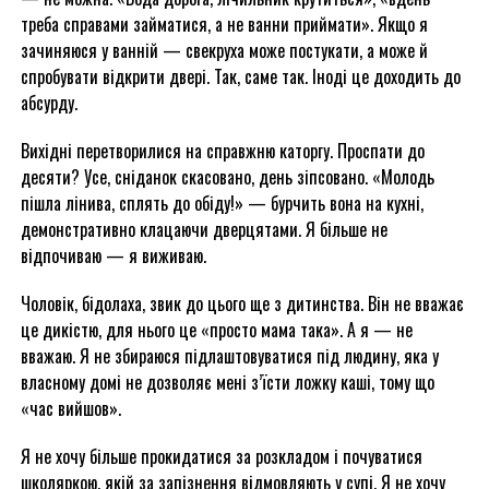
треба справами займатися, а не ванни приймати». Якщо я
зачиняюся у ванній — свекруха може постукати, а може й
спробувати відкрити двері. Так, саме так. Іноді це доходить до
абсурду.
Вихідні перетворилися на справжню каторгу. Проспати до
десяти? Усе, сніданок скасовано, день зіпсовано. «Молодь
пішла лінива, сплять до обіду!» — бурчить вона на кухні,
демонстративно клацаючи дверцятами. Я більше не
відпочиваю — я виживаю.
Чоловік, бідолаха, звик до цього ще з дитинства. Він не вважає
це дикістю, для нього це «просто мама така». А я — не
вважаю. Я не збираюся підлаштовуватися під людину, яка у
власному домі не дозволяє мені з’їсти ложку каші, тому що
«час вийшов».
Я не хочу більше прокидатися за розкладом і почуватися
школяркою, якій за запізнення відмовляють у супі. Я не хочу