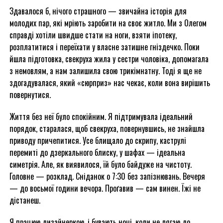
Здавалося б, нічого страшного — звичайна історія для
молодих пар, які мріють заробити на своє житло. Ми з Олегом
справді хотіли швидше стати на ноги, взяти іпотеку,
розплатитися і переїхати у власне затишне гніздечко. Поки
йшла підготовка, свекруха жила у сестри чоловіка, допомагала
з немовлям, а нам залишила свою трикімнатну. Тоді я ще не
здогадувалася, який «сюрприз» нас чекає, коли вона вирішить
повернутися.
Життя без неї було спокійним. Я підтримувала ідеальний
порядок, старалася, щоб свекруха, повернувшись, не знайшла
приводу причепитися. Усе блищало до скрипу, каструлі
перемиті до дзеркального блиску, у шафах — ідеальна
симетрія. Але, як виявилося, їй було байдуже на чистоту.
Головне — розклад. Сніданок о 7:30 без запізнювань. Вечеря
— до восьмої години вечора. Проґавив — сам винен. Їжі не
дістанеш.
Я працюю дизайнеркою, і бувають ночі, коли не лягаю до