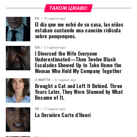
ТАКОЖ ЦІКАВО:
ES
4 години ago
El día que me echó de su casa, las niñas
estaban cantando una canción ridícula
sobre panqueques.
EN
5 години ago
I Divorced the Wife Everyone
Underestimated—Then Twelve Black
Escalades Showed Up to Take Home the
Woman Who Held My Company Together
З ЖИТТЯ
5 години ago
Brought a Cat and Left It Behind. Three
Years Later, They Were Stunned by What
Became of It.
FR
7 години ago
La Dernière Carte d’Henri