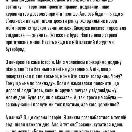
світанку — термінові проекти, правки, дедлайни. Інше
керівництво дозволяє прийти пізніше. Але ось біда — якщо я
з’являюся на кухні після десяти ранку, холодильник перед
моїм носом із тріском зачиняється. Свекруха вважає: «проспала
сніданок» — значить, їжі вже не буде. Навіть якщо страва
приготована мною! Навіть якщо це мій власний йогурт чи
бутерброд.
З вечерею та сама історія. Ми з чоловіком приходимо додому
пізно, але їсти без нього мені не дозволено. А він, якщо
повертається після восьмої, може йти спати голодним. Чому?
Тому що «не по розкладу». Коли я намагалася пояснити, що
дорослі люди їдять, коли їм зручно, почула у відповідь: «У
моєму домі буде так, як я сказала». А, так, трохи не забула —
за комунальні послуги ми теж платимо, але кого це хвилює?
А ванна? О, це окрема історія. Я звикла розслаблятися в теплій
воді після важкого дня. Але й тут свої закони: купатися вдень
— не можна. «Вода дорога, лічильник крутиться», «вдень