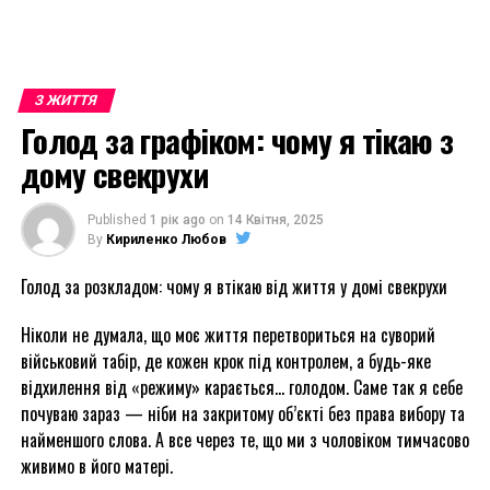
З ЖИТТЯ
Голод за графіком: чому я тікаю з
дому свекрухи
Published
1 рік ago
on
14 Квітня, 2025
By
Кириленко Любов
Голод за розкладом: чому я втікаю від життя у домі свекрухи
Ніколи не думала, що моє життя перетвориться на суворий
військовий табір, де кожен крок під контролем, а будь-яке
відхилення від «режиму» карається… голодом. Саме так я себе
почуваю зараз — ніби на закритому об’єкті без права вибору та
найменшого слова. А все через те, що ми з чоловіком тимчасово
живимо в його матері.