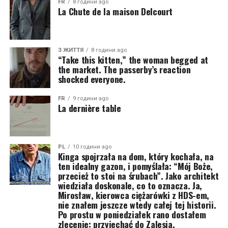
FR
8 години ago
La Chute de la maison Delcourt
З ЖИТТЯ
8 години ago
“Take this kitten,” the woman begged at
the market. The passerby’s reaction
shocked everyone.
FR
9 години ago
La dernière table
PL
10 години ago
Kinga spojrzała na dom, który kochała, na
ten idealny gazon, i pomyślała: “Mój Boże,
przecież to stoi na śrubach”. Jako architekt
wiedziała doskonale, co to oznacza. Ja,
Mirosław, kierowca ciężarówki z HDS-em,
nie znałem jeszcze wtedy całej tej historii.
Po prostu w poniedziałek rano dostałem
zlecenie: przyjechać do Zalesia,