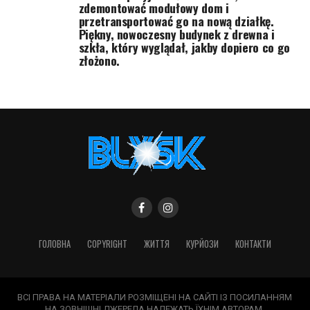
zdemontować modułowy dom i
przetransportować go na nową działkę.
Piękny, nowoczesny budynek z drewna i
szkła, który wyglądał, jakby dopiero co go
złożono.
ГОЛОВНА
COPYRIGHT
ЖИТТЯ
КУРЙОЗИ
КОНТАКТИ
ВСІ ПРАВА НА МАТЕРІАЛИ РОЗМІЩЕНІ НА САЙТІ ІЗ ПОСИЛАННЯМ
НА ЗОВНІШНІ ДЖЕРЕЛА НАЛЕЖАТЬ ЇХНІМ АВТОРАМ.