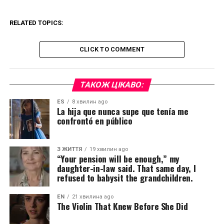
RELATED TOPICS:
CLICK TO COMMENT
ТАКОЖ ЦІКАВО:
ES
8 хвилин ago
La hija que nunca supe que tenía me
confrontó en público
З ЖИТТЯ
19 хвилин ago
“Your pension will be enough,” my
daughter-in-law said. That same day, I
refused to babysit the grandchildren.
EN
21 хвилина ago
The Violin That Knew Before She Did