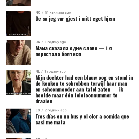
NO
51 хвилина ago
De sa jeg var gjest i mitt eget hjem
UA
1 годину ago
Мама сказала одне слово — і я
перестала боятися
NL
1 годину ago
Mijn dochter had een blauw oog en stond in
de keuken te schrobben terwijl haar man
en schoonmoeder aan tafel zaten — ik
hoefde maar één telefoonnummer te
draaien
ES
2 години ago
Tres días en un bus y el olor a comida que
casi me mata