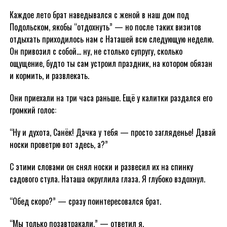
Каждое лето брат наведывался с женой в наш дом под
Подольском, якобы “отдохнуть” — но после таких визитов
отдыхать приходилось нам с Наташей всю следующую неделю.
Он привозил с собой… ну, не столько супругу, сколько
ощущение, будто ты сам устроил праздник, на котором обязан
и кормить, и развлекать.
Они приехали на три часа раньше. Ещё у калитки раздался его
громкий голос:
“Ну и духота, Санёк! Дачка у тебя — просто загляденье! Давай
носки проветрю вот здесь, а?”
С этими словами он снял носки и развесил их на спинку
садового стула. Наташа округлила глаза. Я глубоко вздохнул.
“Обед скоро?” — сразу поинтересовался брат.
“Мы только позавтракали,” — ответил я.