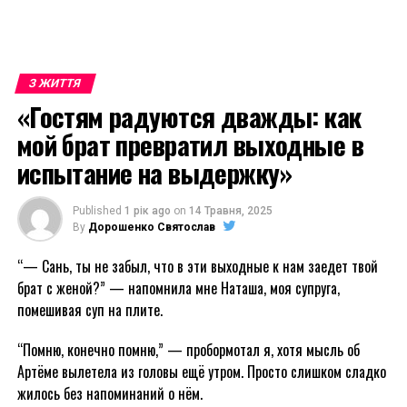
З ЖИТТЯ
«Гостям радуются дважды: как
мой брат превратил выходные в
испытание на выдержку»
Published
1 рік ago
on
14 Травня, 2025
By
Дорошенко Святослав
“— Сань, ты не забыл, что в эти выходные к нам заедет твой
брат с женой?” — напомнила мне Наташа, моя супруга,
помешивая суп на плите.
“Помню, конечно помню,” — пробормотал я, хотя мысль об
Артёме вылетела из головы ещё утром. Просто слишком сладко
жилось без напоминаний о нём.