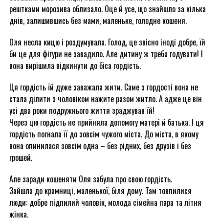
рештками морозива облизало. Оце й усе, що знайшло за кілька
днів, залишившись без мами, маленьке, голодне кошеня.
Оля несла кицю і роздумувала. Голод, це звісно іноді добре, їй
би це для фігури не завадило. Але дитину ж треба годувати! І
вона вирішила відкинути до біса гордість.
Ця гордість їй дуже заважала жити. Саме з гордості вона не
стала ділити з чоловіком нажите разом житло. А адже це він
усі два роки подружнього життя зраджував їй!
Через цю гордість не прийняла допомогу матері й батька. І ця
гордість погнала її до зовсім чужого міста. До міста, в якому
вона опинилася зовсім одна – без рідних, без друзів і без
грошей.
Але заради кошеняти Оля забула про свою гордість.
Зайшла до крамниці, маленької, біля дому. Там товпилися
люди: добре підпилий чоловік, молода сімейна пара та літня
жінка.