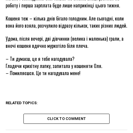
роботу і перша зарплата буде лише наприкінці цього тижня.
Кошеня теж – кілька днів бігало голодним. Але сьогодні, коли
вона його взяла, розчулило відразу кількох, таких різних людей.
Удома, після вечері, дві дівчинки (велика і маленька) грали, а
вночі кошеня вдячно муркотіло біля плеча.
– Ти думаєш, це я тебе нагодувала?
Гладячи крихітну лапку, запитала у кошеняти Оля.
– Помиляєшся. Це ти нагодувала мене!
RELATED TOPICS:
CLICK TO COMMENT