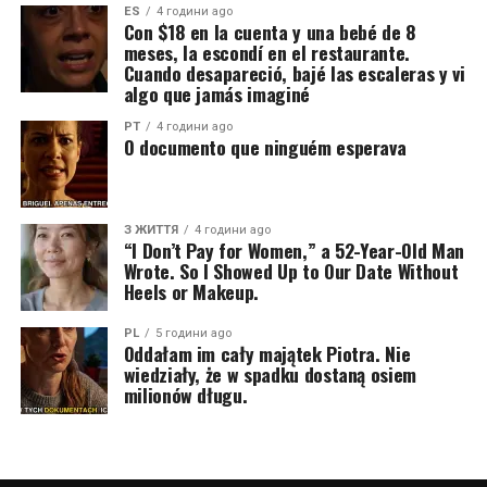
ES
4 години ago
Con $18 en la cuenta y una bebé de 8
meses, la escondí en el restaurante.
Cuando desapareció, bajé las escaleras y vi
algo que jamás imaginé
PT
4 години ago
O documento que ninguém esperava
З ЖИТТЯ
4 години ago
“I Don’t Pay for Women,” a 52-Year-Old Man
Wrote. So I Showed Up to Our Date Without
Heels or Makeup.
PL
5 години ago
Oddałam im cały majątek Piotra. Nie
wiedziały, że w spadku dostaną osiem
milionów długu.