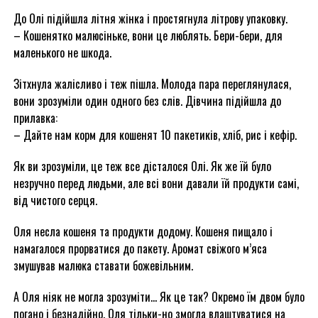
До Олі підійшла літня жінка і простягнула літрову упаковку.
– Кошенятко малюсіньке, вони це люблять. Бери-бери, для
маленького не шкода.
Зітхнула жалісливо і теж пішла. Молода пара переглянулася,
вони зрозуміли один одного без слів. Дівчина підійшла до
прилавка:
– Дайте нам корм для кошенят 10 пакетиків, хліб, рис і кефір.
Як ви зрозуміли, це теж все дісталося Олі. Як же їй було
незручно перед людьми, але всі вони давали їй продукти самі,
від чистого серця.
Оля несла кошеня та продукти додому. Кошеня пищало і
намагалося прорватися до пакету. Аромат свіжого м’яса
змушував малюка ставати божевільним.
А Оля ніяк не могла зрозуміти… Як це так? Окремо їм двом було
погано і безнадійно. Оля тільки-но змогла влаштуватися на