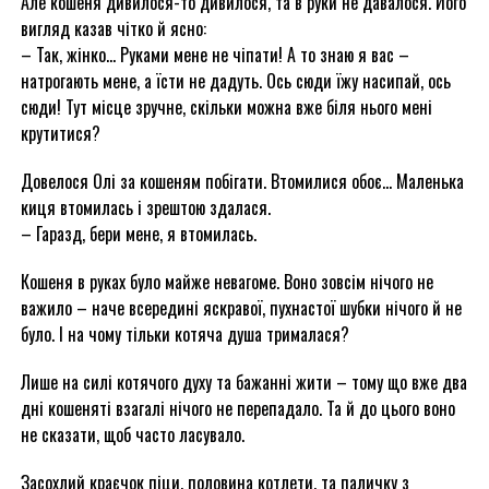
Але кошеня дивилося-то дивилося, та в руки не давалося. Його
вигляд казав чітко й ясно:
– Так, жінко… Руками мене не чіпати! А то знаю я вас –
натрогають мене, а їсти не дадуть. Ось сюди їжу насипай, ось
сюди! Тут місце зручне, скільки можна вже біля нього мені
крутитися?
Довелося Олі за кошеням побігати. Втомилися обоє… Маленька
киця втомилась і зрештою здалася.
– Гаразд, бери мене, я втомилась.
Кошеня в руках було майже невагоме. Воно зовсім нічого не
важило – наче всередині яскравої, пухнастої шубки нічого й не
було. І на чому тільки котяча душа трималася?
Лише на силі котячого духу та бажанні жити – тому що вже два
дні кошеняті взагалі нічого не перепадало. Та й до цього воно
не сказати, щоб часто ласувало.
Засохлий краєчок піци, половина котлети, та паличку з