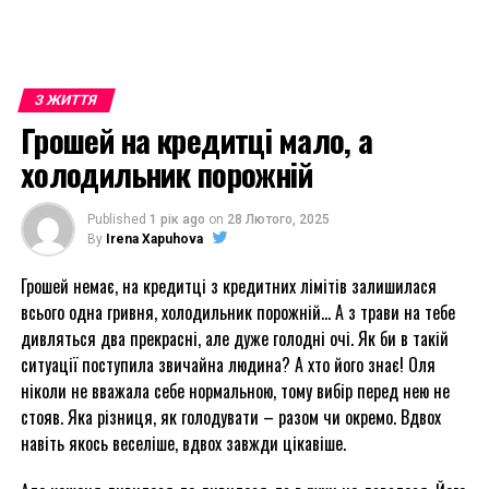
З ЖИТТЯ
Грошей на кредитці мало, а
холодильник порожній
Published
1 рік ago
on
28 Лютого, 2025
By
Irena Xapuhova
Грошей немає, на кредитці з кредитних лімітів залишилася
всього одна гривня, холодильник порожній… А з трави на тебе
дивляться два прекрасні, але дуже голодні очі. Як би в такій
ситуації поступила звичайна людина? А хто його знає! Оля
ніколи не вважала себе нормальною, тому вибір перед нею не
стояв. Яка різниця, як голодувати – разом чи окремо. Вдвох
навіть якось веселіше, вдвох завжди цікавіше.