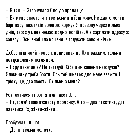
– Вітаю. – Звернулася Оля до продавця.
– Ви мене знаєте, я в третьому під’їзді живу. Не дасте мені в
борг пару пакетиків вологого корму? Я поверну через кілька
днів, зараз у мене немає жодної копійки. А з зарплати одразу ж
занесу… Ось, знайшла кошеня, а годувати зовсім нічим.
Добре підпилий чоловік подивився на Олю важким, вельми
невдоволеним поглядом.
– Пару пакетиків? Не вигадуй! Хіба цим кошеня нагодуєш?
Яловичину треба брати! Ось той шматок для мене зважте. І
тріску ще, два хвости. Скільки з мене?
Розплатився і простягнув пакет Олі.
– На, годуй свою пухнасту мордочку. А то – два пакетика, два
пакетика. Ех, жінки-жінки…
Пробурчав і пішов.
– Доню, візьми молочка.