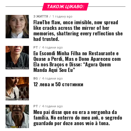
ТАКОЖ ЦІКАВО:
З ЖИТТЯ
1 годину ago
FlawThe flaw, once invisible, now spread
like cracks across the mirror of her
memories, shattering every reflection she
had trusted.
PT
4 години ago
Eu Escondi Minha Filha no Restaurante e
Quase a Perdi, Mas o Dono Apareceu com
Ela nos Braços e Disse: “Agora Quem
Manda Aqui Sou Eu”
BG
4 години ago
12 лева и 50 стотинки
PT
4 години ago
Meu pai disse que eu era a vergonha da
família. No enterro do meu avô, o segredo
guardado por doze anos veio à tona.