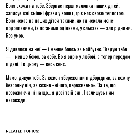
Вона схожа на тебе. Зберігає перші малюнки наших дітей,
записує їхні смішні фрази у зошит, гріє нас своєю теплотою.
Вона чекає на наших дітей такими, як ти чекала мене:
подряпаними, із поганими оцінками, у сльозах — але рідними.
Без умов.
Я дивлюся на неї — і менше боюсь за майбутнє. Згадую тебе
— і менше боюсь за себе. Бо я виріс у любові, а тепер передаю
її далі. І в цьому — весь сенс.
Мамо, дякую тобі. За кожен збережений підборідник, за кожну
безсонну ніч, за кожне «нічого, переживемо». За те, що,
незважаючи ні на що… я досі твій син. І залишусь ним
назавжди.
RELATED TOPICS: