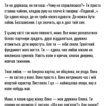
Ти не дорікаєш, не питаєш: «Чому не справляєшся?» Ти просто
ставиш чайник, кладеш руку на плече й говориш: «Подихай…»
Це єдине місце, де не треба нікого вдавати. Де можна бути
собою. Беззахисним. І це значить, що я досі твій син.
У цьому світі так мало певності, мамо. Все може розсипатися:
бізнес-партнери зрадять, друзі віддаляться, дружина
втомиться, діти виростуть. Але ти — ніби скеля. Гранітний
фундамент мого життя. Ти — єдина, чия любов ніколи не
викликала сумнівів. Навіть коли я кричав, хлопав дверима,
мовчав тижнями.
Твоя любов — не бонусна картка, не обіцянка, не угода. Вона
— як світло у вікні. Воно просто є. Воно витримало час і мій
впертий характер. Вистояло. І це — найміцніша опора, яку я
коли-небудь мав.
Мамо, я кохаю одну жінку. Вона — моя дружина Олена. Ти
спершу не розуміла її, питала: «Що вас пов’язує?» Але знаєш?