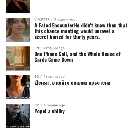
З ЖИТТЯ
3 години ago
A Fated EncounterHe didn’t know then that
this chance meeting would unravel a
secret buried for thirty years.
EN
4 години ago
One Phone Call, and the Whole House of
Cards Came Down
BG
4 години ago
Денят, в който свалих пръстена
CZ
4 години ago
Popel a uhlíky