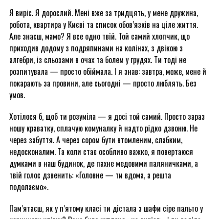
Я виріс. Я дорослий. Мені вже за тридцять, у мене дружина,
робота, квартира у Києві та список обов’язків на ціле життя.
Але знаєш, мамо? Я все одно твій. Той самий хлопчик, що
приходив додому з подряпинами на колінах, з двікою з
алгебри, із сльозами в очах та болем у грудях. Ти тоді не
розпитувала — просто обіймала. І я знав: завтра, може, мене й
покарають за провини, але сьогодні — просто люблять. Без
умов.
Хотілося б, щоб ти розуміла — я досі той самий. Просто зараз
ношу краватку, сплачую комуналку й надто рідко дзвоню. Не
через забуття. А через сором бути втомленим, слабким,
недосконалим. Та коли стає особливо важко, я повертаюся
думками в наш будинок, де пахне медовими паляничками, а
твій голос дзвенить: «Головне — ти вдома, а решта
подолаємо».
Пам’ятаєш, як у п’ятому класі ти дістала з шафи сіре пальто у