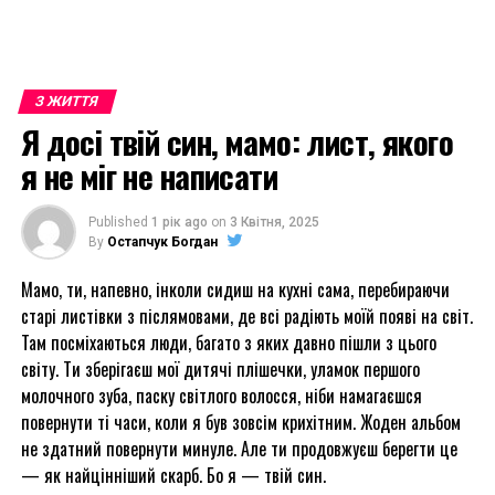
З ЖИТТЯ
Я досі твій син, мамо: лист, якого
я не міг не написати
Published
1 рік ago
on
3 Квітня, 2025
By
Остапчук Богдан
Мамо, ти, напевно, інколи сидиш на кухні сама, перебираючи
старі листівки з післямовами, де всі радіють моїй появі на світ.
Там посміхаються люди, багато з яких давно пішли з цього
світу. Ти зберігаєш мої дитячі плішечки, уламок першого
молочного зуба, паску світлого волосся, ніби намагаєшся
повернути ті часи, коли я був зовсім крихітним. Жоден альбом
не здатний повернути минуле. Але ти продовжуєш берегти це
— як найцінніший скарб. Бо я — твій син.