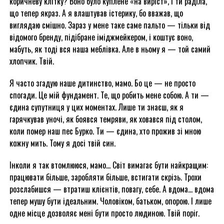
коричневу клітку? Воно було куплене «на виріст», і ти раділа,
що тепер якраз. А я влаштував істерику, бо вважав, що
виглядаю смішно. Зараз у мене таке саме пальто — тільки від
відомого бренду, підібране іміджмейкером, і коштує воно,
мабуть, як тоді вся наша меблівка. Але в ньому я — той самий
хлопчик. Твій.
Я часто згадую наше дитинство, мамо. Бо це — не просто
спогади. Це мій фундамент. Те, що робить мене собою. А ти —
єдина супутниця у цих моментах. Лише ти знаєш, як я
гарячкував уночі, як боявся темряви, як ховався під столом,
коли помер наш пес Бурко. Ти — єдина, хто прожив зі мною
кожну мить. Тому я досі твій син.
Інколи я так втомлююся, мамо… Світ вимагає бути найкращим:
працювати більше, заробляти більше, встигати скрізь. Трохи
розслабишся — втратиш клієнтів, повагу, себе. А вдома… вдома
тепер мушу бути ідеальним. Чоловіком, батьком, опорою. І лише
одне місце дозволяє мені бути просто людиною. Твій поріг.