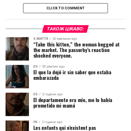
CLICK TO COMMENT
ТАКОЖ ЦІКАВО:
З ЖИТТЯ
22 хвилини ago
“Take this kitten,” the woman begged at
the market. The passerby’s reaction
shocked everyone.
ES
50 хвилин ago
El que la dejó ir sin saber que estaba
embarazada
ES
2 години ago
El departamento era mío, me lo había
prometido mi mamá
FR
2 години ago
Les enfants qui n’existent pas