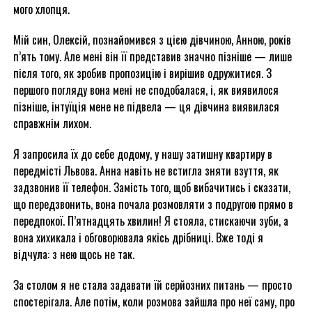
мого хлопця.
Мій син, Олексій, познайомився з цією дівчиною, Анною, років
п’ять тому. Але мені він її представив значно пізніше — лише
після того, як зробив пропозицію і вирішив одружитися. З
першого погляду вона мені не сподобалася, і, як виявилося
пізніше, інтуїція мене не підвела — ця дівчина виявилася
справжнім лихом.
Я запросила їх до себе додому, у нашу затишну квартиру в
передмісті Львова. Анна навіть не встигла зняти взуття, як
задзвонив її телефон. Замість того, щоб вибачитись і сказати,
що передзвонить, вона почала розмовляти з подругою прямо в
передпокої. П’ятнадцять хвилин! Я стояла, стискаючи зуби, а
вона хихикала і обговорювала якісь дрібниці. Вже тоді я
відчула: з нею щось не так.
За столом я не стала задавати їй серйозних питань — просто
спостерігала. Але потім, коли розмова зайшла про неї саму, про