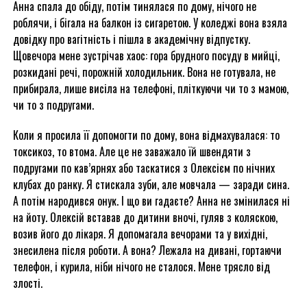
Анна спала до обіду, потім тинялася по дому, нічого не
роблячи, і бігала на балкон із сигаретою. У коледжі вона взяла
довідку про вагітність і пішла в академічну відпустку.
Щовечора мене зустрічав хаос: гора брудного посуду в мийці,
розкидані речі, порожній холодильник. Вона не готувала, не
прибирала, лише висіла на телефоні, пліткуючи чи то з мамою,
чи то з подругами.
Коли я просила її допомогти по дому, вона відмахувалася: то
токсикоз, то втома. Але це не заважало їй швендяти з
подругами по кав’ярнях або таскатися з Олексієм по нічних
клубах до ранку. Я стискала зуби, але мовчала — заради сина.
А потім народився онук. І що ви гадаєте? Анна не змінилася ні
на йоту. Олексій вставав до дитини вночі, гуляв з коляскою,
возив його до лікаря. Я допомагала вечорами та у вихідні,
знесилена після роботи. А вона? Лежала на дивані, гортаючи
телефон, і курила, ніби нічого не сталося. Мене трясло від
злості.