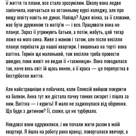
її життя та плани, все стало зрозумілим. Школу вона ледве
закінчила, навчається на останньому курсі коледжу, але про
вищу освіту навіть не думає. Навіщо? Адже жінка, за її словами,
має бути дружиною та матір’ю — і все. Працювати вона не
планує. Зараз її утримують батьки, а потім, мабуть, цей тягар
ляже на мого сина. Живе з мамою і татом, але після весілля
планує переїхати до нашої квартири. І вишенька на торті: вона
вагітна. Термін ще маленький, тож весілля треба провести
швидко, поки живіт не видав її «таємницю». Вона поводилася
так, наче весь світ їй щось винен, а її краса — це перепустка в
безтурботне життя.
Але найстрашніше я побачила, коли Олексій вийшов покурити
на балкон. Анна тут же дістала пачку тонких сигарет і пішла за
ним. Вагітна — і курить! Я мало не задихнулася від обурення.
Що буде з дитиною? Її, схоже, це не турбувало.
Невдовзі вони одружилися, і ми почали жити разом в моїй
квартирі. Я йшла на роботу рано вранці, поверталася ввечері, а