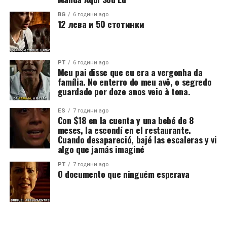
BG
6 години ago
12 лева и 50 стотинки
PT
6 години ago
Meu pai disse que eu era a vergonha da
família. No enterro do meu avô, o segredo
guardado por doze anos veio à tona.
ES
7 години ago
Con $18 en la cuenta y una bebé de 8
meses, la escondí en el restaurante.
Cuando desapareció, bajé las escaleras y vi
algo que jamás imaginé
PT
7 години ago
O documento que ninguém esperava