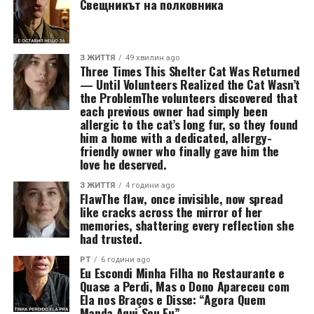
Свещникът на полковника
З ЖИТТЯ
49 хвилин ago
Three Times This Shelter Cat Was Returned
— Until Volunteers Realized the Cat Wasn’t
the ProblemThe volunteers discovered that
each previous owner had simply been
allergic to the cat’s long fur, so they found
him a home with a dedicated, allergy-
friendly owner who finally gave him the
love he deserved.
З ЖИТТЯ
4 години ago
FlawThe flaw, once invisible, now spread
like cracks across the mirror of her
memories, shattering every reflection she
had trusted.
PT
6 години ago
Eu Escondi Minha Filha no Restaurante e
Quase a Perdi, Mas o Dono Apareceu com
Ela nos Braços e Disse: “Agora Quem
Manda Aqui Sou Eu”