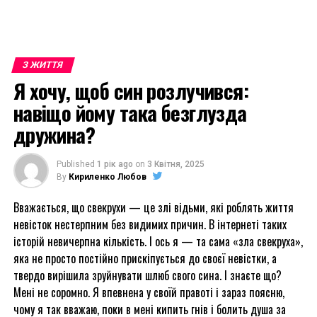
З ЖИТТЯ
Я хочу, щоб син розлучився:
навіщо йому така безглузда
дружина?
Published
1 рік ago
on
3 Квітня, 2025
By
Кириленко Любов
Вважається, що свекрухи — це злі відьми, які роблять життя
невісток нестерпним без видимих причин. В інтернеті таких
історій невичерпна кількість. І ось я — та сама «зла свекруха»,
яка не просто постійно прискіпується до своєї невістки, а
твердо вирішила зруйнувати шлюб свого сина. І знаєте що?
Мені не соромно. Я впевнена у своїй правоті і зараз поясню,
чому я так вважаю, поки в мені кипить гнів і болить душа за