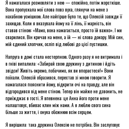
Я намагалася розмовляти з нею — спокійно, потім жорсткіше.
Вона пропускала мої слова повз вуха, глянучи на мене з
нахабною усмішкою. Але найгірше було те, що Олексій завжди її
захищав. Коли я вказувала йому на її лінь, її марність, він
ставав стіною: «Мамо, вона намагається, просто їй важко». І ми
сварилися. Він кричав на мене, а їй — ні слова докору. Мій син,
мій єдиний хлопчик, осліп від любові до цієї пустишки.
Напруга в домі стала нестерпною. Одного разу я не витримала і
в гніві випалила: «Забирай свою дружину з дитиною і йдіть
звідси! Живіть окремо, побачимо, як ви впораєтеся!» Вони
поїхали. Олексій образився, перестав зі мною говорити. Я
намагалася пояснити йому, відкрити очі на правду, але він
відгородився від мене стіною. Тепер він майже не дзвонить, не
приїжджає в гості. Я впевнена: це Анна його проти мене
налаштовує, вбиває клин між нами. А я люблю свого сина
більше за життя, і онука обожнюю всім серцем.
Я вирішила: така дружина Олексію не потрібна. Він заслуговує