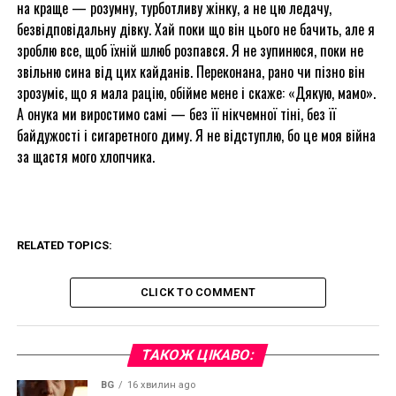
на краще — розумну, турботливу жінку, а не цю ледачу,
безвідповідальну дівку. Хай поки що він цього не бачить, але я
зроблю все, щоб їхній шлюб розпався. Я не зупинюся, поки не
звільню сина від цих кайданів. Переконана, рано чи пізно він
зрозуміє, що я мала рацію, обійме мене і скаже: «Дякую, мамо».
А онука ми виростимо самі — без її нікчемної тіні, без її
байдужості і сигаретного диму. Я не відступлю, бо це моя війна
за щастя мого хлопчика.
RELATED TOPICS:
CLICK TO COMMENT
ТАКОЖ ЦІКАВО:
BG
16 хвилин ago