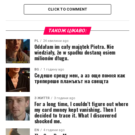
CLICK TO COMMENT
ТАКОЖ ЦІКАВО:
PL
24 хвилини ago
Oddałam im cały majątek Piotra. Nie
wiedziały, że w spadku dostaną osiem
milionów długu.
BG
1 годину ago
Седеше срещу мен, а аз още помня как
трепереше пламъкът на свещта
З ЖИТТЯ
3 години ago
For a long time, I couldn’t figure out where
my card money kept vanishing. Then I
decided to trace it. What I discovered
shocked me.
EN
4 години ago