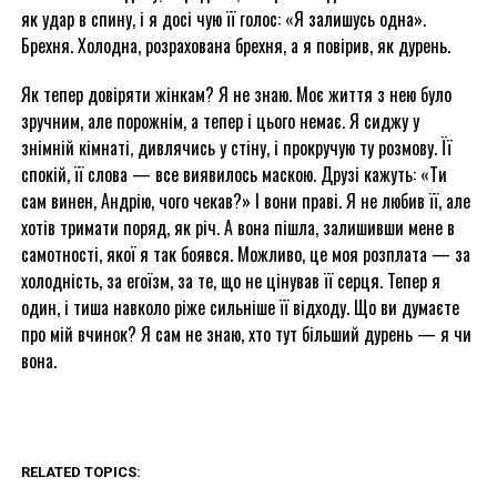
як удар в спину, і я досі чую її голос: «Я залишусь одна».
Брехня. Холодна, розрахована брехня, а я повірив, як дурень.
Як тепер довіряти жінкам? Я не знаю. Моє життя з нею було
зручним, але порожнім, а тепер і цього немає. Я сиджу у
знімній кімнаті, дивлячись у стіну, і прокручую ту розмову. Її
спокій, її слова — все виявилось маскою. Друзі кажуть: «Ти
сам винен, Андрію, чого чекав?» І вони праві. Я не любив її, але
хотів тримати поряд, як річ. А вона пішла, залишивши мене в
самотності, якої я так боявся. Можливо, це моя розплата — за
холодність, за егоїзм, за те, що не цінував її серця. Тепер я
один, і тиша навколо ріже сильніше її відходу. Що ви думаєте
про мій вчинок? Я сам не знаю, хто тут більший дурень — я чи
вона.
RELATED TOPICS: