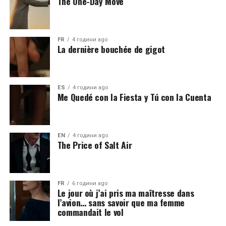
The One-Day Move
FR
4 години ago
La dernière bouchée de gigot
ES
4 години ago
Me Quedé con la Fiesta y Tú con la Cuenta
EN
4 години ago
The Price of Salt Air
FR
6 години ago
Le jour où j’ai pris ma maîtresse dans
l’avion… sans savoir que ma femme
commandait le vol