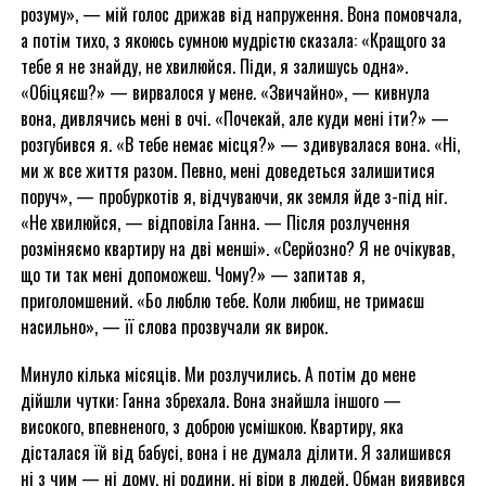
розуму», — мій голос дрижав від напруження. Вона помовчала,
а потім тихо, з якоюсь сумною мудрістю сказала: «Кращого за
тебе я не знайду, не хвилюйся. Піди, я залишусь одна».
«Обіцяєш?» — вирвалося у мене. «Звичайно», — кивнула
вона, дивлячись мені в очі. «Почекай, але куди мені іти?» —
розгубився я. «В тебе немає місця?» — здивувалася вона. «Ні,
ми ж все життя разом. Певно, мені доведеться залишитися
поруч», — пробуркотів я, відчуваючи, як земля йде з-під ніг.
«Не хвилюйся, — відповіла Ганна. — Після розлучення
розміняємо квартиру на дві менші». «Серйозно? Я не очікував,
що ти так мені допоможеш. Чому?» — запитав я,
приголомшений. «Бо люблю тебе. Коли любиш, не тримаєш
насильно», — її слова прозвучали як вирок.
Минуло кілька місяців. Ми розлучились. А потім до мене
дійшли чутки: Ганна збрехала. Вона знайшла іншого —
високого, впевненого, з доброю усмішкою. Квартиру, яка
дісталася їй від бабусі, вона і не думала ділити. Я залишився
ні з чим — ні дому, ні родини, ні віри в людей. Обман виявився