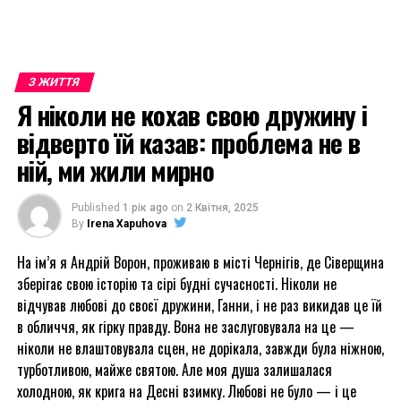
З ЖИТТЯ
Я ніколи не кохав свою дружину і
відверто їй казав: проблема не в
ній, ми жили мирно
Published
1 рік ago
on
2 Квітня, 2025
By
Irena Xapuhova
На ім’я я Андрій Ворон, проживаю в місті Чернігів, де Сіверщина
зберігає свою історію та сірі будні сучасності. Ніколи не
відчував любові до своєї дружини, Ганни, і не раз викидав це їй
в обличчя, як гірку правду. Вона не заслуговувала на це —
ніколи не влаштовувала сцен, не дорікала, завжди була ніжною,
турботливою, майже святою. Але моя душа залишалася
холодною, як крига на Десні взимку. Любові не було — і це