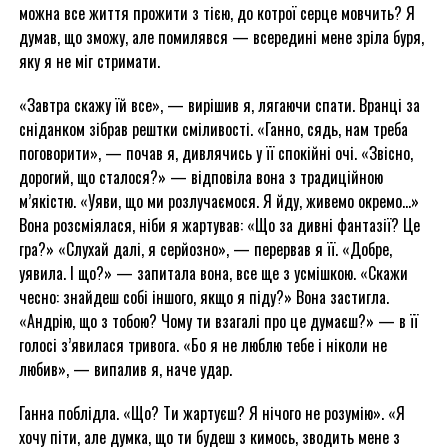
можна все життя прожити з тією, до котрої серце мовчить? Я
думав, що зможу, але помилявся — всередині мене зріла буря,
яку я не міг стримати.
«Завтра скажу їй все», — вирішив я, лягаючи спати. Вранці за
сніданком зібрав рештки сміливості. «Ганно, сядь, нам треба
поговорити», — почав я, дивлячись у її спокійні очі. «Звісно,
дорогий, що сталося?» — відповіла вона з традиційною
м’якістю. «Уяви, що ми розлучаємося. Я йду, живемо окремо…»
Вона розсміялася, ніби я жартував: «Що за дивні фантазії? Це
гра?» «Слухай далі, я серйозно», — перервав я її. «Добре,
уявила. І що?» — запитала вона, все ще з усмішкою. «Скажи
чесно: знайдеш собі іншого, якщо я піду?» Вона застигла.
«Андрію, що з тобою? Чому ти взагалі про це думаєш?» — в її
голосі з’явилася тривога. «Бо я не люблю тебе і ніколи не
любив», — випалив я, наче удар.
Ганна поблідла. «Що? Ти жартуєш? Я нічого не розумію». «Я
хочу піти, але думка, що ти будеш з кимось, зводить мене з