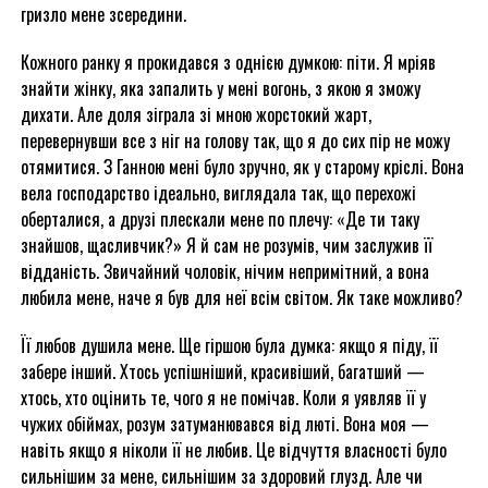
гризло мене зсередини.
Кожного ранку я прокидався з однією думкою: піти. Я мріяв
знайти жінку, яка запалить у мені вогонь, з якою я зможу
дихати. Але доля зіграла зі мною жорстокий жарт,
перевернувши все з ніг на голову так, що я до сих пір не можу
отямитися. З Ганною мені було зручно, як у старому кріслі. Вона
вела господарство ідеально, виглядала так, що перехожі
оберталися, а друзі плескали мене по плечу: «Де ти таку
знайшов, щасливчик?» Я й сам не розумів, чим заслужив її
відданість. Звичайний чоловік, нічим непримітний, а вона
любила мене, наче я був для неї всім світом. Як таке можливо?
Її любов душила мене. Ще гіршою була думка: якщо я піду, її
забере інший. Хтось успішніший, красивіший, багатший —
хтось, хто оцінить те, чого я не помічав. Коли я уявляв її у
чужих обіймах, розум затуманювався від люті. Вона моя —
навіть якщо я ніколи її не любив. Це відчуття власності було
сильнішим за мене, сильнішим за здоровий глузд. Але чи