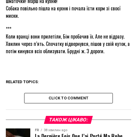
шматочки! Марш на кухню!
Собака повільно пішла на кухню і почала їсти корм зі своєї
миски.
***
Коли вранці вони прилетіли, Бім пробачив їх. Але не відразу.
Хвилин через п’ять. Спочатку відвернувся, пішов у свій куток, а
потім кинувся всіх облизувати. Брудні ж. З дороги.
RELATED TOPICS:
CLICK TO COMMENT
ТАКОЖ ЦІКАВО:
FR
38 хвилин ago
La Dernière Fois Que J’ai Porté Ma Robe