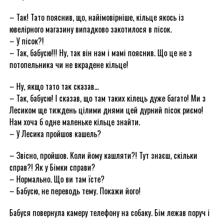
– Так! Тато пояснив, що, найімовірніше, кільце якось із
ювелірного магазину випадково закотилося в пісок.
– У пісок?!
– Так, бабусю!!! Ну, так він нам і мамі пояснив. Що це не з
потопельника чи не вкрадене кільце!
– Ну, якщо тато так сказав…
– Так, бабусю! І сказав, що там таких кілець дуже багато! Ми з
Лесиком ще тиждень цілими днями цей дурний пісок риємо!
Нам хоча б одне маленьке кільце знайти.
– У Лесика пройшов кашель?
– Звісно, пройшов. Коли йому кашляти?! Тут знаєш, скільки
справ?! Як у Бімки справи?
– Нормально. Що ви там їсте?
– Бабусю, не переводь тему. Покажи його!
Бабуся повернула камеру телефону на собаку. Бім лежав поруч і