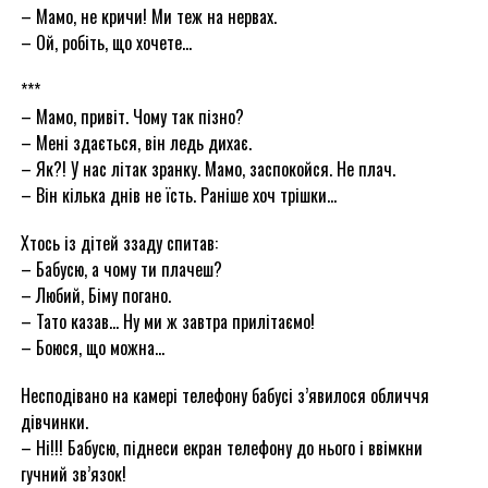
– Мамо, не кричи! Ми теж на нервах.
– Ой, робіть, що хочете…
***
– Мамо, привіт. Чому так пізно?
– Мені здається, він ледь дихає.
– Як?! У нас літак зранку. Мамо, заспокойся. Не плач.
– Він кілька днів не їсть. Раніше хоч трішки…
Хтось із дітей ззаду спитав:
– Бабусю, а чому ти плачеш?
– Любий, Біму погано.
– Тато казав… Ну ми ж завтра прилітаємо!
– Боюся, що можна…
Несподівано на камері телефону бабусі з’явилося обличчя
дівчинки.
– Ні!!! Бабусю, піднеси екран телефону до нього і ввімкни
гучний зв’язок!