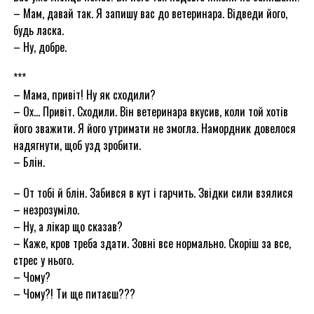
– Мам, давай так. Я запишу вас до ветеринара. Відведи його,
будь ласка.
– Ну, добре.
***
– Мама, привіт! Ну як сходили?
– Ох… Привіт. Сходили. Він ветеринара вкусив, коли той хотів
його зважити. Я його утримати не змогла. Намордник довелося
надягнути, щоб узд зробити.
– Блін.
– От тобі й блін. Забився в кут і гарчить. Звідки сили взялися
– незрозуміло.
– Ну, а лікар що сказав?
– Каже, кров треба здати. Зовні все нормально. Скоріш за все,
стрес у нього.
– Чому?
– Чому?! Ти ще питаєш???