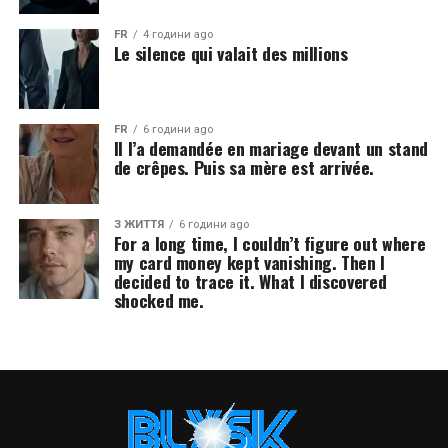
FR
4 години ago
Le silence qui valait des millions
FR
6 години ago
Il l’a demandée en mariage devant un stand
de crêpes. Puis sa mère est arrivée.
З ЖИТТЯ
6 години ago
For a long time, I couldn’t figure out where
my card money kept vanishing. Then I
decided to trace it. What I discovered
shocked me.