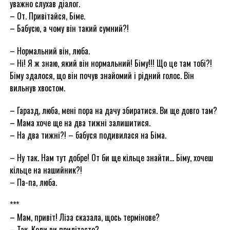
уважно слухав діалог.
– От. Привітайся, Біме.
– Бабусю, а чому він такий сумний?!
– Нормальний він, люба.
– Ні! Я ж знаю, який він нормальний! Біму!!! Що це там тобі?!
Біму здалося, що він почув знайомий і рідний голос. Він
вильнув хвостом.
– Гаразд, люба, мені пора на дачу збиратися. Ви ще довго там?
– Мама хоче ще на два тижні залишитися.
– На два тижні?! – бабуся подивилася на Біма.
– Ну так. Нам тут добре! От би ще кільце знайти… Біму, хочеш
кільце на нашийник?!
– Па-па, люба.
***
– Мам, привіт! Ліза сказала, щось термінове?
– Так. Коли ви прилітаєте?