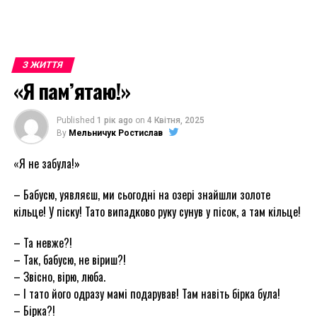
З ЖИТТЯ
«Я пам’ятаю!»
Published
1 рік ago
on
4 Квітня, 2025
By
Мельничук Ростислав
«Я не забула!»
– Бабусю, уявляєш, ми сьогодні на озері знайшли золоте
кільце! У піску! Тато випадково руку сунув у пісок, а там кільце!
– Та невже?!
– Так, бабусю, не віриш?!
– Звісно, вірю, люба.
– І тато його одразу мамі подарував! Там навіть бірка була!
– Бірка?!