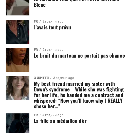
Bleue
FR
2 години ago
J’avais tout prévu
FR
2 години ago
Le bruit du marteau ne portait pas chance
З ЖИТТЯ
3 години ago
My best friend married my sister with
Down’s syndrome—While she was fighting
for her life, he handed me a contract and
whispered: “Now you’ll know why I REALLY
chose her…”
FR
4 години ago
La fille au médaillon d’or