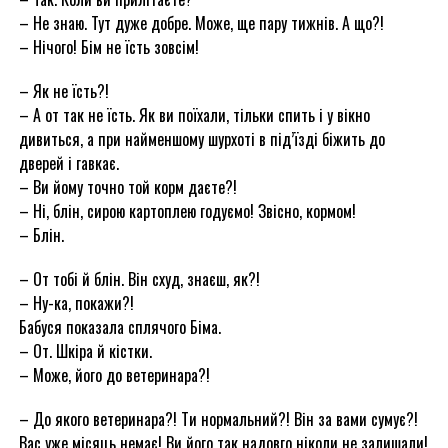
– Не знаю. Тут дуже добре. Може, ще пару тижнів. А що?!
– Нічого! Бім не їсть зовсім!
– Як не їсть?!
– А от так не їсть. Як ви поїхали, тільки спить і у вікно
дивиться, а при найменшому шурхоті в під’їзді біжить до
дверей і гавкає.
– Ви йому точно той корм даєте?!
– Ні, блін, сирою картоплею годуємо! Звісно, кормом!
– Блін.
– От тобі й блін. Він схуд, знаєш, як?!
– Ну-ка, покажи?!
Бабуся показала сплячого Біма.
– От. Шкіра й кістки.
– Може, його до ветеринара?!
– До якого ветеринара?! Ти нормальний?! Він за вами сумує?!
Вас уже місяць немає! Ви його так надовго ніколи не залишали!