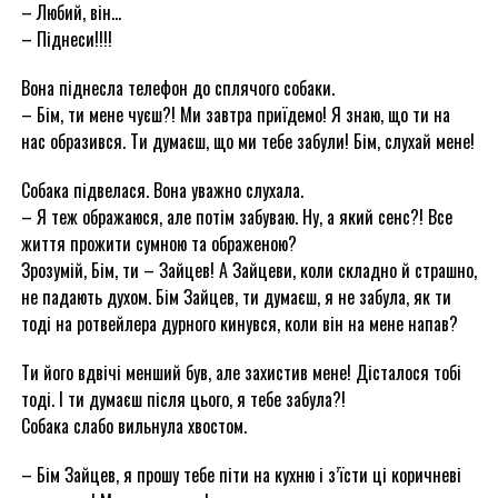
– Любий, він…
– Піднеси!!!!
Вона піднесла телефон до сплячого собаки.
– Бім, ти мене чуєш?! Ми завтра приїдемо! Я знаю, що ти на
нас образився. Ти думаєш, що ми тебе забули! Бім, слухай мене!
Собака підвелася. Вона уважно слухала.
– Я теж ображаюся, але потім забуваю. Ну, а який сенс?! Все
життя прожити сумною та ображеною?
Зрозумій, Бім, ти – Зайцев! А Зайцеви, коли складно й страшно,
не падають духом. Бім Зайцев, ти думаєш, я не забула, як ти
тоді на ротвейлера дурного кинувся, коли він на мене напав?
Ти його вдвічі менший був, але захистив мене! Дісталося тобі
тоді. І ти думаєш після цього, я тебе забула?!
Собака слабо вильнула хвостом.
– Бім Зайцев, я прошу тебе піти на кухню і з’їсти ці коричневі