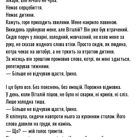
лікаря, але нічого не чула.
Немає серцебиття.
Немає дитини.
Кажуть, горе приходить хвилями. Мене накрило лавиною.
Викидень зруйнував мене, але Віталій? Він уже був втрачений.
Сидів поруч у лікарні, холодний, мовчазний, не взяв мене за
руку, не сказав жодного слова втіхи. Просто сидів, як людина,
котра чекає на автобус, а не тужить за втратою дитини.
За місяць він зрештою промовив слова, котрі, як мені здається,
репетирував тижнями.
— Більше не відчуваю щастя, Ірино.
І це було все. Без пояснень, без емоцій. Порожня відмовка.
У день, коли Віталій пішов, не було ні сварки, ні криків, ні сліз.
Лише холодна тиша.
— Більше не відчуваю щастя, Ірино.
Я кліпнула, сидячи навпроти нього за кухонним столом. Його
слова давили на груди, як камінь.
— Що? — мій голос тремтів.