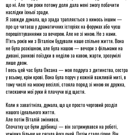
що ні. Але три роки потому доля дала мені змогу побачити
наслідки їхньої зради.
Я завжди думала, що зрада трапляється з кимось іншим —
про це читаєш у драматичних історіях на форумах або чуєш
перешіптуваннями за вечерею. Але не зі мною. Не з нами.
П’ять років ми з Віталієм будували наше спільне життя. Вона
не була розкішною, але була нашою — вечори з фільмами на
дивані, ранкові поїздки в неділю за кавою, жарти, зрозумілі
лише двом.
І весь цей час була Оксана — моя подруга з дитинства, сестра
у всьому, крім крові. Вона була поруч у кожній важливій миті, в
тому числі на моєму весіллі, стояла поряд зі мною як дружка,
стискаючи мої руки й плачучи від щастя.
Коли я завагітніла, думала, що це просто черговий розділ
нашого ідеального життя.
Але потім Віталій змінився.
Спочатку це були дрібниці — він затримувався на роботі,
усмішка більше не сягала його очей. Потім стало гірше. Він