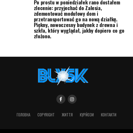
Po prostu w poniedziałek rano dostałem
zlecenie: przyjechać do Zalesia,
zdemontować modułowy dom i
przetransportować go na nową działkę.
Piękny, nowoczesny budynek z drewna i
szkła, który wyglądał, jakby dopiero co go
złożono.
ГОЛОВНА
COPYRIGHT
ЖИТТЯ
КУРЙОЗИ
КОНТАКТИ