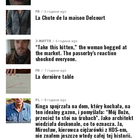
FR
6 години ago
La Chute de la maison Delcourt
З ЖИТТЯ
6 години ago
“Take this kitten,” the woman begged at
the market. The passerby’s reaction
shocked everyone.
FR
7 години ago
La dernière table
PL
8 години ago
Kinga spojrzała na dom, który kochała, na
ten idealny gazon, i pomyślała: “Mój Boże,
przecież to stoi na śrubach”. Jako architekt
wiedziała doskonale, co to oznacza. Ja,
Mirosław, kierowca ciężarówki z HDS-em,
nie znałem jeszcze wtedy całej tej historii.