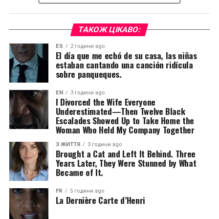
ТАКОЖ ЦІКАВО:
ES
2 години ago
El día que me echó de su casa, las niñas
estaban cantando una canción ridícula
sobre panqueques.
EN
3 години ago
I Divorced the Wife Everyone
Underestimated—Then Twelve Black
Escalades Showed Up to Take Home the
Woman Who Held My Company Together
З ЖИТТЯ
3 години ago
Brought a Cat and Left It Behind. Three
Years Later, They Were Stunned by What
Became of It.
FR
5 години ago
La Dernière Carte d’Henri