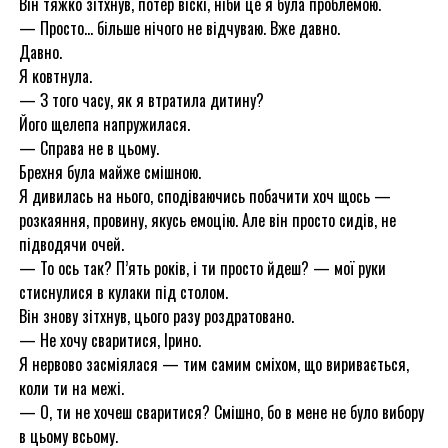
Він тяжко зітхнув, потер віскі, ніби це я була проблемою.
— Просто… більше нічого не відчуваю. Вже давно.
Давно.
Я ковтнула.
— З того часу, як я втратила дитину?
Його щелепа напружилася.
— Справа не в цьому.
Брехня була майже смішною.
Я дивилась на нього, сподіваючись побачити хоч щось —
розкаяння, провину, якусь емоцію. Але він просто сидів, не
підводячи очей.
— То ось так? П’ять років, і ти просто йдеш? — мої руки
стиснулися в кулаки під столом.
Він знову зітхнув, цього разу роздратовано.
— Не хочу сваритися, Ірино.
Я нервово засміялася — тим самим сміхом, що виривається,
коли ти на межі.
— О, ти не хочеш сваритися? Смішно, бо в мене не було вибору
в цьому всьому.