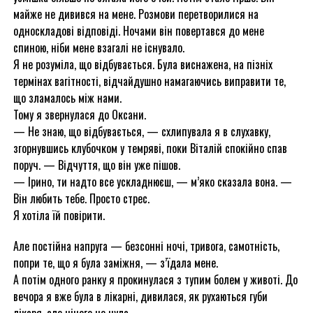
майже не дивився на мене. Розмови перетворилися на
односкладові відповіді. Ночами він повертався до мене
спиною, ніби мене взагалі не існувало.
Я не розуміла, що відбувається. Була виснажена, на пізніх
термінах вагітності, відчайдушно намагаючись виправити те,
що зламалось між нами.
Тому я звернулася до Оксани.
— Не знаю, що відбувається, — схлипувала я в слухавку,
згорнувшись клубочком у темряві, поки Віталій спокійно спав
поруч. — Відчуття, що він уже пішов.
— Ірино, ти надто все ускладнюєш, — м’яко сказала вона. —
Він любить тебе. Просто стрес.
Я хотіла їй повірити.
Але постійна напруга — безсонні ночі, тривога, самотність,
попри те, що я була заміжня, — з’їдала мене.
А потім одного ранку я прокинулася з тупим болем у животі. До
вечора я вже була в лікарні, дивилася, як рухаються губи