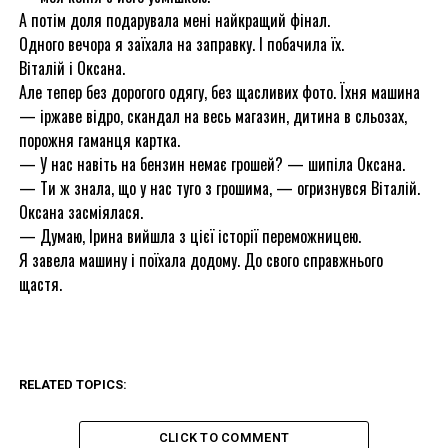
А потім доля подарувала мені найкращий фінал.
Одного вечора я заїхала на заправку. І побачила їх.
Віталій і Оксана.
Але тепер без дорогого одягу, без щасливих фото. Їхня машина
— іржаве відро, скандал на весь магазин, дитина в сльозах,
порожня гаманця картка.
— У нас навіть на бензин немає грошей? — шипіла Оксана.
— Ти ж знала, що у нас туго з грошима, — огризнувся Віталій.
Оксана засміялася.
— Думаю, Ірина вийшла з цієї історії переможницею.
Я завела машину і поїхала додому. До свого справжнього
щастя.
RELATED TOPICS:
CLICK TO COMMENT