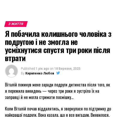
З ЖИТТЯ
Я побачила колишнього чоловіка з
подругою і не змогла не
усміхнутися спустя три роки після
втрати
Published
1 рік ago
on
18 Березня, 2025
By
Кириленко Любов
Віталій покинув мене заради подруги дитинства після того, як
я пережила викидень — через три роки я зустріла їх на
заправці й не могла стримати посмішку…
Коли Віталій почав віддалятись, я звернулася по підтримку до
найкращої подруги. Вона казала, що я все вигадую. Виявилося,