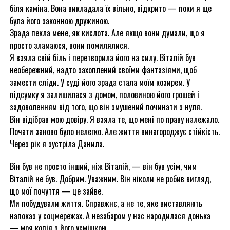
біля каміна. Вона викладала їх вільно, відкрито — поки я ще
була його законною дружиною.
Зрада пекла мене, як кислота. Але якщо вони думали, що я
просто зламаюся, вони помилялися.
Я взяла свій біль і перетворила його на силу. Віталій був
необережний, надто захоплений своїми фантазіями, щоб
замести сліди. У суді його зрада стала моїм козирем. У
підсумку я залишилася з домом, половиною його грошей і
задоволенням від того, що він змушений починати з нуля.
Він відібрав мою довіру. Я взяла те, що мені по праву належало.
Почати заново було нелегко. Але життя винагороджує стійкість.
Через рік я зустріла Данила.
Він був не просто інший, ніж Віталій, — він був усім, чим
Віталій не був. Добрим. Уважним. Він ніколи не робив вигляд,
що мої почуття — це зайве.
Ми побудували життя. Справжнє, а не те, яке виставляють
напоказ у соцмережах. А незабаром у нас народилася донька
— моя копія з його усмішкою.