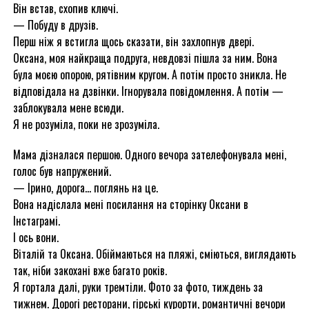
Він встав, схопив ключі.
— Побуду в друзів.
Перш ніж я встигла щось сказати, він захлопнув двері.
Оксана, моя найкраща подруга, невдовзі пішла за ним. Вона
була моєю опорою, рятівним кругом. А потім просто зникла. Не
відповідала на дзвінки. Ігнорувала повідомлення. А потім —
заблокувала мене всюди.
Я не розуміла, поки не зрозуміла.
Мама дізналася першою. Одного вечора зателефонувала мені,
голос був напружений.
— Ірино, дорога… поглянь на це.
Вона надіслала мені посилання на сторінку Оксани в
Інстаграмі.
І ось вони.
Віталій та Оксана. Обіймаються на пляжі, сміються, виглядають
так, ніби закохані вже багато років.
Я гортала далі, руки тремтіли. Фото за фото, тиждень за
тижнем. Дорогі ресторани, гірські курорти, романтичні вечори