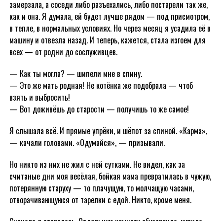
замерзала, а соседи либо разъехались, либо постарели так же,
как и она. Я думала, ей будет лучше рядом — под присмотром,
в тепле, в нормальных условиях. Но через месяц я усадила её в
машину и отвезла назад. И теперь, кажется, стала изгоем для
всех — от родни до сослуживцев.
— Как ты могла? — шипели мне в спину.
— Это же мать родная! Не котёнка же подобрала — чтоб
взять и выбросить!
— Вот доживёшь до старости — получишь то же самое!
Я слышала всё. И прямые упрёки, и шёпот за спиной. «Карма»,
— качали головами. «Одумайся», — призывали.
Но никто из них не жил с ней сутками. Не видел, как за
считаные дни моя весёлая, бойкая мама превратилась в чужую,
потерянную старуху — то плачущую, то молчащую часами,
отворачивающуюся от тарелки с едой. Никто, кроме меня.