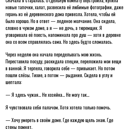
Сначала я старалась. Отдельную комнату обустроила, купила
новые тапочки, халат, развесила её любимые фотографии, даже
герань из её деревенского дома привезла. Хотела, чтобы ей
было хорошо. Но в ответ — ледяное молчание. Она сидела,
словно в чужом доме, а я — не дочь, а тюремщик. Я
уговаривала её поесть, напоминала про душ — хотя в деревне
она со всем справлялась сама. Но здесь будто сломалась.
Через неделю она начала переделывать мою жизнь.
Переставила посуду, раскидала специи, переложила мои вещи
в ванной. Я терпела, говорила себе — привыкает. Но потом
пошли слёзы. Тихие, а потом — рыдания. Сидела в углу и
шептала:
— Я здесь чужая… Не хозяйка… Не могу так…
Я чувствовала себя палачом. Хотя хотела только помочь.
— Хочу умереть в своём доме. Где каждую щель знаю. Где
стены помнят.