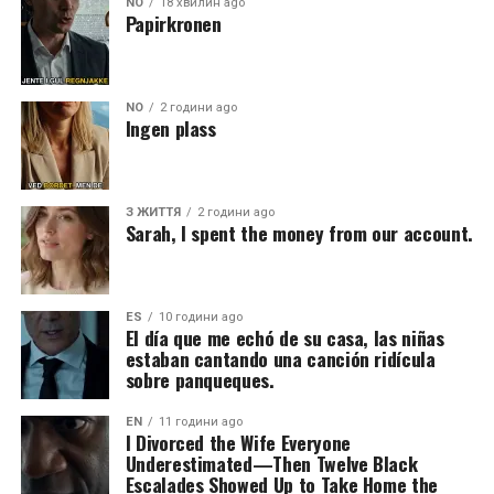
NO
18 хвилин ago
Papirkronen
NO
2 години ago
Ingen plass
З ЖИТТЯ
2 години ago
Sarah, I spent the money from our account.
ES
10 години ago
El día que me echó de su casa, las niñas
estaban cantando una canción ridícula
sobre panqueques.
EN
11 години ago
I Divorced the Wife Everyone
Underestimated—Then Twelve Black
Escalades Showed Up to Take Home the