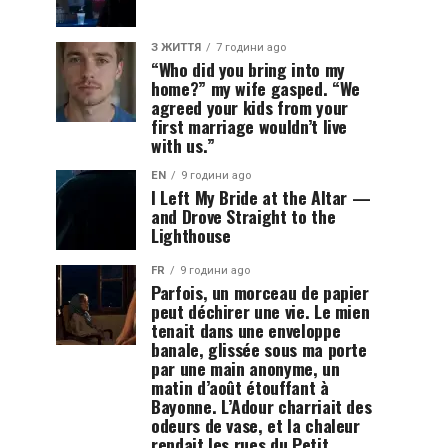
З ЖИТТЯ
7 години ago
“Who did you bring into my
home?” my wife gasped. “We
agreed your kids from your
first marriage wouldn’t live
with us.”
EN
9 години ago
I Left My Bride at the Altar —
and Drove Straight to the
Lighthouse
FR
9 години ago
Parfois, un morceau de papier
peut déchirer une vie. Le mien
tenait dans une enveloppe
banale, glissée sous ma porte
par une main anonyme, un
matin d’août étouffant à
Bayonne. L’Adour charriait des
odeurs de vase, et la chaleur
rendait les rues du Petit