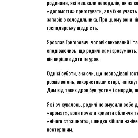
родинами, які мешкали неподалік, як на к
«допомогти» приготувати, але їхня участь 
запасів з холодильника. При цьому вони нік
господарську щедрість.
Ярослав Григорович, чоловік вихований і т
сподіваючись, що родичі самі зрозуміють, 
він вирішив дати їм урок.
Однієї суботи, знаючи, що несподівані гос
розвів вогонь, використавши старі, напхну
Дим від таких дров був густим і смердів, я
Як і очікувалось, родичі не змусили себе 
«аромат», вони почали кривити обличчя т
«нічого страшного», швидко зійшли наніве
нестерпним.