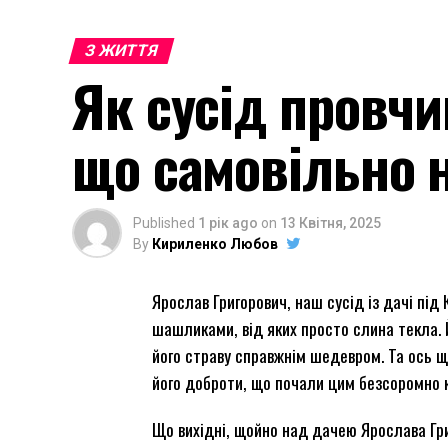
З ЖИТТЯ
Як сусід провчи
що самовільно 
Published
1 рік ago
on
13 Квітня, 2025
By
Кириленко Любов
Ярослав Григорович, наш сусід із дачі під
шашликами, від яких просто слина текла. Й
його страву справжнім шедевром. Та ось щ
його доброти, що почали цим безсоромно 
Що вихідні, щойно над дачею Ярослава Гри