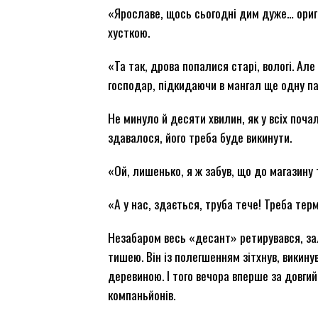
«Ярославе, щось сьогодні дим дуже… ориг
хусткою.
«Та так, дрова попалися старі, вологі. Ал
господар, підкидаючи в мангал ще одну п
Не минуло й десяти хвилин, як у всіх поча
здавалося, його треба буде викинути.
«Ой, лишенько, я ж забув, що до магазину
«А у нас, здається, труба тече! Треба те
Незабаром весь «десант» ретирувався, з
тишею. Він із полегшенням зітхнув, викин
деревиною. І того вечора вперше за довг
компаньйонів.