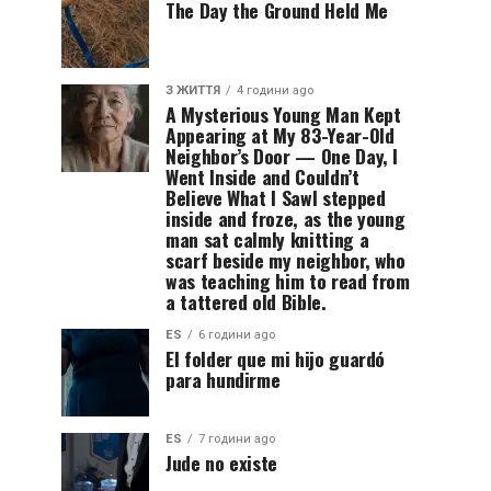
The Day the Ground Held Me
З ЖИТТЯ
4 години ago
A Mysterious Young Man Kept
Appearing at My 83-Year-Old
Neighbor’s Door — One Day, I
Went Inside and Couldn’t
Believe What I SawI stepped
inside and froze, as the young
man sat calmly knitting a
scarf beside my neighbor, who
was teaching him to read from
a tattered old Bible.
ES
6 години ago
El folder que mi hijo guardó
para hundirme
ES
7 години ago
Jude no existe