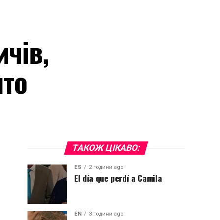
чів,
ято
ТАКОЖ ЦІКАВО:
ES
2 години ago
El día que perdí a Camila
EN
3 години ago