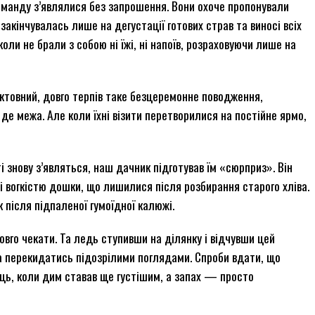
оманду з’являлися без запрошення. Вони охоче пропонували
закінчувалась лише на дегустації готових страв та виносі всіх
оли не брали з собою ні їжі, ні напоїв, розраховуючи лише на
актовний, довго терпів таке безцеремонне поводження,
де межа. Але коли їхні візити перетворилися на постійне ярмо,
ті знову з’являться, наш дачник підготував їм «сюрприз». Він
ті вогкістю дошки, що лишилися після розбирання старого хліва.
к після підпаленої гумоїдної калюжі.
довго чекати. Та ледь ступивши на ділянку і відчувши цей
а перекидатись підозрілими поглядами. Спроби вдати, що
ць, коли дим ставав ще густішим, а запах — просто