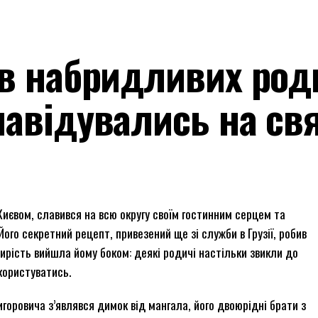
в набридливих роди
навідувались на св
 Києвом, славився на всю округу своїм гостинним серцем та
ого секретний рецепт, привезений ще зі служби в Грузії, робив
ирість вийшла йому боком: деякі родичі настільки звикли до
користуватись.
горовича з’являвся димок від мангала, його двоюрідні брати з