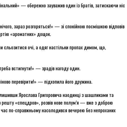
інальний» — обережно зауважив один із братів, затискаючи ніс
е нічого, зараз розгоряться!» — зі спокійною посмішкою відповів
артію «ароматних» дощок.
ли сльозитися очі, а одяг настільки пропах димом, що,
 треба встигнути!» — зрадів нагоду один.
рміново перевірити!» — підхопила його дружина.
алишивши Ярослава Григоровича наодинці з шашликами та
ув решту «спецдров», розвів нове полум’я — вже з доброю
ий час по-справжньому насолодився вечерею без непроханих