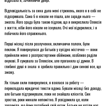
відрізала я, зачиняючи двері.
Відповідальність за сина дала мені стрижень, якого я в собі не
підозрювала. Сама б я ніколи не пішла, але заради нього —
змогла. Його зрада була такою підлою, що я викреслила Олексія
з життя, ніби його ніколи не існувало. Очі мої відкрилися, і я
побачила його справжнього.
Перші місяці після розлучення, включаючи пологи, були
пеклом. Я повернулася до батьків у сусіднє містечко — вони
прийняли мене з розпростертими обіймами, особливо раділи
онукові. Я сумувала за Олексієм, але проганяла ці думки. В
глибині душі я знала: я зробила правильно і дам синові все, що
зможу.
Як тільки сили повернулися, я взялася за роботу —
перекладала юридичні тексти вдома. Бували місяці без доходу,
але батьки підтримували, поки не знайшла клієнтів. Син
зростав, роки минали непомітно. Я усвідомила це, коли
зрозуміла, що йому потрібний свій куток. Батьки не хотіли нас