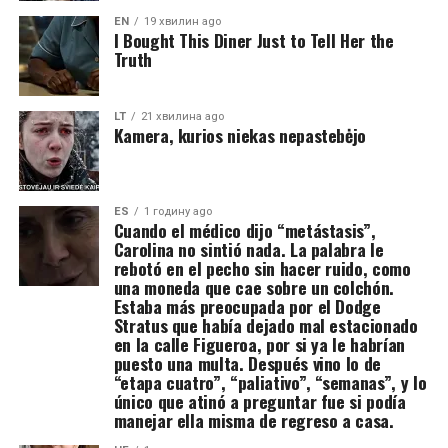
EN
19 хвилин ago
I Bought This Diner Just to Tell Her the
Truth
LT
21 хвилина ago
Kamera, kurios niekas nepastebėjo
ES
1 годину ago
Cuando el médico dijo “metástasis”,
Carolina no sintió nada. La palabra le
rebotó en el pecho sin hacer ruido, como
una moneda que cae sobre un colchón.
Estaba más preocupada por el Dodge
Stratus que había dejado mal estacionado
en la calle Figueroa, por si ya le habrían
puesto una multa. Después vino lo de
“etapa cuatro”, “paliativo”, “semanas”, y lo
único que atinó a preguntar fue si podía
manejar ella misma de regreso a casa.