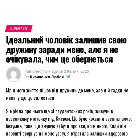
З ЖИТТЯ
Ідеальний чоловік залишив свою
дружину заради мене, але я не
очікувала, чим це обернеться
Published
1 рік ago
on
2 Квітня, 2025
By
Кириленко Любов
Мрія мого життя пішов від дружини до мене, але я й гадки не
мала, у що це виллється
Я мріяла про нього ще зі студентських років, живучи в
невеликому містечку під Києвом. Це було кохання засліплююче,
безумне, таке, що змушує забути про все, крім нього. Коли він
нарешті звернув на мене увагу, я втратила залишки здорового