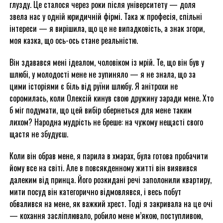
глузду. Це сталося через роки після університету — доля
звела нас у одній юридичній фірмі. Така ж професія, спільні
інтереси — я вирішила, що це не випадковість, а знак згори,
моя казка, що ось-ось стане реальністю.
Він здавався мені ідеалом, чоловіком із мрій. Те, що він був у
шлюбі, у молодості мене не зупиняло — я не знала, що за
цими історіями є біль від руїни шлюбу. Я анітрохи не
соромилась, коли Олексій кинув свою дружину заради мене. Хто
б міг подумати, що цей вибір обернеться для мене таким
лихом? Народна мудрість не бреше: на чужому нещасті свого
щастя не збудуєш.
Коли він обрав мене, я парила в хмарах, була готова пробачити
йому все на світі. Але в повсякденному житті він виявився
далеким від принца. Його розкидані речі заполонили квартиру,
мити посуд він категорично відмовлявся, і весь побут
обвалився на мене, як важкий хрест. Тоді я закривала на це очі
— кохання засліплювало, робило мене м’якою, поступливою,