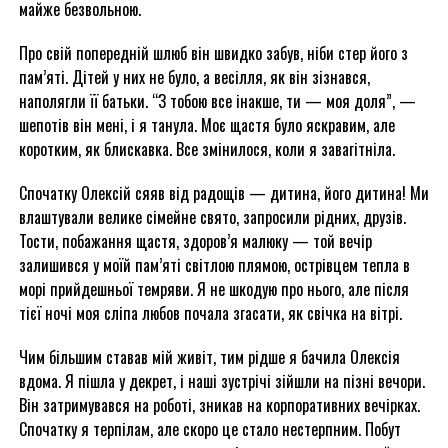
майже безвольною.
Про свій попередній шлюб він швидко забув, ніби стер його з
пам’яті. Дітей у них не було, а весілля, як він зізнався,
наполягли її батьки. “З тобою все інакше, ти — моя доля”, —
шепотів він мені, і я танула. Моє щастя було яскравим, але
коротким, як блискавка. Все змінилося, коли я завагітніла.
Спочатку Олексій сяяв від радощів — дитина, його дитина! Ми
влаштували велике сімейне свято, запросили рідних, друзів.
Тости, побажання щастя, здоров’я малюку — той вечір
залишився у моїй пам’яті світлою плямою, острівцем тепла в
морі прийдешньої темряви. Я не шкодую про нього, але після
тієї ночі моя сліпа любов почала згасати, як свічка на вітрі.
Чим більшим ставав мій живіт, тим рідше я бачила Олексія
вдома. Я пішла у декрет, і наші зустрічі зійшли на пізні вечори.
Він затримувався на роботі, зникав на корпоративних вечірках.
Спочатку я терпілам, але скоро це стало нестерпним. Побут