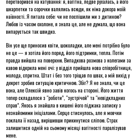
перетворився на катування: я, вагітна, ледве рухалась, а його
шкарпетки та сорочки валялись всюди, як німа докора моїй
наївності. Я питала себе: чи не поспішили ми з дитиною?
Любов із часом охолоне, я знала це, але не думала, що вона
випарується так швидко.
Він усе ще приносив квіти, шоколадки, але мені потрібно було
не це — я хотіла його поряд, його підтримки, тепла. Потім
правда вийшла на поверхню. Випадкова розмова з колегами за
кавою відкрила мені очі: у відділ прийшла нова співробітниця,
молода, спритна. Штат і без того тріщав по швах, а мій вихід у
декрет зробив ситуацію критичною. Збіг? Я не знала, чи це
вона, але Олексій явно завів когось на стороні. Його життя
тепер складалося з “роботи”, “зустрічей” та “невідкладних
справ”. Якось я знайшла в кишені його піджака записку з
незнайомими ініціалами. Серце стиснулось, але я мовчки
поклала її назад, вирішивши прикинутися сліпою. Страх
залишитися одній на сьомому місяці вагітності паралізував
мене.