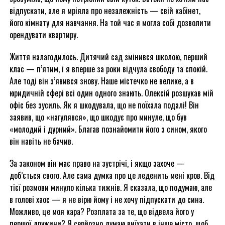
відпускати, але я мріяла про незалежність — свій кабінет,
його кімнату для навчання. На той час я могла собі дозволити
орендувати квартиру.
Життя налагодилось. Дитячий сад змінився школою, перший
клас — п’ятим, і я вперше за роки відчула свободу та спокій.
Але тоді він з’явився знову. Наше містечко не велике, а в
юридичній сфері всі один одного знають. Олексій розшукав мій
офіс без зусиль. Як я шкодувала, що не поїхала подалі! Він
заявив, що «нагулявся», що шкодує про минуле, що був
«молодий і дурний». Благав познайомити його з сином, якого
він навіть не бачив.
За законом він має право на зустрічі, і якщо захоче —
доб’ється свого. Але сама думка про це леденить мені кров. Від
тієї розмови минуло кілька тижнів. Я сказала, що подумаю, але
в голові хаос — я не вірю йому і не хочу підпускати до сина.
Можливо, це моя кара? Розплата за те, що відвела його у
першої дружини? Я серйозно думаю виїхати в інше місто, щоб