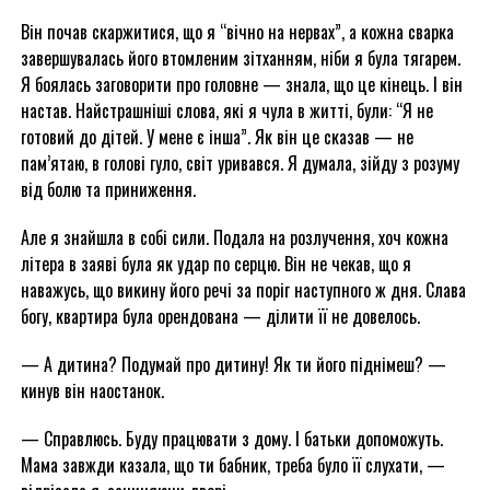
Він почав скаржитися, що я “вічно на нервах”, а кожна сварка
завершувалась його втомленим зітханням, ніби я була тягарем.
Я боялась заговорити про головне — знала, що це кінець. І він
настав. Найстрашніші слова, які я чула в житті, були: “Я не
готовий до дітей. У мене є інша”. Як він це сказав — не
пам’ятаю, в голові гуло, світ уривався. Я думала, зійду з розуму
від болю та приниження.
Але я знайшла в собі сили. Подала на розлучення, хоч кожна
літера в заяві була як удар по серцю. Він не чекав, що я
наважусь, що викину його речі за поріг наступного ж дня. Слава
богу, квартира була орендована — ділити її не довелось.
— А дитина? Подумай про дитину! Як ти його піднімеш? —
кинув він наостанок.
— Справлюсь. Буду працювати з дому. І батьки допоможуть.
Мама завжди казала, що ти бабник, треба було її слухати, —