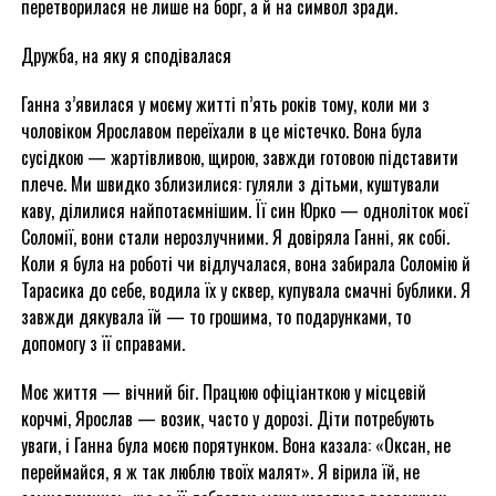
перетворилася не лише на борг, а й на символ зради.
Дружба, на яку я сподівалася
Ганна з’явилася у моєму житті п’ять років тому, коли ми з
чоловіком Ярославом переїхали в це містечко. Вона була
сусідкою — жартівливою, щирою, завжди готовою підставити
плече. Ми швидко зблизилися: гуляли з дітьми, куштували
каву, ділилися найпотаємнішим. Її син Юрко — одноліток моєї
Соломії, вони стали нерозлучними. Я довіряла Ганні, як собі.
Коли я була на роботі чи відлучалася, вона забирала Соломію й
Тарасика до себе, водила їх у сквер, купувала смачні бублики. Я
завжди дякувала їй — то грошима, то подарунками, то
допомогу з її справами.
Моє життя — вічний біг. Працюю офіціанткою у місцевій
корчмі, Ярослав — возик, часто у дорозі. Діти потребують
уваги, і Ганна була моєю порятунком. Вона казала: «Оксан, не
переймайся, я ж так люблю твоїх малят». Я вірила їй, не