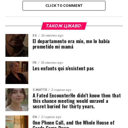
CLICK TO COMMENT
ТАКОЖ ЦІКАВО:
ES
26 хвилин ago
El departamento era mío, me lo había
prometido mi mamá
FR
30 хвилин ago
Les enfants qui n’existent pas
З ЖИТТЯ
2 години ago
A Fated EncounterHe didn’t know then that
this chance meeting would unravel a
secret buried for thirty years.
EN
2 години ago
One Phone Call, and the Whole House of
Cards Came Down