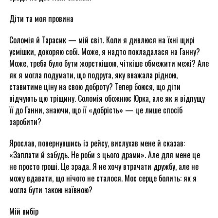
Діти та моя провина
Соломія й Тарасик — мій світ. Коли я дивлюся на їхні щирі
усмішки, докоряю собі. Може, я надто покладалася на Ганну?
Може, треба було бути жорсткішою, чіткіше обмежити межі? Але
як я могла подумати, що подруга, яку вважала рідною,
ставитиме ціну на свою доброту? Тепер боюся, що діти
відчують цю тріщину. Соломія обожнює Юрка, але як я відпущу
її до Ганни, знаючи, що її «добрість» — це лише спосіб
заробити?
Ярослав, повернувшись із рейсу, вислухав мене й сказав:
«Заплати й забудь. Не роби з цього драми». Але для мене це
не просто гроші. Це зрада. Я не хочу втрачати дружбу, але не
можу вдавати, що нічого не сталося. Моє серце болить: як я
могла бути такою наївною?
Мій вибір