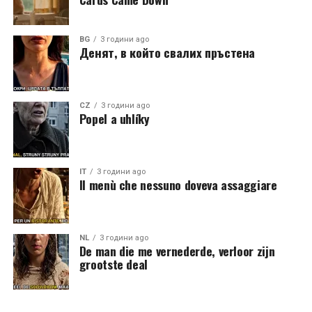
BG
3 години ago
Денят, в който свалих пръстена
CZ
3 години ago
Popel a uhlíky
IT
3 години ago
Il menù che nessuno doveva assaggiare
NL
3 години ago
De man die me vernederde, verloor zijn
grootste deal