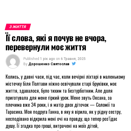
З ЖИТТЯ
Її слова, які я почув не вчора,
перевернули моє життя
Published
1 рік ago
on
6 Травня, 2025
By
Дорошенко Святослав
Колись, у давні часи, під час, коли вечірні ліхтарі в маленькому
містечку біля Полтави ніжно освічували старі бруківки, моє
життя, здавалося, було тихим та безтурботним. Але доля
приготувала для мене гіркий урок. Мене звуть Оксана, за
плечима вже 34 роки, і я матір двох діточок — Соломії та
Тарасика. Моя подруга Ганна, в яку я вірила, як у рідну сестру,
несподівано відкрила мені очі на правду, що тепер роз’їдає
душу. Її згадка про гроші, витрачені на моїх дітей,