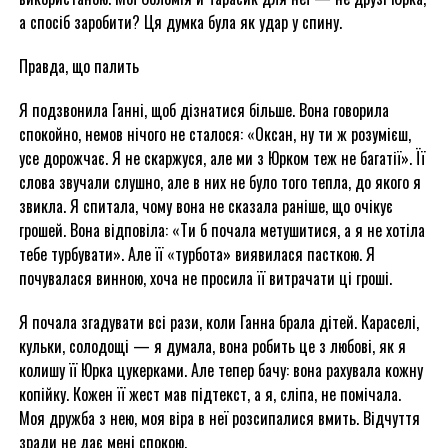
а спосіб заробити? Ця думка була як удар у спину.
Правда, що палить
Я подзвонила Ганні, щоб дізнатися більше. Вона говорила
спокойно, немов нічого не сталося: «Оксан, ну ти ж розумієш,
усе дорожчає. Я не скаржуся, але ми з Юрком теж не багатії». Її
слова звучали слушно, але в них не було того тепла, до якого я
звикла. Я спитала, чому вона не сказала раніше, що очікує
грошей. Вона відповіла: «Ти б почала метушитися, а я не хотіла
тебе турбувати». Але її «турбота» виявилася пасткою. Я
почувалася винною, хоча не просила її витрачати ці гроші.
Я почала згадувати всі рази, коли Ганна брала дітей. Караселі,
кульки, солодощі — я думала, вона робить це з любові, як я
колишу її Юрка цукерками. Але тепер бачу: вона рахувала кожну
копійку. Кожен її жест мав підтекст, а я, сліпа, не помічала.
Моя дружба з нею, моя віра в неї розсипалися вмить. Відчуття
зради не дає мені спокою.