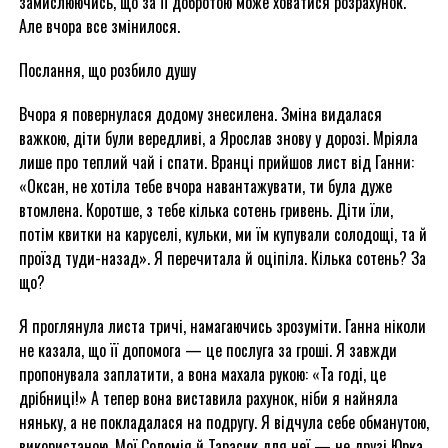
замислюючись, що за її добротою може ховатися розрахунок.
Але вчора все змінилося.
Послання, що розбило душу
Вчора я повернулася додому знесилена. Зміна видалася
важкою, діти були вередливі, а Ярослав знову у дорозі. Мріяла
лише про теплий чай і спати. Вранці прийшов лист від Ганни:
«Оксан, не хотіла тебе вчора навантажувати, ти була дуже
втомлена. Коротше, з тебе кілька сотень гривень. Діти їли,
потім квитки на каруселі, кульки, ми їм купували солодощі, та й
проїзд туди-назад». Я перечитала й оціпіла. Кілька сотень? За
що?
Я проглянула листа тричі, намагаючись зрозуміти. Ганна ніколи
не казала, що її допомога — це послуга за гроші. Я завжди
пропонувала заплатити, а вона махала рукою: «Та годі, це
дрібниці!» А тепер вона виставила рахунок, ніби я найняла
няньку, а не покладалася на подругу. Я відчула себе обманутою,
використаною. Мої Соломія й Тарасик для неї — не друзі Юрка,