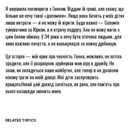
Я вирішила поговорити з Ганною. Віддам їй гроші, але скажу, що
більше не хочу такої «допомоги». Якщо вона бачить у моїх дітях
лише витрати — я не можу їй вірити. Буде важко — Соломія
сумуватиме за Юрком, а я втрачу подругу. Але не можу жити з
цим болем обману. У 34 роки я хочу бути оточена людьми, для
яких важливі почуття, а не калькуляція за кожну дрібницю.
Ця історія — мій крик про чесність. Ганна, можливо, не хотіла
зрадити, але її розрахунок зруйнував мою віру в дружбу. Не
знаю, як складеться наше майбутнє, але тепер я не дозволю
нікому грати на моїй довірі. Мої діти заслуговують
кращого,Нехай цей досвід загоїться, як рана, але пам’ять про
нього назавжди змінить мене.
RELATED TOPICS: