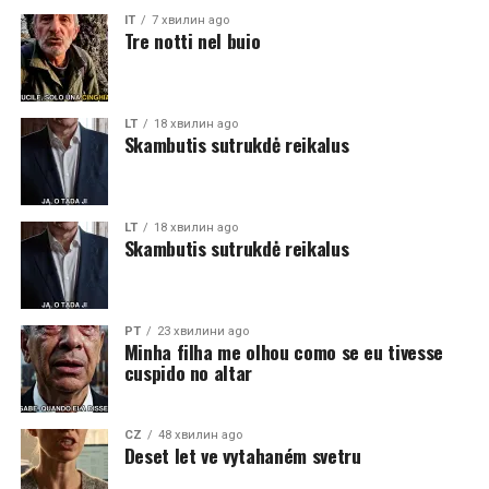
IT
7 хвилин ago
Tre notti nel buio
LT
18 хвилин ago
Skambutis sutrukdė reikalus
LT
18 хвилин ago
Skambutis sutrukdė reikalus
PT
23 хвилини ago
Minha filha me olhou como se eu tivesse
cuspido no altar
CZ
48 хвилин ago
Deset let ve vytahaném svetru