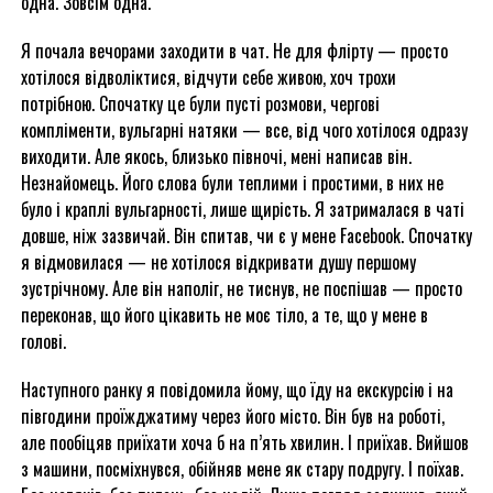
одна. Зовсім одна.
Я почала вечорами заходити в чат. Не для флірту — просто
хотілося відволіктися, відчути себе живою, хоч трохи
потрібною. Спочатку це були пусті розмови, чергові
компліменти, вульгарні натяки — все, від чого хотілося одразу
виходити. Але якось, близько півночі, мені написав він.
Незнайомець. Його слова були теплими і простими, в них не
було і краплі вульгарності, лише щирість. Я затрималася в чаті
довше, ніж зазвичай. Він спитав, чи є у мене Facebook. Спочатку
я відмовилася — не хотілося відкривати душу першому
зустрічному. Але він наполіг, не тиснув, не поспішав — просто
переконав, що його цікавить не моє тіло, а те, що у мене в
голові.
Наступного ранку я повідомила йому, що їду на екскурсію і на
півгодини проїжджатиму через його місто. Він був на роботі,
але пообіцяв приїхати хоча б на п’ять хвилин. І приїхав. Вийшов
з машини, посміхнувся, обійняв мене як стару подругу. І поїхав.