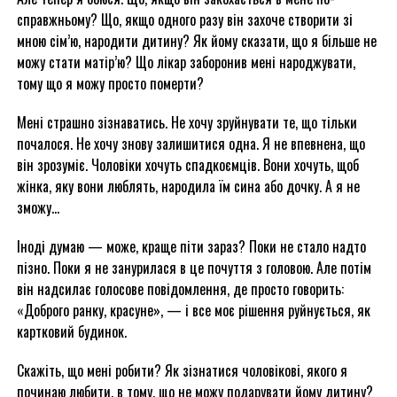
справжньому? Що, якщо одного разу він захоче створити зі
мною сім’ю, народити дитину? Як йому сказати, що я більше не
можу стати матір’ю? Що лікар заборонив мені народжувати,
тому що я можу просто померти?
Мені страшно зізнаватись. Не хочу зруйнувати те, що тільки
почалося. Не хочу знову залишитися одна. Я не впевнена, що
він зрозуміє. Чоловіки хочуть спадкоємців. Вони хочуть, щоб
жінка, яку вони люблять, народила їм сина або дочку. А я не
зможу…
Іноді думаю — може, краще піти зараз? Поки не стало надто
пізно. Поки я не занурилася в це почуття з головою. Але потім
він надсилає голосове повідомлення, де просто говорить:
«Доброго ранку, красуне», — і все моє рішення руйнується, як
картковий будинок.
Скажіть, що мені робити? Як зізнатися чоловікові, якого я
починаю любити, в тому, що не можу подарувати йому дитину?