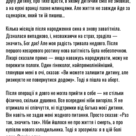
другу дитину, про тихе щастя, в якому дитячий сміх не змовкає,
а на кухні вранці пахне млинцями. Але життя не завжди йде за
сценарієм, який ти їй пишеш…
Кілька місяців після народження сина я знову завагітніла.
Дізналася випадково, і, незважаючи на страх, зраділа —
значить, Бог дає! Але моя радість тривала недовго. Після
першого кесаревого розтину нова вагітність була небезпечною.
Лікарі сказали прямо — якщо наважусь народжувати, можу не
пережити пологи. Один гінеколог, найпрямолінійніший,
глянувши мені в очі, сказав: «Ви можете залишити дитину, але
ризикуєте не повернутися додому». Тоді я пішла на аборт.
Після операції я довго не могла прийти в себе — не стільки
фізично, скільки душевно. Все всередині ніби вигоріло. Я не
отримала ні співчуття, ні підтримки від батька моєї дитини.
Він навіть не задав мені жодного питання. Просто сказав: «Раз
так, значить так». Ніби йшлося не про життя і смерть, а про
купівлю нового холодильника. Тоді я зрозуміла: я в цій болі