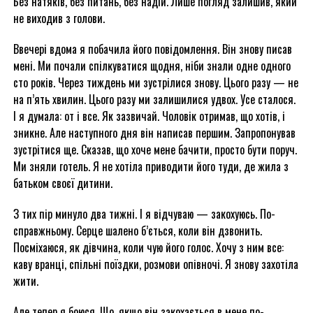
Без натяків, без питань, без надій. Лише погляд залишив, який
не виходив з голови.
Ввечері вдома я побачила його повідомлення. Він знову писав
мені. Ми почали спілкуватися щодня, ніби знали одне одного
сто років. Через тиждень ми зустрілися знову. Цього разу — не
на п’ять хвилин. Цього разу ми залишилися удвох. Усе сталося.
І я думала: от і все. Як зазвичай. Чоловік отримав, що хотів, і
зникне. Але наступного дня він написав першим. Запропонував
зустрітися ще. Сказав, що хоче мене бачити, просто бути поруч.
Ми зняли готель. Я не хотіла приводити його туди, де жила з
батьком своєї дитини.
З тих пір минуло два тижні. І я відчуваю — закохуюсь. По-
справжньому. Серце шалено б’ється, коли він дзвонить.
Посміхаюся, як дівчина, коли чую його голос. Хочу з ним все:
каву вранці, спільні поїздки, розмови опівночі. Я знову захотіла
жити.
Але тепер я боюся. Що, якщо він закохається в мене по-