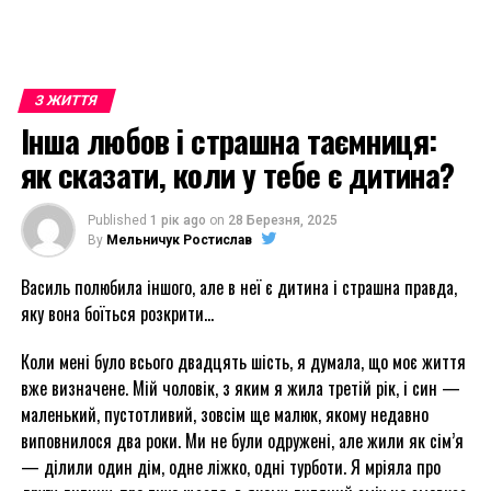
З ЖИТТЯ
Інша любов і страшна таємниця:
як сказати, коли у тебе є дитина?
Published
1 рік ago
on
28 Березня, 2025
By
Мельничук Ростислав
Василь полюбила іншого, але в неї є дитина і страшна правда,
яку вона боїться розкрити…
Коли мені було всього двадцять шість, я думала, що моє життя
вже визначене. Мій чоловік, з яким я жила третій рік, і син —
маленький, пустотливий, зовсім ще малюк, якому недавно
виповнилося два роки. Ми не були одружені, але жили як сім’я
— ділили один дім, одне ліжко, одні турботи. Я мріяла про