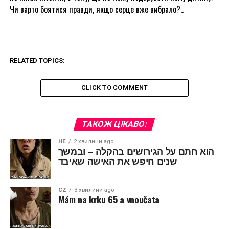
Чи варто боятися правди, якщо серце вже вибрало?..
RELATED TOPICS:
CLICK TO COMMENT
ТАКОЖ ЦІКАВО:
HE
2 хвилини ago
הוא חתם על הגירושים בהקלה – ובמשך
שנים חיפש את האישה שאיבד
CZ
3 хвилини ago
Mám na krku 65 a vnoučata