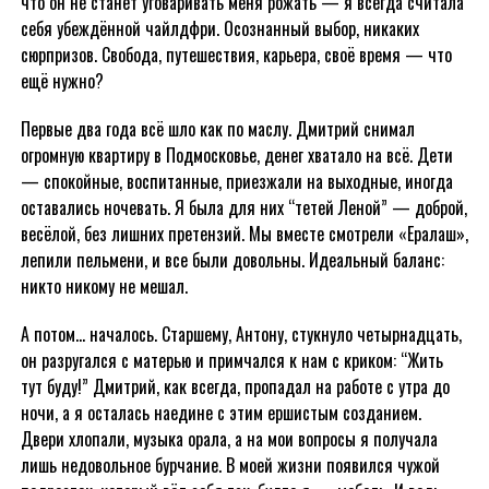
что он не станет уговаривать меня рожать — я всегда считала
себя убеждённой чайлдфри. Осознанный выбор, никаких
сюрпризов. Свобода, путешествия, карьера, своё время — что
ещё нужно?
Первые два года всё шло как по маслу. Дмитрий снимал
огромную квартиру в Подмосковье, денег хватало на всё. Дети
— спокойные, воспитанные, приезжали на выходные, иногда
оставались ночевать. Я была для них “тетей Леной” — доброй,
весёлой, без лишних претензий. Мы вместе смотрели «Ералаш»,
лепили пельмени, и все были довольны. Идеальный баланс:
никто никому не мешал.
А потом… началось. Старшему, Антону, стукнуло четырнадцать,
он разругался с матерью и примчался к нам с криком: “Жить
тут буду!” Дмитрий, как всегда, пропадал на работе с утра до
ночи, а я осталась наедине с этим ершистым созданием.
Двери хлопали, музыка орала, а на мои вопросы я получала
лишь недовольное бурчание. В моей жизни появился чужой