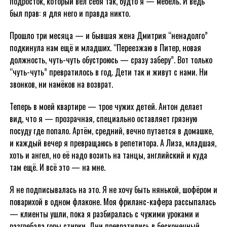
подросток, который вёл себя так, будто я — мебель. И ведь
был прав: я для него и правда никто.
Прошло три месяца — и бывшая жена Дмитрия “ненадолго”
подкинула нам ещё и младших. “Переезжаю в Питер, новая
должность, чуть-чуть обустроюсь — сразу заберу”. Вот только
“чуть-чуть” превратилось в год. Дети так и живут с нами. Ни
звонков, ни намёков на возврат.
Теперь в моей квартире — трое чужих детей. Антон делает
вид, что я — прозрачная, специально оставляет грязную
посуду где попало. Артём, средний, вечно путается в домашке,
и каждый вечер я превращаюсь в репетитора. А Лиза, младшая,
хоть и ангел, но её надо возить на танцы, английский и куда
там ещё. И всё это — на мне.
Я не подписывалась на это. Я не хочу быть нянькой, шофёром и
поварихой в одном флаконе. Моя фриланс-кафера рассыпалась
— клиенты ушли, пока я разбиралась с чужими уроками и
разгребала горы стирки. Дни превратились в бесконечный