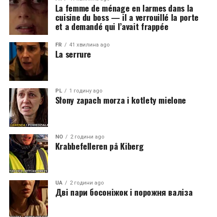
La femme de ménage en larmes dans la
cuisine du boss — il a verrouillé la porte
et a demandé qui l’avait frappée
FR
41 хвилина ago
La serrure
PL
1 годину ago
Słony zapach morza i kotlety mielone
NO
2 години ago
Krabbefelleren på Kiberg
UA
2 години ago
Дві пари босоніжок і порожня валіза