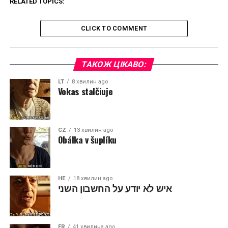
RELATED TOPICS:
CLICK TO COMMENT
ТАКОЖ ЦІКАВО:
LT
8 хвилин ago
Vokas stalčiuje
CZ
13 хвилин ago
Obálka v šuplíku
HE
18 хвилин ago
איש לא יודע על החשבון השני
FR
41 хвилина ago