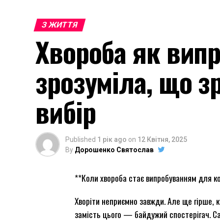
З ЖИТТЯ
Хвороба як випр
зрозуміла, що 
вибір
Published
1 рік ago
on
12 Квітня, 2025
By
Дорошенко Святослав
**Коли хвороба стає випробуванням для кох
Хворіти неприємно завжди. Але ще гірше, 
замість цього — байдужий спостерігач. С