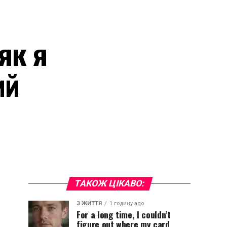
як я
ий
ТАКОЖ ЦІКАВО:
З ЖИТТЯ
1 годину ago
For a long time, I couldn’t
figure out where my card