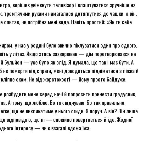
митро, вирішив увімкнути телевізор і влаштуватися зручніше на
к, тремтячими руками намагалася дотягнутися до чашки, а він,
е спитав, чи потрібна мені вода. Навіть простий: «Як ти себе
иром, у нас у родині було звично піклуватися один про одного.
віть у літах. Якщо хтось захворював — дім перетворювався на
ий бульйон — усе було як слід. Я думала, що так і має бути. А
об не померти від спраги, мені доводиться підніматися з ліжка й
не кліпне оком. Не від жорстокості — йому просто байдуже.
же розбудити мене серед ночі й попросити принести градусник,
зана. А тому, що люблю. Бо так відчуваю. Бо так правильно.
егке, що не викликатиме у нього огиди. Я поруч. А він? Він лише
кщо відповідаю, що ні — спокійно повертається й іде. Жодної
дного інтересу — чи є взагалі вдома їжа.