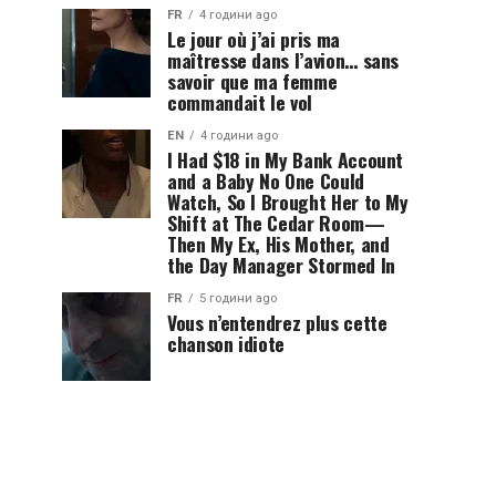
FR
4 години ago
Le jour où j’ai pris ma
maîtresse dans l’avion… sans
savoir que ma femme
commandait le vol
EN
4 години ago
I Had $18 in My Bank Account
and a Baby No One Could
Watch, So I Brought Her to My
Shift at The Cedar Room—
Then My Ex, His Mother, and
the Day Manager Stormed In
FR
5 години ago
Vous n’entendrez plus cette
chanson idiote