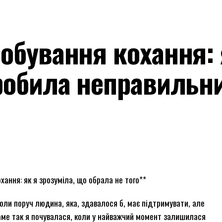
обування кохання: 
зробила неправильн
ання: як я зрозуміла, що обрала не того**
коли поруч людина, яка, здавалося б, має підтримувати, але
аме так я почувалася, коли у найважчий момент залишилася