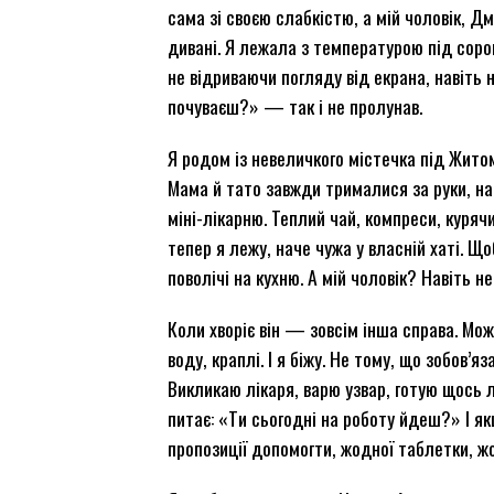
сама зі своєю слабкістю, а мій чоловік, Д
дивані. Я лежала з температурою під соро
не відриваючи погляду від екрана, навіть н
почуваєш?» — так і не пролунав.
Я родом із невеличкого містечка під Житом
Мама й тато завжди трималися за руки, на
міні-лікарню. Теплий чай, компреси, куряч
тепер я лежу, наче чужа у власній хаті. Щ
поволічі на кухню. А мій чоловік? Навіть 
Коли хворіє він — зовсім інша справа. Мо
воду, краплі. І я біжу. Не тому, що зобов’я
Викликаю лікаря, варю узвар, готую щось л
питає: «Ти сьогодні на роботу йдеш?» І я
пропозиції допомогти, жодної таблетки, жо