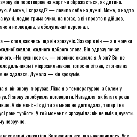
озмову він перетворює на жарт чи ображається, як дитина.
ую. А може, і справді? — ловила себе на думці. Може, я надто
а кухні, ледве тримаючись на ногах, а він просто підійшов,
Наче я не людина, а обслуговчий персонал.
зла — сподіваючись, що він зрозуміє. Захворів він — а я мовчки
жодної ковдри, жодного доброго слова. Він одразу почав
нічого. «На кухні все є», — спокійно сказала я. А він? Він не
олодильником і мікрохвильовкою, голосно зітхав, стогнав на
 я не здалася. Думала — він зрозуміє.
а я, він знову ігнорував. Ліжа я з температурою, з болем у
янув. Я знову спробувала поговорити. Нагадала, як багато років
кше. А він мені: «Тоді ти за мною не доглядала, тепер і не
і роки турботи. У той момент я зрозуміла: він не вміє цінувати.
му незручно.
ле всередині клекотіло. Виговорила все, що накопичилося. Усе,