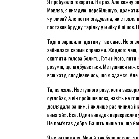
Я пробувала говорити. Не раз. Але кожну р
Мовляв, я вигадую, перебільшую, драматиз
чутлива? Але потім згадувала, як стояла н
поставив брудну тарілку у мийку й пішов. 
Тоді я вирішила: діятиму так само. Не зі 
зайнялася своїми справами. Жодного чаю, 
скиглити: голова болить, їсти нічого, пити 
розумів, що відбувається. Метушився між х
всю хату, сподіваючись, що я здамся. Але
Та, на жаль. Наступного разу, коли захворіл
суглобах, а він пройшов повз, навіть не гл
доглядала за ним, і як лише раз чинила іна
вимагай». Все. Один випадок перекреслив ус
Не пам’ятає добра. Бачить лише те, що йо
Я не витримала. Мені й так було погано, а