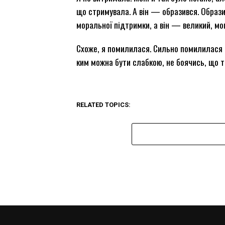
що стримувала. А він — образився. Образив
моральної підтримки, а він — великий, мог
Схоже, я помилилася. Сильно помилилася в 
ким можна бути слабкою, не боячись, що 
RELATED TOPICS: