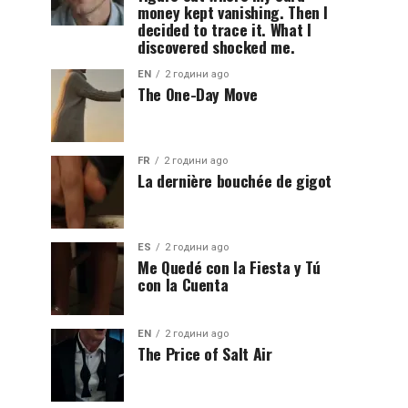
money kept vanishing. Then I
decided to trace it. What I
discovered shocked me.
EN
2 години ago
The One-Day Move
FR
2 години ago
La dernière bouchée de gigot
ES
2 години ago
Me Quedé con la Fiesta y Tú
con la Cuenta
EN
2 години ago
The Price of Salt Air