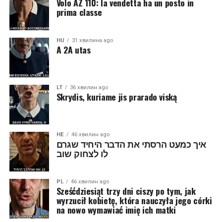
Volo AZ 110: la vendetta ha un posto in
prima classe
HU
31 хвилина ago
A 2A utas
LT
36 хвилин ago
Skrydis, kuriame jis prarado viską
HE
46 хвилин ago
איך כמעט הרסתי את הדבר היחיד שגרם
לו לצחוק שוב
PL
46 хвилин ago
Sześćdziesiąt trzy dni ciszy po tym, jak
wyrzucił kobietę, która nauczyła jego córki
na nowo wymawiać imię ich matki