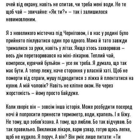
очей від екрану, навіть не спитав, чи треба мені води. Не те
щоб чай – звичайне: «Як ти?» – так і залишилося
невимовленим.
Я з невеликого містечка під Черніговом, і в нас у родині було
прийнято піклуватися один про одного. Мама й тато завжди
трималися за руки, навіть у літах. Якщо хтось захворював –
весь дім перетворювався на міні-лікарню. Теплий чай,
компреси, курячий бульйон – усе як треба. Я думала, що так
має бути. А тепер лежу, наче стороння у власній хаті. Щоб не
померти від спраги, мушу підводитися з ліжка й плентатися на
кухню. А мій чоловік? Навіть не кліпне оком. Не через
жорстокість – йому просто байдуже.
Коли хворіє він – зовсім інша історія. Може розбудити посеред
ночі й попросити принести термометр, води, крапель. І я біжу.
Не тому, що зобов’язана. А тому, що люблю. Бо так відчуваю. Бо
так правильно. Викликаю лікаря, варю узвар, готую щось легке,
щоб не нудило. Я поруч. А він? Він уміє лише питати: «Ти