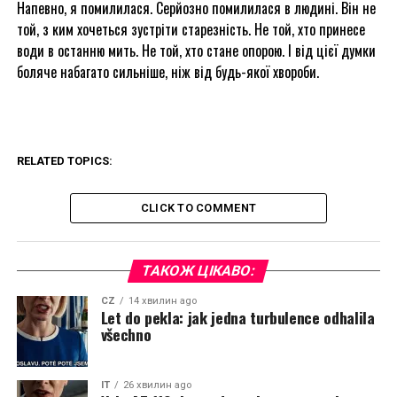
Напевно, я помилилася. Серйозно помилилася в людині. Він не
той, з ким хочеться зустріти старезність. Не той, хто принесе
води в останню мить. Не той, хто стане опорою. І від цієї думки
боляче набагато сильніше, ніж від будь-якої хвороби.
RELATED TOPICS:
CLICK TO COMMENT
ТАКОЖ ЦІКАВО:
CZ
14 хвилин ago
Let do pekla: jak jedna turbulence odhalila
všechno
IT
26 хвилин ago