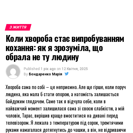
З ЖИТТЯ
Коли хвороба стає випробуванням
кохання: як я зрозуміла, що
обрала не ту людину
Published
1 рік ago
on
12 Квітня, 2025
By
Бондаренко Марія
Хвороба сама по собі – це неприємно. Але ще гірше, коли поруч
людина, яка мала б стати опорою, а натомість залишається
байдужим глядачем. Саме так я відчула себе, коли в
найважчий момент залишилася сама зі своєю слабкістю, а мій
чоловік, Тарас, вирішив краще вмоститися на дивані перед
телевізором. Я лежала з температурою під сорок, тремтячими
руками намагалася дотягнутись до чашки, а він, не відриваючи