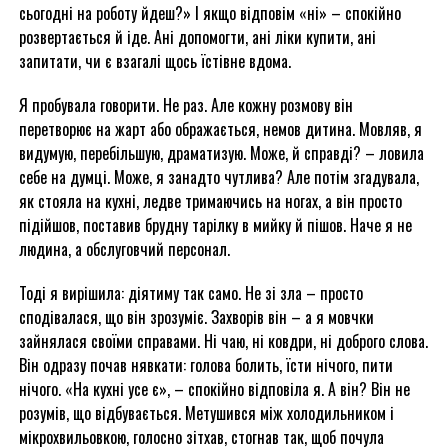
сьогодні на роботу йдеш?» І якщо відповім «ні» – спокійно
розвертається й іде. Ані допомогти, ані ліки купити, ані
запитати, чи є взагалі щось їстівне вдома.
Я пробувала говорити. Не раз. Але кожну розмову він
перетворює на жарт або ображається, немов дитина. Мовляв, я
видумую, перебільшую, драматизую. Може, й справді? – ловила
себе на думці. Може, я занадто чутлива? Але потім згадувала,
як стояла на кухні, ледве тримаючись на ногах, а він просто
підійшов, поставив брудну тарілку в мийку й пішов. Наче я не
людина, а обслуговчий персонал.
Тоді я вирішила: діятиму так само. Не зі зла – просто
сподівалася, що він зрозуміє. Захворів він – а я мовчки
зайнялася своїми справами. Ні чаю, ні ковдри, ні доброго слова.
Він одразу почав нявкати: голова болить, їсти нічого, пити
нічого. «На кухні усе є», – спокійно відповіла я. А він? Він не
розумів, що відбувається. Метушився між холодильником і
мікрохвильовкою, голосно зітхав, стогнав так, щоб почула