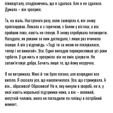
півкварталу, сподіваючись, що я здалася. Але я не здалася.
Думала – він зрозуміє.
Та, на жаль. Наступного разу, коли захворіла я, він знову
проігнорував. Лежала я з гарячкою, з болем у кістках, а він
пройшов повз, навіть не глянув. Я знову спробувала поговорити.
Нагадала, як роками за ним доглядала, і лише раз вчинила
інакше. А він у відповідь: «Тоді ти за мною не піклувалася,
тепер і не вимагай». Усе. Один випадок перекреслював усі роки
турботи. У цю мить я зрозуміла: він не вміє цінувати. Не
запам’ятовує добра. Бачить лише те, що йому незручно.
Я не витримала. Мені й так було погано, але всередині все
кипіло. Я сказала усе, що накопичилося. Усе, що стримувала. А
він… образився! Образився! Не я, яку кинули в хворобі, не я, у
якої навіть моральної підтримки нема, а він – великий,
могутній чоловік, якого не погладили по голівці в потрібний
момент.