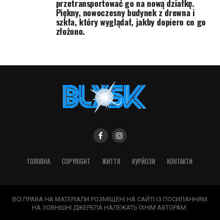
przetransportować go na nową działkę.
Piękny, nowoczesny budynek z drewna i
szkła, który wyglądał, jakby dopiero co go
złożono.
ГОЛОВНА
COPYRIGHT
ЖИТТЯ
КУРЙОЗИ
КОНТАКТИ
ВСІ ПРАВА НА МАТЕРІАЛИ РОЗМІЩЕНІ НА САЙТІ ІЗ ПОСИЛАННЯМ
НА ЗОВНІШНІ ДЖЕРЕЛА НАЛЕЖАТЬ ЇХНІМ АВТОРАМ.