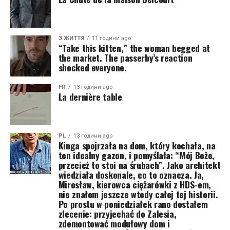
З ЖИТТЯ
11 години ago
“Take this kitten,” the woman begged at
the market. The passerby’s reaction
shocked everyone.
FR
13 години ago
La dernière table
PL
13 години ago
Kinga spojrzała na dom, który kochała, na
ten idealny gazon, i pomyślała: “Mój Boże,
przecież to stoi na śrubach”. Jako architekt
wiedziała doskonale, co to oznacza. Ja,
Mirosław, kierowca ciężarówki z HDS-em,
nie znałem jeszcze wtedy całej tej historii.
Po prostu w poniedziałek rano dostałem
zlecenie: przyjechać do Zalesia,
zdemontować modułowy dom i