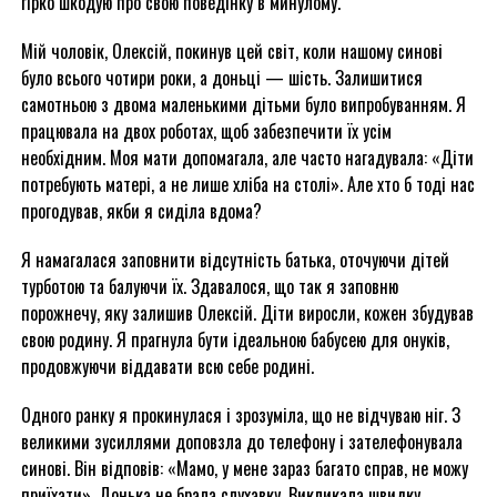
гірко шкодую про свою поведінку в минулому.
Мій чоловік, Олексій, покинув цей світ, коли нашому синові
було всього чотири роки, а доньці — шість. Залишитися
самотньою з двома маленькими дітьми було випробуванням. Я
працювала на двох роботах, щоб забезпечити їх усім
необхідним. Моя мати допомагала, але часто нагадувала: «Діти
потребують матері, а не лише хліба на столі». Але хто б тоді нас
прогодував, якби я сиділа вдома?
Я намагалася заповнити відсутність батька, оточуючи дітей
турботою та балуючи їх. Здавалося, що так я заповню
порожнечу, яку залишив Олексій. Діти виросли, кожен збудував
свою родину. Я прагнула бути ідеальною бабусею для онуків,
продовжуючи віддавати всю себе родині.
Одного ранку я прокинулася і зрозуміла, що не відчуваю ніг. З
великими зусиллями доповзла до телефону і зателефонувала
синові. Він відповів: «Мамо, у мене зараз багато справ, не можу
приїхати». Донька не брала слухавку. Викликала швидку