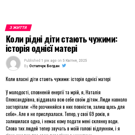
З ЖИТТЯ
Коли рідні діти стають чужими:
історія однієї матері
Published
1 рік ago
on
5 Квітня, 2025
By
Остапчук Богдан
Коли власні діти стають чужими: історія однієї матері
У молодості, сповненій енергії та мрій, я, Наталія
Олександрівна, віддавала всю себе своїм дітям. Люди навколо
застерігали: «Не розчиняйся в них повністю, залиш щось для
себе». Але я не прислухалася. Тепер, у свої 69 років, я
залишилася одна, і немає кому подати мені склянку води.
Слова тих людей тепер звучать в моїй голові відлунням, і я