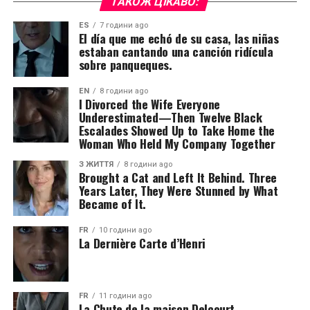
ТАКОЖ ЦІКАВО:
ES
7 години ago
El día que me echó de su casa, las niñas
estaban cantando una canción ridícula
sobre panqueques.
EN
8 години ago
I Divorced the Wife Everyone
Underestimated—Then Twelve Black
Escalades Showed Up to Take Home the
Woman Who Held My Company Together
З ЖИТТЯ
8 години ago
Brought a Cat and Left It Behind. Three
Years Later, They Were Stunned by What
Became of It.
FR
10 години ago
La Dernière Carte d’Henri
FR
11 години ago
La Chute de la maison Delcourt