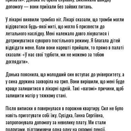
допомогу — вони приїхали без зайвих питань.
У лікарні виявили тромбоз ніг. Лікарі сказали, що тромби могли
відірватися будь-якої миті, що могло б призвести до
летального наслідку. Мені належало довго лікуватися і
дотримуватися суворого постільного режиму. Я благала дітей
відвідати мене. Коли вони нарешті прийшли, то прямо в палаті
сказали: «У нас свої турботи, ми не можемо за тобою
доглядати».
Донька пояснила, що молодший син вступає до університету, а
у сина дружина захворіла на грип. Вони вирішили, що мені буде
краще залишитися в лікарні одній. Такі «вагомі» причини, щоб
залишити матір у тяжкому стані.
Після виписки я повернулася в порожню квартиру. Сил не було
навіть приготувати собі їжу. Сусідка, Ганна Сергіївна,
запропонувала допомогу за невелику плату. Ми стали
подругами, підтримуючи одна одну на скромні пенсії.