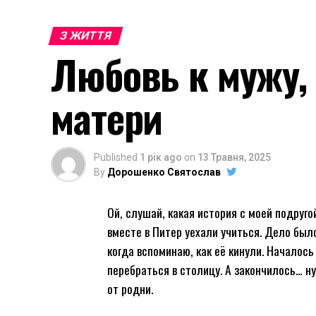
З ЖИТТЯ
Любовь к мужу, 
матери
Published
1 рік ago
on
13 Травня, 2025
By
Дорошенко Святослав
Ой, слушай, какая история с моей подруг
вместе в Питер уехали учиться. Дело было
когда вспоминаю, как её кинули. Началос
перебраться в столицу. А закончилось… 
от родни.