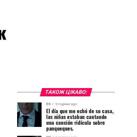
к
ТАКОЖ ЦІКАВО:
ES
5 години ago
El día que me echó de su casa,
las niñas estaban cantando
una canción ridícula sobre
panqueques.