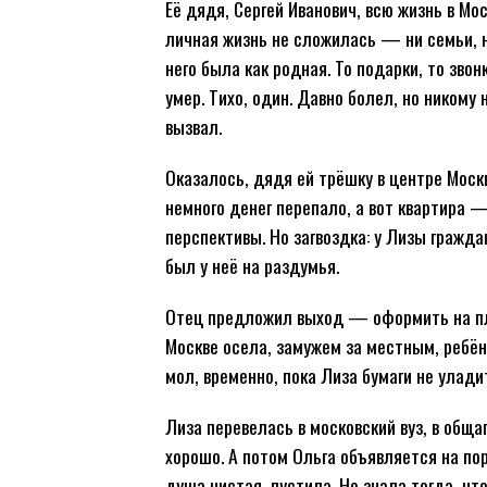
Её дядя, Сергей Иванович, всю жизнь в Мос
личная жизнь не сложилась — ни семьи, н
него была как родная. То подарки, то зв
умер. Тихо, один. Давно болел, но никому
вызвал.
Оказалось, дядя ей трёшку в центре Мос
немного денег перепало, а вот квартира 
перспективы. Но загвоздка: у Лизы гражда
был у неё на раздумья.
Отец предложил выход — оформить на пле
Москве осела, замужем за местным, ребён
мол, временно, пока Лиза бумаги не улад
Лиза перевелась в московский вуз, в общ
хорошо. А потом Ольга объявляется на пор
душа чистая, пустила. Не знала тогда, чт