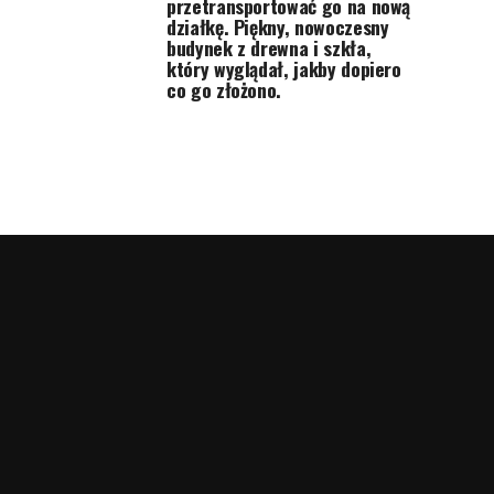
przetransportować go na nową
działkę. Piękny, nowoczesny
budynek z drewna i szkła,
który wyglądał, jakby dopiero
co go złożono.