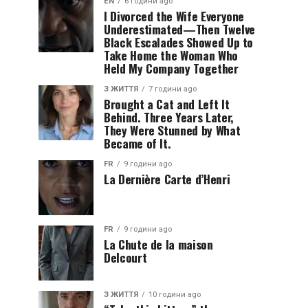
EN
6 години ago
I Divorced the Wife Everyone
Underestimated—Then Twelve
Black Escalades Showed Up to
Take Home the Woman Who
Held My Company Together
З ЖИТТЯ
7 години ago
Brought a Cat and Left It
Behind. Three Years Later,
They Were Stunned by What
Became of It.
FR
9 години ago
La Dernière Carte d’Henri
FR
9 години ago
La Chute de la maison
Delcourt
З ЖИТТЯ
10 години ago