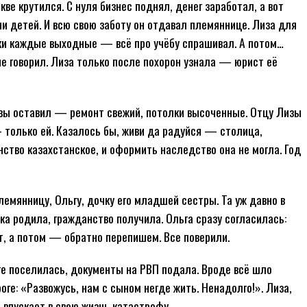
кве крутился. С нуля бизнес поднял, денег заработал, а вот
и детей. И всю свою заботу он отдавал племяннице. Лиза для
онки каждые выходные — всё про учёбу спрашивал. А потом…
 не говорил. Лиза только после похорон узнала — юрист её
квы оставил — ремонт свежий, потолки высоченные. Отцу Лизы
— только ей. Казалось бы, живи да радуйся — столица,
нство казахстанское, и оформить наследство она не могла. Год
мянницу, Ольгу, дочку его младшей сестры. Та уж давно в
ка родила, гражданство получила. Ольга сразу согласилась:
ит, а потом — обратно перепишем. Все поверили.
аге поселилась, документы на РВП подала. Вроде всё шло
оге: «Развожусь, нам с сыном негде жить. Ненадолго!». Лиза,
о впускает в свою жизнь катастрофу.