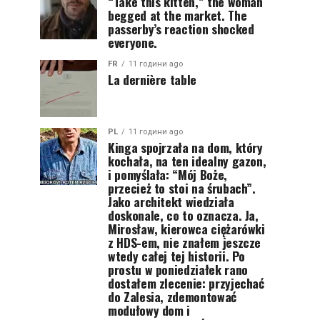
“Take this kitten,” the woman
begged at the market. The
passerby’s reaction shocked
everyone.
FR
11 години ago
La dernière table
PL
11 години ago
Kinga spojrzała na dom, który
kochała, na ten idealny gazon,
i pomyślała: “Mój Boże,
przecież to stoi na śrubach”.
Jako architekt wiedziała
doskonale, co to oznacza. Ja,
Mirosław, kierowca ciężarówki
z HDS-em, nie znałem jeszcze
wtedy całej tej historii. Po
prostu w poniedziałek rano
dostałem zlecenie: przyjechać
do Zalesia, zdemontować
modułowy dom i