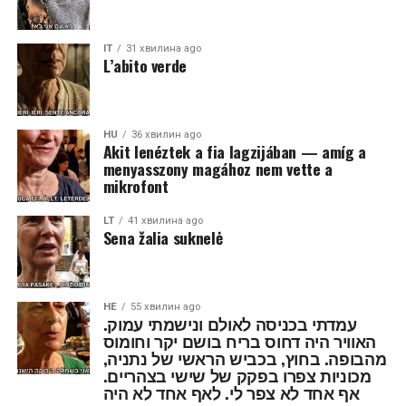
IT
31 хвилина ago
L’abito verde
HU
36 хвилин ago
Akit lenéztek a fia lagzijában — amíg a
menyasszony magához nem vette a
mikrofont
LT
41 хвилина ago
Sena žalia suknelė
HE
55 хвилин ago
עמדתי בכניסה לאולם ונישמתי עמוק.
האוויר היה דחוס בריח בושם יקר וחומוס
מהבופה. בחוץ, בכביש הראשי של נתניה,
מכוניות צפרו בפקק של שישי בצהריים.
אף אחד לא צפר לי. לאף אחד לא היה