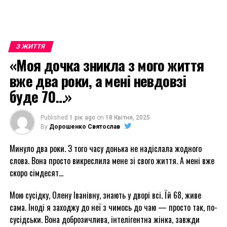
З ЖИТТЯ
«Моя дочка зникла з мого життя
вже два роки, а мені невдовзі
буде 70…»
Published
1 рік ago
on
18 Квітня, 2025
By
Дорошенко Святослав
Минуло два роки. З того часу донька не надіслала жодного
слова. Вона просто викреслила мене зі свого життя. А мені вже
скоро сімдесят…
Мою сусідку, Олену Іванівну, знають у дворі всі. Їй 68, живе
сама. Іноді я заходжу до неї з чимось до чаю — просто так, по-
сусідськи. Вона доброзичлива, інтелігентна жінка, завжди