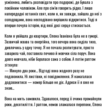
усміхнена, любить розповідати про подорожі, де бувала з
покійним чоловіком. Але про сім’ю говорить рідко. І лише
напередодні останніх свят, коли я, як завжди, зайшла до неї з
солодощами, вона несподівано вирішила відкритися. Тоді я
вперше почула історію, від якої досі серце стискається.
Коли я увійшла до квартири, Олена Іванівна була не в гуморі.
Зазвичай жвава та енергійна, того вечора вона сиділа тихо,
дивлячись у одну точку. Я не почала розпитувати, просто
заварила чай, поставила печиво й мовчки сіла поруч. Вона
довго мовчала, ніби боролася сама з собою. А потім раптом
зітхнула:
— Минуло два роки… Відтоді вона жодного разу не
подзвонила. Ні листівки, ні повідомлення. Я намагалася
додзвонитися — номер більше не діє. Адреси її я вже не
знаю…
Вона на мить замовкла. Здавалося, перед її очима промайнули
роки, десятиліття. І раптом, немов зламалася перепони, Олена