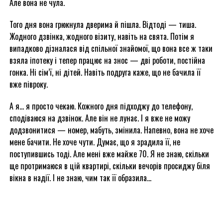
Але вона не чула.
Того дня вона грюкнула дверима й пішла. Відтоді — тиша.
Жодного дзвінка, жодного візиту, навіть на свята. Потім я
випадково дізналася від спільної знайомої, що вона все ж таки
взяла іпотеку і тепер працює на знос — дві роботи, постійна
гонка. Ні сім’ї, ні дітей. Навіть подруга каже, що не бачила її
вже півроку.
А я… я просто чекаю. Кожного дня підходжу до телефону,
сподіваюся на дзвінок. Але він не лунає. І я вже не можу
додзвонитися — номер, мабуть, змінила. Напевно, вона не хоче
мене бачити. Не хоче чути. Думає, що я зрадила її, не
поступившись тоді. Але мені вже майже 70. Я не знаю, скільки
ще протримаюся в цій квартирі, скільки вечорів просиджу біля
вікна в надії. І не знаю, чим так її образила…