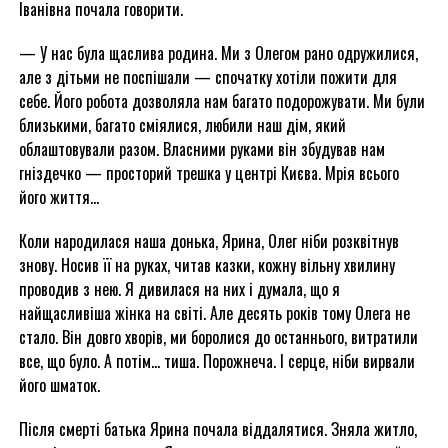
Іванівна почала говорити.
— У нас була щаслива родина. Ми з Олегом рано одружилися,
але з дітьми не поспішали — спочатку хотіли пожити для
себе. Його робота дозволяла нам багато подорожувати. Ми були
близькими, багато сміялися, любили наш дім, який
облаштовували разом. Власними руками він збудував нам
гніздечко — просторий трешка у центрі Києва. Мрія всього
його життя…
Коли народилася наша донька, Ярина, Олег ніби розквітнув
знову. Носив її на руках, читав казки, кожну вільну хвилину
проводив з нею. Я дивилася на них і думала, що я
найщасливіша жінка на світі. Але десять років тому Олега не
стало. Він довго хворів, ми боролися до останнього, витратили
все, що було. А потім… тиша. Порожнеча. І серце, ніби вирвали
його шматок.
Після смерті батька Ярина почала віддалятися. Зняла житло,