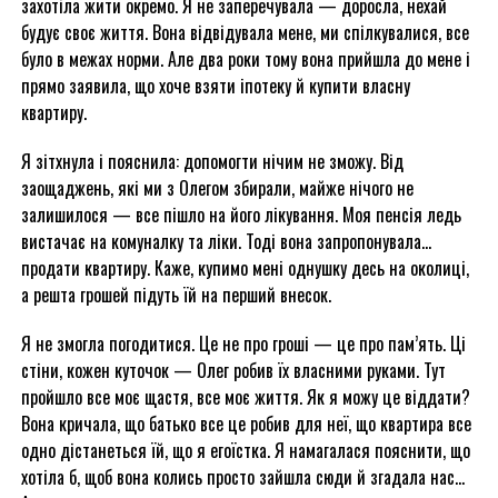
захотіла жити окремо. Я не заперечувала — доросла, нехай
будує своє життя. Вона відвідувала мене, ми спілкувалися, все
було в межах норми. Але два роки тому вона прийшла до мене і
прямо заявила, що хоче взяти іпотеку й купити власну
квартиру.
Я зітхнула і пояснила: допомогти нічим не зможу. Від
заощаджень, які ми з Олегом збирали, майже нічого не
залишилося — все пішло на його лікування. Моя пенсія ледь
вистачає на комуналку та ліки. Тоді вона запропонувала…
продати квартиру. Каже, купимо мені однушку десь на околиці,
а решта грошей підуть їй на перший внесок.
Я не змогла погодитися. Це не про гроші — це про пам’ять. Ці
стіни, кожен куточок — Олег робив їх власними руками. Тут
пройшло все моє щастя, все моє життя. Як я можу це віддати?
Вона кричала, що батько все це робив для неї, що квартира все
одно дістанеться їй, що я егоїстка. Я намагалася пояснити, що
хотіла б, щоб вона колись просто зайшла сюди й згадала нас…