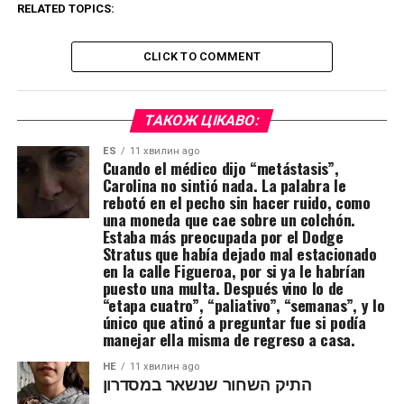
RELATED TOPICS:
CLICK TO COMMENT
ТАКОЖ ЦІКАВО:
ES
11 хвилин ago
Cuando el médico dijo “metástasis”,
Carolina no sintió nada. La palabra le
rebotó en el pecho sin hacer ruido, como
una moneda que cae sobre un colchón.
Estaba más preocupada por el Dodge
Stratus que había dejado mal estacionado
en la calle Figueroa, por si ya le habrían
puesto una multa. Después vino lo de
“etapa cuatro”, “paliativo”, “semanas”, y lo
único que atinó a preguntar fue si podía
manejar ella misma de regreso a casa.
HE
11 хвилин ago
התיק השחור שנשאר במסדרון