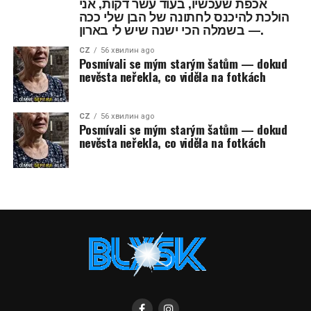
אכפת שעכשיו, בעוד עשר דקות, אני
הולכת להיכנס לחתונה של הבן שלי ככה
— בשמלה הכי ישנה שיש לי בארון.
CZ
56 хвилин ago
Posmívali se mým starým šatům — dokud
nevěsta neřekla, co viděla na fotkách
CZ
56 хвилин ago
Posmívali se mým starým šatům — dokud
nevěsta neřekla, co viděla na fotkách