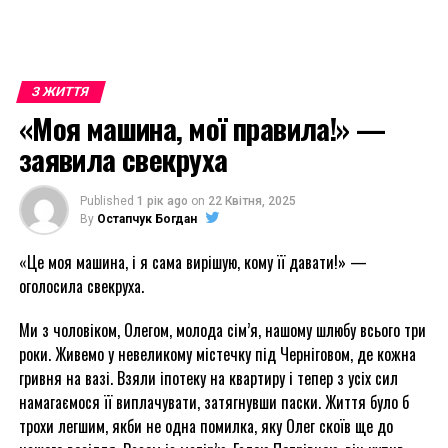
З ЖИТТЯ
«Моя машина, мої правила!» —
заявила свекруха
Published
1 рік ago
on
22 Квітня, 2025
By
Остапчук Богдан
«Це моя машина, і я сама вирішую, кому її давати!» —
оголосила свекруха.
Ми з чоловіком, Олегом, молода сім’я, нашому шлюбу всього три
роки. Живемо у невеликому містечку під Черніговом, де кожна
гривня на вазі. Взяли іпотеку на квартиру і тепер з усіх сил
намагаємося її виплачувати, затягнувши паски. Життя було б
трохи легшим, якби не одна помилка, яку Олег скоїв ще до