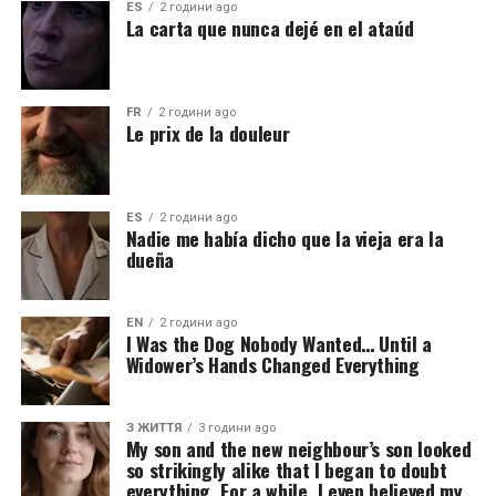
ES
2 години ago
La carta que nunca dejé en el ataúd
FR
2 години ago
Le prix de la douleur
ES
2 години ago
Nadie me había dicho que la vieja era la
dueña
EN
2 години ago
I Was the Dog Nobody Wanted… Until a
Widower’s Hands Changed Everything
З ЖИТТЯ
3 години ago
My son and the new neighbour’s son looked
so strikingly alike that I began to doubt
everything. For a while, I even believed my