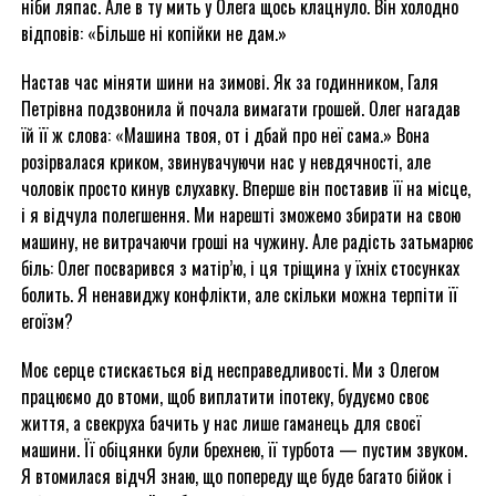
ніби ляпас. Але в ту мить у Олега щось клацнуло. Він холодно
відповів: «Більше ні копійки не дам.»
Настав час міняти шини на зимові. Як за годинником, Галя
Петрівна подзвонила й почала вимагати грошей. Олег нагадав
їй її ж слова: «Машина твоя, от і дбай про неї сама.» Вона
розірвалася криком, звинувачуючи нас у невдячності, але
чоловік просто кинув слухавку. Вперше він поставив її на місце,
і я відчула полегшення. Ми нарешті зможемо збирати на свою
машину, не витрачаючи гроші на чужину. Але радість затьмарює
біль: Олег посварився з матір’ю, і ця тріщина у їхніх стосунках
болить. Я ненавиджу конфлікти, але скільки можна терпіти її
егоїзм?
Моє серце стискається від несправедливості. Ми з Олегом
працюємо до втоми, щоб виплатити іпотеку, будуємо своє
життя, а свекруха бачить у нас лише гаманець для своєї
машини. Її обіцянки були брехнею, її турбота — пустим звуком.
Я втомилася відчЯ знаю, що попереду ще буде багато бійок і