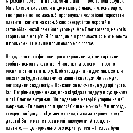
Страховка, ремонт підвіски, заміна шин — все за наш рахунок.
Ми з Олегом вже вклали в цю машину більше, ніж вона варта,
але прав на неї не маємо. Я пропонувала чоловікові перестати
платити і копити на свою. Якщо свекрусі так дорогий її
автомобіль, нехай сама його утримує! Але Олег вагався, не хотів
сваритися з матір’ю. Я бачила, як він розривається між мною та
її примхами, і це лише посилювало мою розпач.
Нещодавно наші фінанси трохи вирівнялися, і ми вирішили
зробити ремонт у квартирі. Нічого грандіозного — просто
оновити стіни та підлогу. Щоб заощадити на доставці, хотіли
поїхати за будматеріалами на машині свекрухи. Як завжди,
попередили заздалегідь. Приїхали за ключами, а у дворі пусто.
Галі Петрівни вдома немає, вона відвідала подругу в сусідньому
місті. Олег не витримав. Він подзвонив матері й уперше на неї
накричав: «Ти знову нас підвела! Скільки можна?» У відповідь
свекруха вибухнула: «Це моя машина, і я сама вирішую, кому її
давати! Ви не маєте права мені наказувати! А те, що ви
платите, — це нормально, раз користуєтеся!» Її слова були,