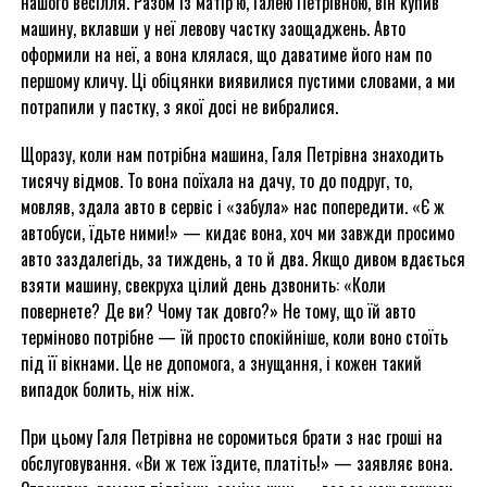
нашого весілля. Разом із матір’ю, Галею Петрівною, він купив
машину, вклавши у неї левову частку заощаджень. Авто
оформили на неї, а вона клялася, що даватиме його нам по
першому кличу. Ці обіцянки виявилися пустими словами, а ми
потрапили у пастку, з якої досі не вибралися.
Щоразу, коли нам потрібна машина, Галя Петрівна знаходить
тисячу відмов. То вона поїхала на дачу, то до подруг, то,
мовляв, здала авто в сервіс і «забула» нас попередити. «Є ж
автобуси, їдьте ними!» — кидає вона, хоч ми завжди просимо
авто заздалегідь, за тиждень, а то й два. Якщо дивом вдається
взяти машину, свекруха цілий день дзвонить: «Коли
повернете? Де ви? Чому так довго?» Не тому, що їй авто
терміново потрібне — їй просто спокійніше, коли воно стоїть
під її вікнами. Це не допомога, а знущання, і кожен такий
випадок болить, ніж ніж.
При цьому Галя Петрівна не соромиться брати з нас гроші на
обслуговування. «Ви ж теж їздите, платіть!» — заявляє вона.