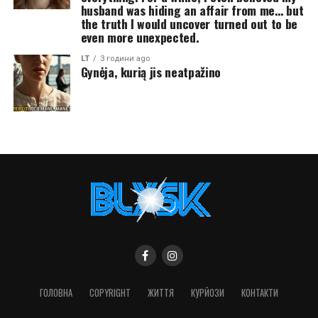
husband was hiding an affair from me… but
the truth I would uncover turned out to be
even more unexpected.
LT
3 години ago
Gynėja, kurią jis neatpažino
ГОЛОВНА
COPYRIGHT
ЖИТТЯ
КУРЙОЗИ
КОНТАКТИ