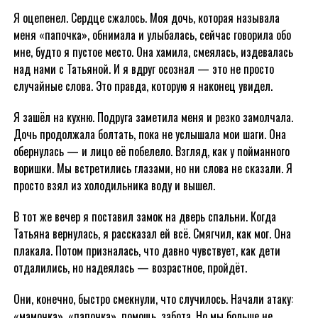
Я оцепенел. Сердце сжалось. Моя дочь, которая называла
меня «папочка», обнимала и улыбалась, сейчас говорила обо
мне, будто я пустое место. Она хамила, смеялась, издевалась
над нами с Татьяной. И я вдруг осознал — это не просто
случайные слова. Это правда, которую я наконец увидел.
Я зашёл на кухню. Подруга заметила меня и резко замолчала.
Дочь продолжала болтать, пока не услышала мои шаги. Она
обернулась — и лицо её побелело. Взгляд, как у пойманного
воришки. Мы встретились глазами, но ни слова не сказали. Я
просто взял из холодильника воду и вышел.
В тот же вечер я поставил замок на дверь спальни. Когда
Татьяна вернулась, я рассказал ей всё. Смягчил, как мог. Она
плакала. Потом призналась, что давно чувствует, как дети
отдалились, но надеялась — возрастное, пройдёт.
Они, конечно, быстро смекнули, что случилось. Начали атаку:
«мамочка», «папочка», помощь, забота. Но мы больше не