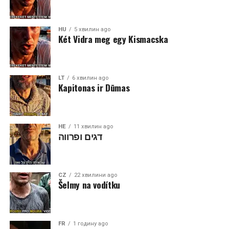
HU
5 хвилин ago
Két Vidra meg egy Kismacska
LT
6 хвилин ago
Kapitonas ir Dūmas
HE
11 хвилин ago
דגים ופרווה
CZ
22 хвилини ago
Šelmy na vodítku
FR
1 годину ago