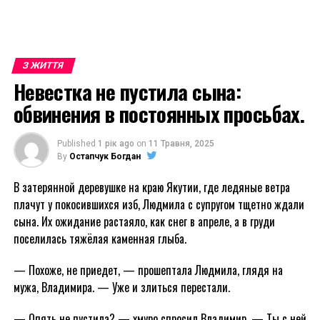
З ЖИТТЯ
Невестка не пустила сына:
обвинения в постоянных просьбах.
Published
1 рік ago
on
11 Травня, 2025
By
Остапчук Богдан
В затерянной деревушке на краю Якутии, где ледяные ветра
плачут у покосившихся изб, Людмила с супругом тщетно ждали
сына. Их ожидание растаяло, как снег в апреле, а в груди
поселилась тяжёлая каменная глыба.
— Похоже, не приедет, — прошептала Людмила, глядя на
мужа, Владимира. — Уже и злиться перестали.
— Опять не пустила? — хмуро спросил Владимир. — Ты с ней