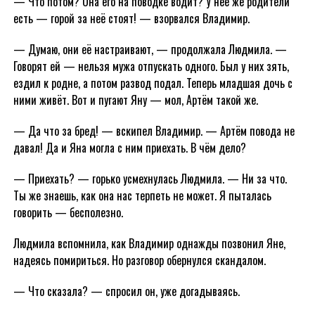
— Что потом? Она его на поводке водит? У неё же родители
есть — горой за неё стоят! — взорвался Владимир.
— Думаю, они её настраивают, — продолжала Людмила. —
Говорят ей — нельзя мужа отпускать одного. Был у них зять,
ездил к родне, а потом развод подал. Теперь младшая дочь с
ними живёт. Вот и пугают Яну — мол, Артём такой же.
— Да что за бред! — вскипел Владимир. — Артём повода не
давал! Да и Яна могла с ним приехать. В чём дело?
— Приехать? — горько усмехнулась Людмила. — Ни за что.
Ты же знаешь, как она нас терпеть не может. Я пыталась
говорить — бесполезно.
Людмила вспомнила, как Владимир однажды позвонил Яне,
надеясь помириться. Но разговор обернулся скандалом.
— Что сказала? — спросил он, уже догадываясь.