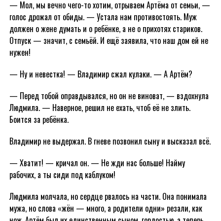
— Мол, мы вечно чего-то хотим, отрываем Артёма от семьи, —
голос дрожал от обиды. — Устала нам противостоять. Муж
должен о жене думать и о ребёнке, а не о прихотях стариков.
Отпуск — значит, с семьёй. И ещё заявила, что наш дом ей не
нужен!
— Ну и невестка! — Владимир сжал кулаки. — А Артём?
— Перед тобой оправдывался, но он не виноват, — вздохнула
Людмила. — Наверное, решил не ехать, чтоб её не злить.
Боится за ребёнка.
Владимир не выдержал. В гневе позвонил сыну и высказал всё.
— Хватит! — кричал он. — Не жди нас больше! Найму
рабочих, а ты сиди под каблуком!
Людмила молчала, но сердце рвалось на части. Она понимала
мужа, но слова «жён — много, а родители одни» резали, как
нож. Артём был их единственным сыном, гордостью, а теперь