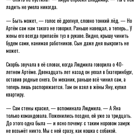
ладить не умела никогда.
— Быть может, — голос её дрогнул, словно тонкий лёд. — Но
Артём сам нам такого не говорил. Раньше навещал, а теперь… У
жены его всегда припасён туз в рукаве. Видно, крышу чинить
будем сами, нанимая работников. Сын даже дня выкроить не
может.
Скорбь звучала в её словах, когда Людмила говорила о 40-
летнем Артёме. Двенадцать лет назад он уехал в Екатеринбург,
оставив родные снега. Он механик, раньше всё чинил сам, а
теперь лишь распоряжается. Там он взял в жёны Яну, купил
квартиру.
— Сам стены красил, — вспоминала Людмила. — А Яна
только командовала. Поженились поздно, ей уже за тридцать.
До этого одна была — и ясно почему: с таким норовом замуж
не возьмёт никто. Мы с ней сразу, как кошка с собакой.