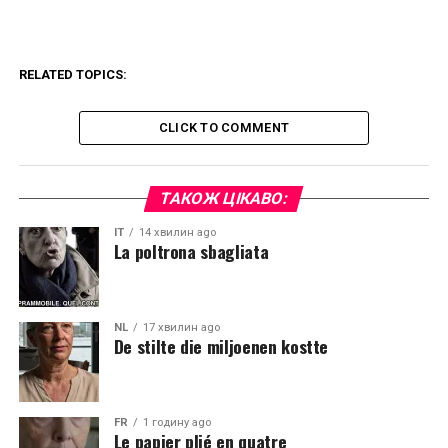
RELATED TOPICS:
CLICK TO COMMENT
ТАКОЖ ЦІКАВО:
IT
14 хвилин ago
La poltrona sbagliata
NL
17 хвилин ago
De stilte die miljoenen kostte
FR
1 годину ago
Le papier plié en quatre