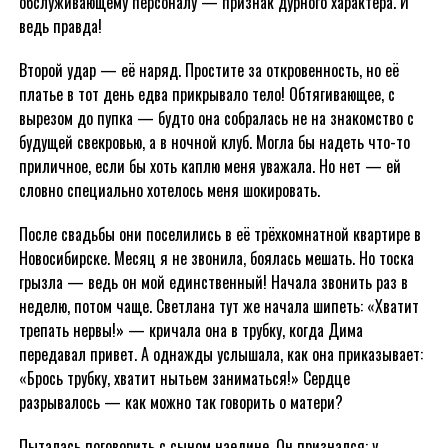
обслуживающему персоналу — признак дурного характера. И
ведь правда!
Второй удар — её наряд. Простите за откровенность, но её
платье в тот день едва прикрывало тело! Обтягивающее, с
вырезом до пупка — будто она собралась не на знакомство с
будущей свекровью, а в ночной клуб. Могла бы надеть что-то
приличное, если бы хоть каплю меня уважала. Но нет — ей
словно специально хотелось меня шокировать.
После свадьбы они поселились в её трёхкомнатной квартире в
Новосибирске. Месяц я не звонила, боялась мешать. Но тоска
грызла — ведь он мой единственный! Начала звонить раз в
неделю, потом чаще. Светлана тут же начала шипеть: «Хватит
трепать нервы!» — кричала она в трубку, когда Дима
передавал привет. А однажды услышала, как она приказывает:
«Брось трубку, хватит нытьем заниматься!» Сердце
разрывалось — как можно так говорить о матери?
Пыталась поговорить с сыном наедине. Он признался: у