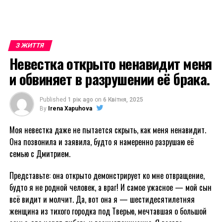
З ЖИТТЯ
Невестка открыто ненавидит меня
и обвиняет в разрушении её брака.
Published
1 рік ago
on
6 Квітня, 2025
By
Irena Xapuhova
Моя невестка даже не пытается скрыть, как меня ненавидит.
Она позвонила и заявила, будто я намеренно разрушаю её
семью с Дмитрием.
Представьте: она открыто демонстрирует ко мне отвращение,
будто я не родной человек, а враг! И самое ужасное — мой сын
всё видит и молчит. Да, вот она я — шестидесятилетняя
женщина из тихого городка под Тверью, мечтавшая о большой