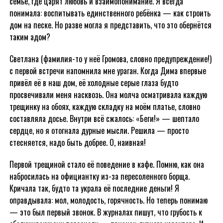
семье, где царят любовь и взаимопонимание. Я всегда
понимала: воспитывать единственного ребёнка — как строить
дом на песке. Но разве могла я представить, что это обернётся
таким адом?
Светлана (фамилия-то у неё Громова, словно предупреждение!)
с первой встречи напомнила мне ураган. Когда Дима впервые
привёл её в наш дом, её холодные серые глаза будто
просвечивали меня насквозь. Она молча осматривала каждую
трещинку на обоях, каждую складку на моём платье, словно
составляла досье. Внутри всё сжалось: «Беги!» — шептало
сердце, но я отогнала дурные мысли. Решила — просто
стесняется, надо быть добрее. О, наивная!
Первой трещиной стало её поведение в кафе. Помню, как она
набросилась на официантку из-за пересоленного борща.
Кричала так, будто та украла её последние деньги! Я
оправдывала: мол, молодость, горячность. Но теперь понимаю
— это был первый звонок. В журналах пишут, что грубость к