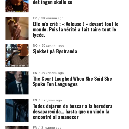
det ingen skulle se
FR
30 хвилин ago
Elle m’a crié : « Voleuse ! » devant tout le
monde. Puis la vérité a fait taire tout le
lycée.
NO
30 хвилин ago
Sjokket på Bystranda
EN
49 хвилин ago
The Court Laughed When She Said She
Spoke Ten Languages
ES
3 години ago
Todos dejaron de buscar a la heredera
desaparecida… hasta que un viudo la
encontró al amanecer
FR
3 години ago