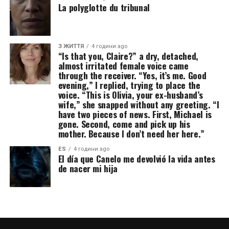
La polyglotte du tribunal
З ЖИТТЯ
4 години ago
“Is that you, Claire?” a dry, detached,
almost irritated female voice came
through the receiver. “Yes, it’s me. Good
evening,” I replied, trying to place the
voice. “This is Olivia, your ex-husband’s
wife,” she snapped without any greeting. “I
have two pieces of news. First, Michael is
gone. Second, come and pick up his
mother. Because I don’t need her here.”
ES
4 години ago
El día que Canelo me devolvió la vida antes
de nacer mi hija