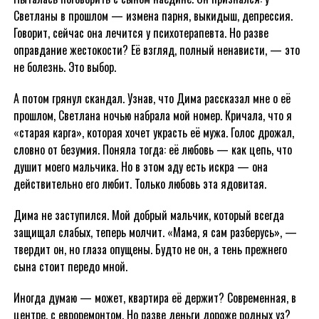
Светланы в прошлом — измена парня, выкидыш, депрессия.
Говорит, сейчас она лечится у психотерапевта. Но разве
оправдание жестокости? Её взгляд, полный ненависти, — это
не болезнь. Это выбор.
А потом грянул скандал. Узнав, что Дима рассказал мне о её
прошлом, Светлана ночью набрала мой номер. Кричала, что я
«старая карга», которая хочет украсть её мужа. Голос дрожал,
словно от безумия. Поняла тогда: её любовь — как цепь, что
душит моего мальчика. Но в этом аду есть искра — она
действительно его любит. Только любовь эта ядовитая.
Дима не заступился. Мой добрый мальчик, который всегда
защищал слабых, теперь молчит. «Мама, я сам разберусь», —
твердит он, но глаза опущены. Будто не он, а тень прежнего
сына стоит передо мной.
Иногда думаю — может, квартира её держит? Современная, в
центре, с евроремонтом. Но разве деньги дороже родных уз?