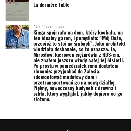
La dernière table
PL
14 години ago
Kinga spojrzała na dom, który kochała, na
ten idealny gazon, i pomyślała: “Mój Boże,
przecież to stoi na śrubach”. Jako architekt
wiedziała doskonale, co to oznacza. Ja,
Mirosław, kierowca ciężarówki z HDS-em,
nie znałem jeszcze wtedy całej tej historii.
Po prostu w poniedziałek rano dostałem
zlecenie: przyjechać do Zalesia,
zdemontować modułowy dom i
przetransportować go na nową działkę.
Piękny, nowoczesny budynek z drewna i
szkła, który wyglądał, jakby dopiero co go
złożono.