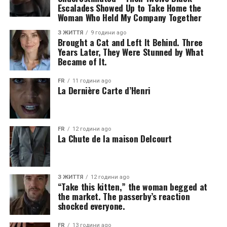
Escalades Showed Up to Take Home the
Woman Who Held My Company Together
З ЖИТТЯ
9 години ago
Brought a Cat and Left It Behind. Three
Years Later, They Were Stunned by What
Became of It.
FR
11 години ago
La Dernière Carte d’Henri
FR
12 години ago
La Chute de la maison Delcourt
З ЖИТТЯ
12 години ago
“Take this kitten,” the woman begged at
the market. The passerby’s reaction
shocked everyone.
FR
13 години ago