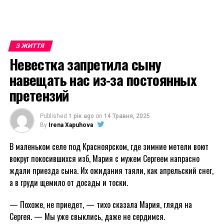
З ЖИТТЯ
Невестка запретила сыну
навещать нас из-за постоянных
претензий
Published
1 рік ago
on
14 Травня, 2025
By
Irena Xapuhova
В маленьком селе под Красноярском, где зимние метели воют
вокруг покосившихся изб, Мария с мужем Сергеем напрасно
ждали приезда сына. Их ожидания таяли, как апрельский снег,
а в груди щемило от досады и тоски.
— Похоже, не приедет, — тихо сказала Мария, глядя на
Сергея. — Мы уже свыклись, даже не сердимся.