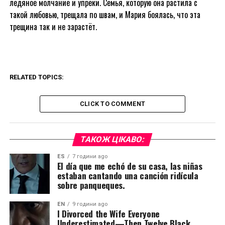
ледяное молчание и упрёки. Семья, которую она растила с
такой любовью, трещала по швам, и Мария боялась, что эта
трещина так и не зарастёт.
RELATED TOPICS:
CLICK TO COMMENT
ТАКОЖ ЦІКАВО:
ES
7 години ago
El día que me echó de su casa, las niñas
estaban cantando una canción ridícula
sobre panqueques.
EN
9 години ago
I Divorced the Wife Everyone
Underestimated—Then Twelve Black