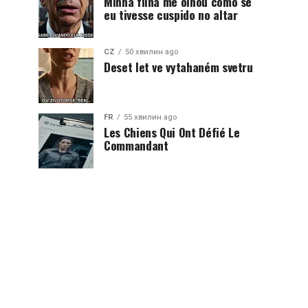
Minha filha me olhou como se
eu tivesse cuspido no altar
CZ
50 хвилин ago
Deset let ve vytahaném svetru
FR
55 хвилин ago
Les Chiens Qui Ont Défié Le
Commandant