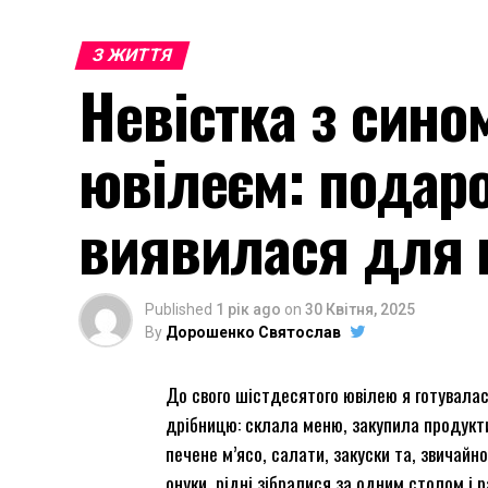
З ЖИТТЯ
Невістка з сино
ювілеєм: подар
виявилася для 
Published
1 рік ago
on
30 Квітня, 2025
By
Дорошенко Святослав
До свого шістдесятого ювілею я готувала
дрібницю: склала меню, закупила продукти
печене м’ясо, салати, закуски та, звичайн
онуки, рідні зібралися за одним столом і 