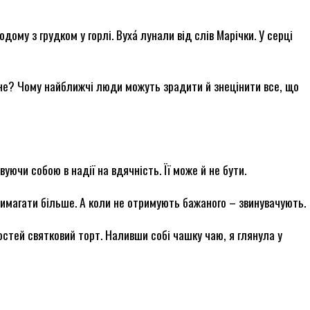
дому з грудком у горлі. Вуха́ лунали від слів Марічки. У серці
е? Чому найближчі люди можуть зрадити й знецінити все, що
ючи собою в надії на вдячність. Її може й не бути.
имагати більше. А коли не отримують бажаного – звинувачують.
гостей святковий торт. Наливши собі чашку чаю, я глянула у