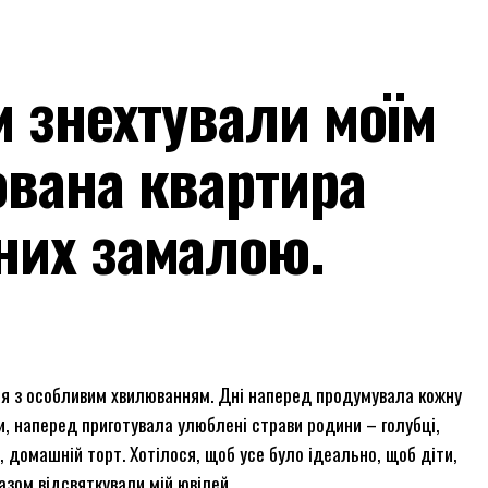
м знехтували моїм
ована квартира
них замалою.
ся з особливим хвилюванням. Дні наперед продумувала кожну
, наперед приготувала улюблені страви родини – голубці,
о, домашній торт. Хотілося, щоб усе було ідеально, щоб діти,
разом відсвяткували мій ювілей.