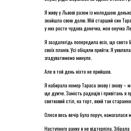
Я живу у Львові разом із молодшою донько
знайшла свою долю. Мій старший син Тарас
у них росте чудова донечка, моя онучка Ле
Я заздалегідь попередила всіх, що свято б
своїх планів. Усі обіцяли прийти. Я уявля
згадуватимемо минуле.
Але в той день ніхто не прийшов.
Я набирала номер Тараса знову і знову –
ще дужче. Замість радощів і привітань я п
святковий стіл, на торт, який так старан
Олеся весь вечір була поруч, намагалася 
Наступного ранку я не відтерпіла. Зібрала