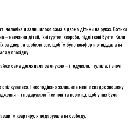
ті чоловіка я залишилася сама з двома дітьми на руках. Батьки
а – навчання дітей, їхні гуртки, хвороби, підліткові бунти. Коли
 їх за двері, а зробила все, щоб їм було комфортно: віддала їм
ася у прохідну.
айже сама доглядала за онукою – і годувала, і гуляла, і вночі
е спілкувалася. І несподівано залишила мені в спадок зношену
дження – і подарувала її синові та невістці, щоб у них була
авши їм квартиру, я подарувала їм свободу.