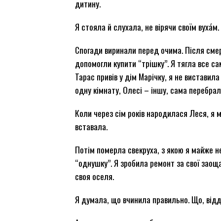
дитину.
Я стояла й слухала, не вірячи своїм вуха́м.
Спогади виринали перед очима. Після смер
допомогли купити “трішку”. Я тягла все сам
Тарас привів у дім Марічку, я не виставила
одну кімнату, Олесі – іншу, сама перебрал
Коли через сім років народилася Леся, я м
вставала.
Потім померла свекруха, з якою я майже н
“однушку”. Я зробила ремонт за свої заоща
своя оселя.
Я думала, що вчинила правильно. Що, відд