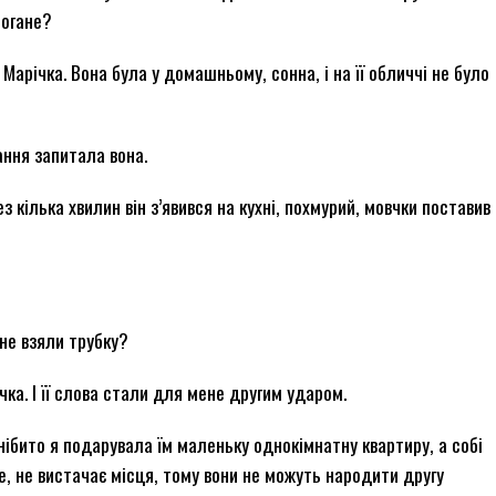
погане?
Марічка. Вона була у домашньому, сонна, і на її обличчі не було
ання запитала вона.
 кілька хвилин він з’явився на кухні, похмурий, мовчки поставив
не взяли трубку?
чка. І її слова стали для мене другим ударом.
 нібито я подарувала їм маленьку однокімнатну квартиру, а собі
е, не вистачає місця, тому вони не можуть народити другу