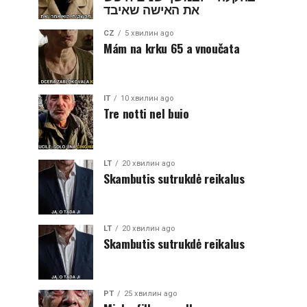
את האישה שאיבד
CZ
5 хвилин ago
Mám na krku 65 a vnoučata
IT
10 хвилин ago
Tre notti nel buio
LT
20 хвилин ago
Skambutis sutrukdė reikalus
LT
20 хвилин ago
Skambutis sutrukdė reikalus
PT
25 хвилин ago