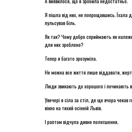
А виявилося, що я зробила недостатньо.
Я пішла від них, не попрощавшись. Їхала до
пульсував біль.
Як так? Чому добро сприймають як належн
для них зроблено?
Тепер я багато зрозуміла.
Не можна все життя лише віддавати, жертву
Люди звикають до хорошого і починають в
Увечері я сіла за стіл, де ще вчора чекав 
вікно на тихий осінній Львів.
І раптом відчула дивне полегшення.