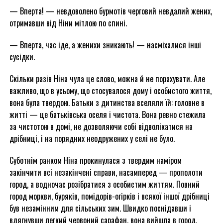
— Вперта! — невдоволено бурмотів черговий невдалий жених,
отримавши від Ніни мітлою по спині.
— Вперта, час іде, а женихи зникають! — насміхалися інші
сусідки.
Скільки разів Ніна чула це слово, можна й не порахувати. Але
важливо, що в усьому, що стосувалося дому і особистого життя,
вона була твердою. Батьки з дитинства вселяли їй: головне в
житті — це батьківська оселя і чистота. Вона ревно стежила
за чистотою в домі, не дозволяючи собі відволікатися на
дрібниці, і на порядних неодружених у селі не було.
Суботнім ранком Ніна прокинулася з твердим наміром
закінчити всі незакінчені справи, насамперед — прополоти
город, а водночас розібратися з особистим життям. Повний
город моркви, буряків, помідорів-огірків і всякої іншої дрібниці
був незамінним для сільських зим. Швидко поснідавши і
вдягнувши легкий червоний сарафан, вона вийшла в город,