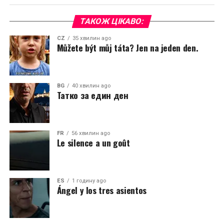
ТАКОЖ ЦІКАВО:
CZ
35 хвилин ago
Můžete být můj táta? Jen na jeden den.
BG
40 хвилин ago
Татко за един ден
FR
56 хвилин ago
Le silence a un goût
ES
1 годину ago
Ángel y los tres asientos