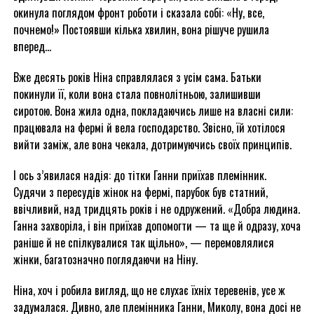
окинула поглядом фронт роботи і сказала собі: «Ну, все,
почнемо!» Постоявши кілька хвилин, вона рішуче рушила
вперед…
Вже десять років Ніна справлялася з усім сама. Батьки
покинули її, коли вона стала повнолітньою, залишивши
сиротою. Вона жила одна, покладаючись лише на власні сили:
працювала на фермі й вела господарство. Звісно, їй хотілося
вийти заміж, але вона чекала, дотримуючись своїх принципів.
І ось з’явилася надія: до тітки Ганни приїхав племінник.
Судячи з пересудів жінок на фермі, парубок був статний,
ввічливий, над тридцять років і не одружений. «Добра людина.
Ганна захворіла, і він приїхав допомогти — та ще й одразу, хоча
раніше й не спілкувалися так щільно», — перемовлялися
жінки, багатозначно поглядаючи на Ніну.
Ніна, хоч і робила вигляд, що не слухає їхніх теревенів, усе ж
задумалася. Дивно, але племінника Ганни, Миколу, вона досі не