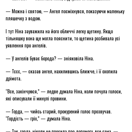
— Можна і святою, — Ангел посміхнувся, показуючи маленьку
пляшечку з водою.
І тут Ніна зауважила на його обличчі легку щетину. Якщо
тільняшку вона ще могла пояснити, то щетина розбивала усі
уявлення про ангелів.
— У ангелів буває борода? — зніяковіла Ніна.
— Тссс, — сказав ангел, нахилившись ближче, і її охопила
дрімота.
“Все, закінчуюся,” — ледве думала Ніна, коли почула голоси,
які описували її минулі провини.
— Горда, — чийсь старий, прокурений голос прозвучав.
“Гордість — гріх,” — думала Ніна.
— Так, горда, ніколи не просила про допомогу, все сама, —