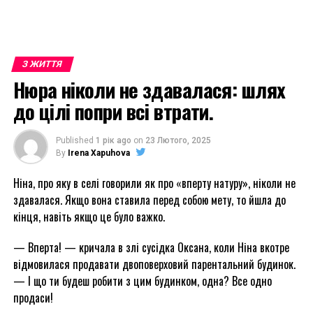
З ЖИТТЯ
Нюра ніколи не здавалася: шлях
до цілі попри всі втрати.
Published
1 рік ago
on
23 Лютого, 2025
By
Irena Xapuhova
Ніна, про яку в селі говорили як про «вперту натуру», ніколи не
здавалася. Якщо вона ставила перед собою мету, то йшла до
кінця, навіть якщо це було важко.
— Вперта! — кричала в злі сусідка Оксана, коли Ніна вкотре
відмовилася продавати двоповерховий парентальний будинок.
— І що ти будеш робити з цим будинком, одна? Все одно
продаси!