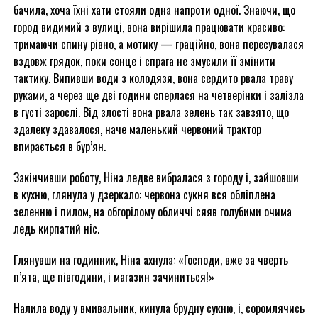
бачила, хоча їхні хати стояли одна напроти одної. Знаючи, що
город видимий з вулиці, вона вирішила працювати красиво:
тримаючи спину рівно, а мотику — граційно, вона пересувалася
вздовж грядок, поки сонце і спрага не змусили її змінити
тактику. Випивши води з колодязя, вона сердито рвала траву
руками, а через ще дві години сперлася на четверінки і залізла
в густі зарослі. Від злості вона рвала зелень так завзято, що
здалеку здавалося, наче маленький червоний трактор
впирається в бур’ян.
Закінчивши роботу, Ніна ледве вибралася з городу і, зайшовши
в кухню, глянула у дзеркало: червона сукня вся обліплена
зеленню і пилом, на обгорілому обличчі сяяв голубими очима
ледь кирпатий ніс.
Глянувши на годинник, Ніна ахнула: «Господи, вже за чверть
п’ята, ще півгодини, і магазин зачиниться!»
Налила воду у вмивальник, кинула брудну сукню, і, соромлячись