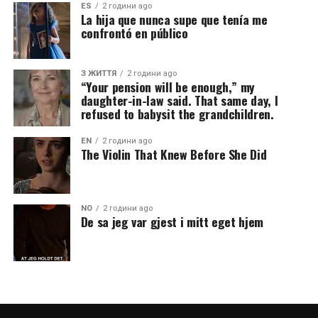
ES
2 години ago
La hija que nunca supe que tenía me
confrontó en público
З ЖИТТЯ
2 години ago
“Your pension will be enough,” my
daughter-in-law said. That same day, I
refused to babysit the grandchildren.
EN
2 години ago
The Violin That Knew Before She Did
NO
2 години ago
De sa jeg var gjest i mitt eget hjem