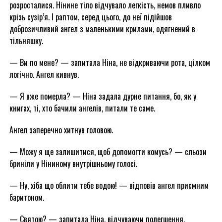
розросталися. Нінине тіло відчувало легкість, немов пливло
крізь сузір’я. І раптом, серед цього, до неї підійшов
доброзичливий ангел з маленькими крилами, одягнений в
тільняшку.
— Ви по мене? — запитала Ніна, не відкриваючи рота, цілком
логічно. Ангел кивнув.
— Я вже померла? — Ніна задала дурне питання, бо, як у
книгах, ті, хто бачили ангелів, питали те саме.
Ангел заперечно хитнув головою.
— Можу я ще залишитися, щоб допомогти комусь? — сльози
бриніли у Ніниному внутрішньому голосі.
— Ну, хіба що облити тебе водою! — відповів ангел приємним
баритоном.
— Святою? — запитала Ніна, відчуваючи полегшення.