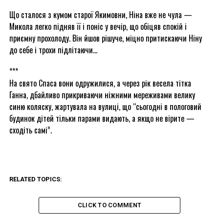
Що сталося з кумом старої Якимовни, Ніна вже не чула —
Микола легко підняв її і поніс у вечір, що обіцяв спокій і
приємну прохолоду. Він йшов рішуче, міцно притискаючи Ніну
до себе і трохи підлітаючи…
***
На свято Спаса вони одружилися, а через рік весела тітка
Ганна, дбайливо прикриваючи ніжними мереживами велику
синю коляску, жартувала на вулиці, що “сьогодні в пологовий
будинок дітей тільки парами видають, а якщо не вірите —
сходіть самі”.
RELATED TOPICS:
CLICK TO COMMENT