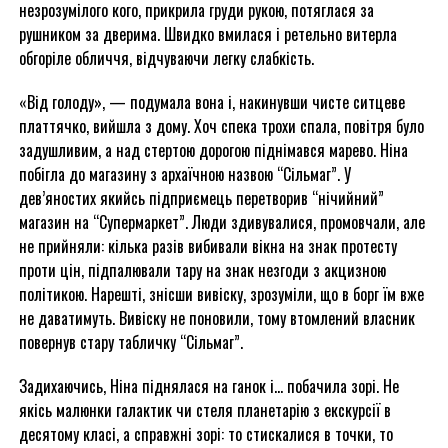
незрозумілого кого, прикрила груди рукою, потяглася за
рушником за дверима. Швидко вмилася і ретельно витерла
обгоріле обличчя, відчуваючи легку слабкість.
«Від голоду», — подумала вона і, накинувши чисте ситцеве
платтячко, вийшла з дому. Хоч спека трохи спала, повітря було
задушливим, а над стертою дорогою піднімався марево. Ніна
побігла до магазину з архаїчною назвою “Сільмаг”. У
дев’яностих якийсь підприємець перетворив “нічийний”
магазин на “Супермаркет”. Люди здивувалися, промовчали, але
не прийняли: кілька разів вибивали вікна на знак протесту
проти цін, підпалювали тару на знак незгоди з акцизною
політикою. Нарешті, знісши вивіску, зрозуміли, що в борг їм вже
не даватимуть. Вивіску не поновили, тому втомлений власник
повернув стару табличку “Сільмаг”.
Задихаючись, Ніна піднялася на ганок і… побачила зорі. Не
якісь малюнки галактик чи стеля планетарію з екскурсії в
десятому класі, а справжні зорі: то стискалися в точки, то