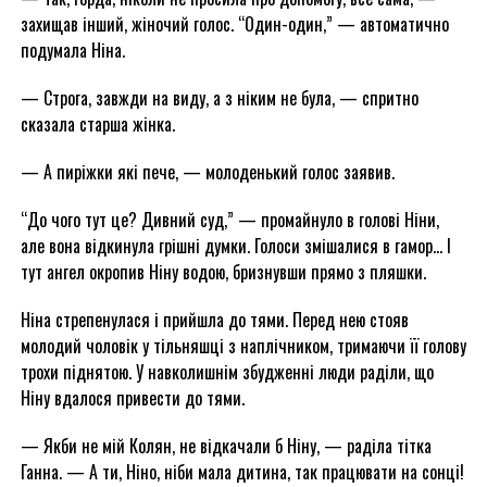
захищав інший, жіночий голос. “Один-один,” — автоматично
подумала Ніна.
— Строга, завжди на виду, а з ніким не була, — спритно
сказала старша жінка.
— А пиріжки які пече, — молоденький голос заявив.
“До чого тут це? Дивний суд,” — промайнуло в голові Ніни,
але вона відкинула грішні думки. Голоси змішалися в гамор… І
тут ангел окропив Ніну водою, бризнувши прямо з пляшки.
Ніна стрепенулася і прийшла до тями. Перед нею стояв
молодий чоловік у тільняшці з наплічником, тримаючи її голову
трохи піднятою. У навколишнім збудженні люди раділи, що
Ніну вдалося привести до тями.
— Якби не мій Колян, не відкачали б Ніну, — раділа тітка
Ганна. — А ти, Ніно, ніби мала дитина, так працювати на сонці!