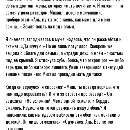
её сын достоин жены, которая «мать почитает». И затем — та
самая угроза разводом. Михаил, доселе молчавший,
пробормотал: «Ань, ну ты же знаешь, как мама для меня
важна…» Земля поплыла под ногами.
Я онемела, вглядываясь в мужа, надеясь, что он рассмеётся и
скажет: «Да шучу я!» Но он лишь потупился. Свекровь же
вещала о «благе для семьи», о «традициях», о моём «счастье»
под её крышей. Я стиснула зубы, боясь, что открою рот — либо
зарыдаю, либо наговорю лишнего. Ужин завершился в гнетущей
тишине, после чего Михаил проводил мать до такси.
Когда он вернулся, я спросила: «Миш, ты правда веришь, что
нам надо переезжать? И что за страсти про развод?» Он
вздохнул: «Не усложняй. Маме одной тяжело…» Сердце
сжалось. Неужели он готов разменять нашу любовь? Я
напомнила, как мы вдвоём выбирали эти обои, как мечтали о
детской. Он лишь отмахнулся: «Одумайся, Ань. Всё не так
страшно».