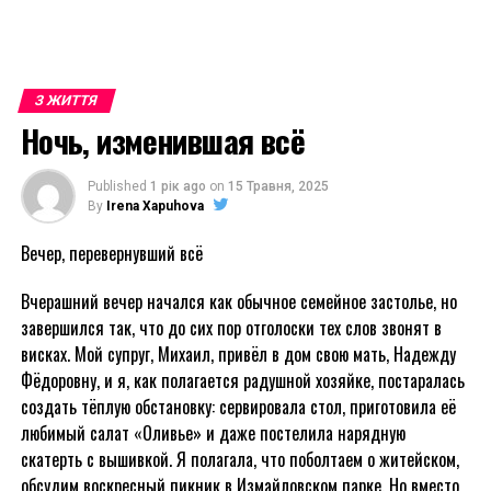
З ЖИТТЯ
Ночь, изменившая всё
Published
1 рік ago
on
15 Травня, 2025
By
Irena Xapuhova
Вечер, перевернувший всё
Вчерашний вечер начался как обычное семейное застолье, но
завершился так, что до сих пор отголоски тех слов звонят в
висках. Мой супруг, Михаил, привёл в дом свою мать, Надежду
Фёдоровну, и я, как полагается радушной хозяйке, постаралась
создать тёплую обстановку: сервировала стол, приготовила её
любимый салат «Оливье» и даже постелила нарядную
скатерть с вышивкой. Я полагала, что поболтаем о житейском,
обсудим воскресный пикник в Измайловском парке. Но вместо