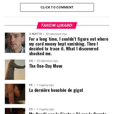
CLICK TO COMMENT
ТАКОЖ ЦІКАВО:
З ЖИТТЯ
23 хвилини ago
For a long time, I couldn’t figure out where
my card money kept vanishing. Then I
decided to trace it. What I discovered
shocked me.
EN
54 хвилини ago
The One-Day Move
FR
1 годину ago
La dernière bouchée de gigot
ES
1 годину ago