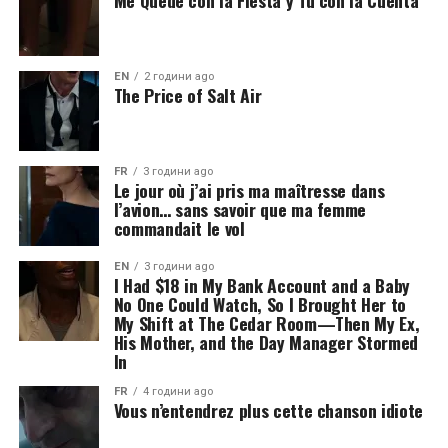
Me Quedé con la Fiesta y Tú con la Cuenta
EN
2 години ago
The Price of Salt Air
FR
3 години ago
Le jour où j’ai pris ma maîtresse dans
l’avion… sans savoir que ma femme
commandait le vol
EN
3 години ago
I Had $18 in My Bank Account and a Baby
No One Could Watch, So I Brought Her to
My Shift at The Cedar Room—Then My Ex,
His Mother, and the Day Manager Stormed
In
FR
4 години ago
Vous n’entendrez plus cette chanson idiote