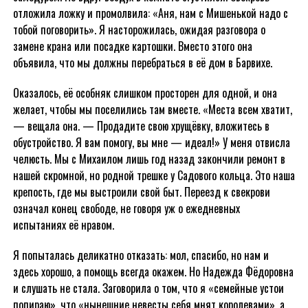
отложила ложку и промолвила: «Аня, нам с Мишенькой надо с
тобой поговорить». Я насторожилась, ожидая разговора о
замене крана или посадке картошки. Вместо этого она
объявила, что мы должны перебраться в её дом в Барвихе.
Оказалось, её особняк слишком просторен для одной, и она
желает, чтобы мы поселились там вместе. «Места всем хватит,
— вещала она. — Продадите свою хрущёвку, вложитесь в
обустройство. Я вам помогу, вы мне — идеал!» У меня отвисла
челюсть. Мы с Михаилом лишь год назад закончили ремонт в
нашей скромной, но родной трешке у Садового кольца. Это наша
крепость, где мы выстроили свой быт. Переезд к свекрови
означал конец свободе, не говоря уж о ежедневных
испытаниях её нравом.
Я попыталась деликатно отказать: мол, спасибо, но нам и
здесь хорошо, а помощь всегда окажем. Но Надежда Фёдоровна
и слушать не стала. Заговорила о том, что я «семейные устои
попираю», что «нынешние невесты себя мнят королевами», а