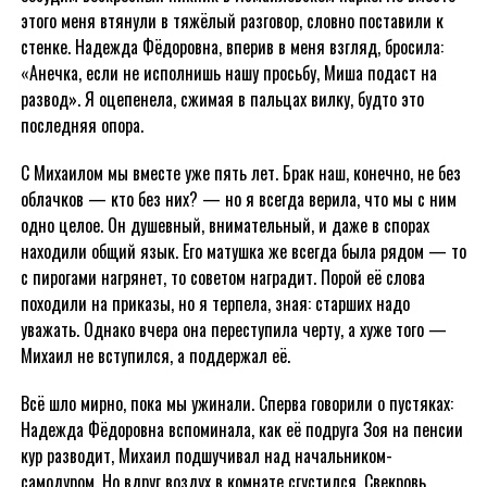
этого меня втянули в тяжёлый разговор, словно поставили к
стенке. Надежда Фёдоровна, вперив в меня взгляд, бросила:
«Анечка, если не исполнишь нашу просьбу, Миша подаст на
развод». Я оцепенела, сжимая в пальцах вилку, будто это
последняя опора.
С Михаилом мы вместе уже пять лет. Брак наш, конечно, не без
облачков — кто без них? — но я всегда верила, что мы с ним
одно целое. Он душевный, внимательный, и даже в спорах
находили общий язык. Его матушка же всегда была рядом — то
с пирогами нагрянет, то советом наградит. Порой её слова
походили на приказы, но я терпела, зная: старших надо
уважать. Однако вчера она переступила черту, а хуже того —
Михаил не вступился, а поддержал её.
Всё шло мирно, пока мы ужинали. Сперва говорили о пустяках:
Надежда Фёдоровна вспоминала, как её подруга Зоя на пенсии
кур разводит, Михаил подшучивал над начальником-
самодуром. Но вдруг воздух в комнате сгустился. Свекровь