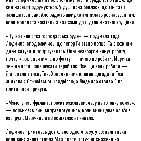
син нарешті одружується. У душі вона боялась, що він так і
залишиться сам. Але радість швидко змінилась розчаруванням,
коли молодята завітали з валізами до її двокімнатної хрущівки.
«Ну, хоч невістка господарська буде», — подумала тоді
Людмила, сподіваючись, що тепер їй стане легше. Та з кожним
днем ситуація погіршувалась. Олег незабаром кинув роботу,
почав «фрілансити», а по факту — нічого не робити. Марічка
теж не поспішала шукати заробіток. Все, що вони робили —
їли, спали і знову їли. Холодильник клацав щогодини, їжа
зникала з божевільної швидкістю, а Людмила стояла біля
плити, ніби прикута.
«Мамо, у нас фріланс, проєкт важливий, часу на готовку немає»,
— пояснював син, виправдовуючись, коли винищував олів’є з
каструлі. Марічка лише всміхалась і кивала.
Людмила трималась довго, але одного разу, у розпалі спеки,
коли вона знову стояла біля плити, готуючи смажене на