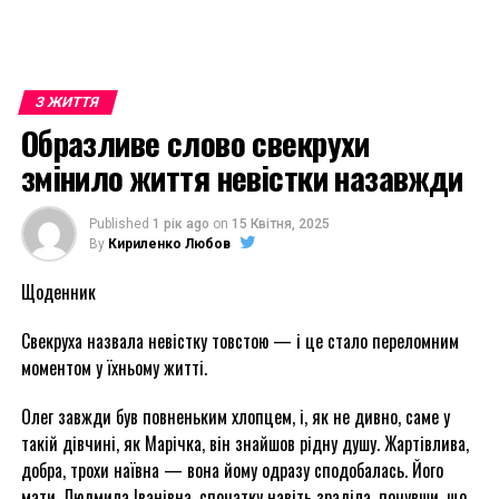
З ЖИТТЯ
Образливе слово свекрухи
змінило життя невістки назавжди
Published
1 рік ago
on
15 Квітня, 2025
By
Кириленко Любов
Щоденник
Свекруха назвала невістку товстою — і це стало переломним
моментом у їхньому житті.
Олег завжди був повненьким хлопцем, і, як не дивно, саме у
такій дівчині, як Марічка, він знайшов рідну душу. Жартівлива,
добра, трохи наївна — вона йому одразу сподобалась. Його
мати, Людмила Іванівна, спочатку навіть зраділа, почувши, що