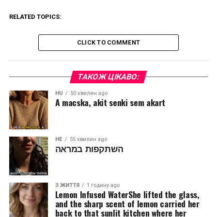
RELATED TOPICS:
CLICK TO COMMENT
ТАКОЖ ЦІКАВО:
HU
50 хвилин ago
A macska, akit senki sem akart
HE
55 хвилин ago
השתקפות במראה
З ЖИТТЯ
1 годину ago
Lemon Infused WaterShe lifted the glass,
and the sharp scent of lemon carried her
back to that sunlit kitchen where her