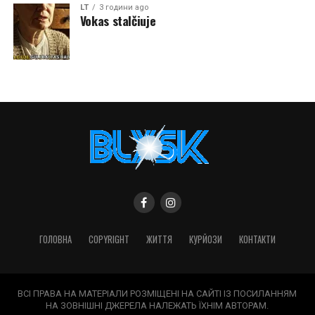
LT
3 години ago
Vokas stalčiuje
ГОЛОВНА
COPYRIGHT
ЖИТТЯ
КУРЙОЗИ
КОНТАКТИ
ВСІ ПРАВА НА МАТЕРІАЛИ РОЗМІЩЕНІ НА САЙТІ ІЗ ПОСИЛАННЯМ
НА ЗОВНІШНІ ДЖЕРЕЛА НАЛЕЖАТЬ ЇХНІМ АВТОРАМ.