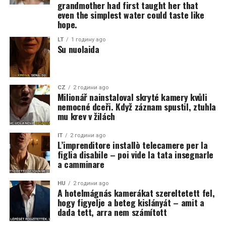
grandmother had first taught her that
even the simplest water could taste like
hope.
LT
1 годину ago
Su nuolaida
CZ
2 години ago
Milionář nainstaloval skryté kamery kvůli
nemocné dceři. Když záznam spustil, ztuhla
mu krev v žilách
IT
2 години ago
L’imprenditore installò telecamere per la
figlia disabile – poi vide la tata insegnarle
a camminare
HU
2 години ago
A hotelmágnás kamerákat szereltetett fel,
hogy figyelje a beteg kislányát – amit a
dada tett, arra nem számított