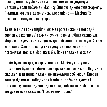
І ось одного разу Людмила з чоловіком йшли додому з
магазину, коли побачили Марічку біля сусіднього супермаркету.
Людмила хотіла відвернутись, але запізно — Марічка їх
помітила і кинулась назустріч.
Та не встигла вона підійти, як з-за рогу вискочив молодий
хлопець, вихопив у Людмили сумку і рвонув. Жінка скрикнула.
Марічка, не думаючи, кинулась до грабіжника, штовхнула його з
усієї сили. Хлопець випустив сумку, але ніж, яким він
погрожував, порізав Марічку в бік. Вона впала на асфальт.
Потім була швидка, лікарня, паніка… Марічку врятували.
Поранення було неглибоке, але втрата крові серйозна. Людмила
сиділа під дверима палати, не знаходячи собі місця. Вперше
вона усвідомила, наЛюдмила Іванівна глибоко зідхнула і
потихеньку зашкандибала до палати, щоб сказати Марічці те,
що давно мала сказати: “Пробач мені, доню”.