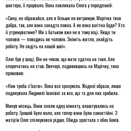
шестеро, її прорвало. Вона покликала Олега у передпокій:
«Сину, не ображайся, але я більше не витримую. Марічка твоя
добра, так, але вона занадто повна. А як вона вагітна буде? Хто
її утримуватиме? Ми з батьком вже не в тому віці. Якщо ти
чоловік — поводись як чоловік. Зніміть житло, знайдіть
роботу. Не сидіть на нашій шиї».
Олег був у шоці. Він не чекав, що мати здатна на таке. Але
сперечатись не став. Ввечері, подивившись на Марічку, тихо
промовив:
«Нам треба з’їхати». Вона все зрозуміла. Жодної образи, лише
подякувала Людмилі Іванівні за все, що та для них зробила.
Минув місяць. Вони зняли одну кімнату, влаштувались на
роботу. Грошей було мало, але тепер вони були самостійні. З
матір’ю Олег спілкувався рідше. Обида зростала з обох боків.