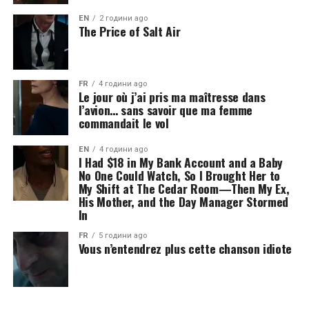
EN
2 години ago
The Price of Salt Air
FR
4 години ago
Le jour où j’ai pris ma maîtresse dans
l’avion… sans savoir que ma femme
commandait le vol
EN
4 години ago
I Had $18 in My Bank Account and a Baby
No One Could Watch, So I Brought Her to
My Shift at The Cedar Room—Then My Ex,
His Mother, and the Day Manager Stormed
In
FR
5 години ago
Vous n’entendrez plus cette chanson idiote