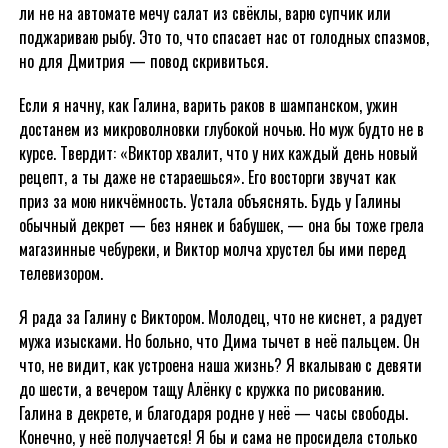
ли не на автомате мечу салат из свёклы, варю супчик или
поджариваю рыбу. Это то, что спасает нас от голодных спазмов,
но для Дмитрия — повод скривиться.
Если я начну, как Галина, варить раков в шампанском, ужин
достанем из микроволновки глубокой ночью. Но муж будто не в
курсе. Твердит: «Виктор хвалит, что у них каждый день новый
рецепт, а ты даже не стараешься». Его восторги звучат как
приз за мою никчёмность. Устала объяснять. Будь у Галины
обычный декрет — без нянек и бабушек, — она бы тоже грела
магазинные чебуреки, и Виктор молча хрустел бы ими перед
телевизором.
Я рада за Галину с Виктором. Молодец, что не киснет, а радует
мужа изысками. Но больно, что Дима тычет в неё пальцем. Он
что, не видит, как устроена наша жизнь? Я вкалываю с девяти
до шести, а вечером тащу Алёнку с кружка по рисованию.
Галина в декрете, и благодаря родне у неё — часы свободы.
Конечно, у неё получается! Я бы и сама не просидела столько