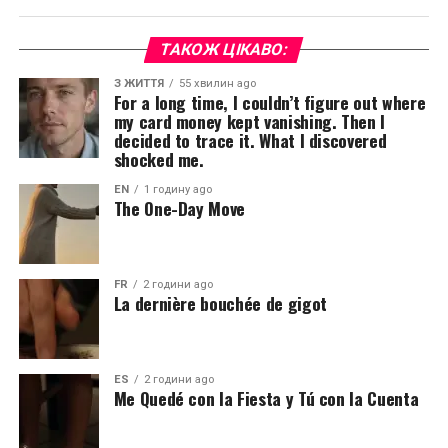
ТАКОЖ ЦІКАВО:
З ЖИТТЯ
55 хвилин ago
For a long time, I couldn’t figure out where
my card money kept vanishing. Then I
decided to trace it. What I discovered
shocked me.
EN
1 годину ago
The One-Day Move
FR
2 години ago
La dernière bouchée de gigot
ES
2 години ago
Me Quedé con la Fiesta y Tú con la Cuenta