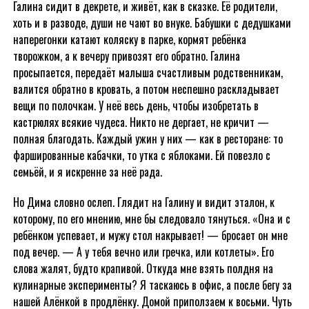
Галина сидит в декрете, и живёт, как в сказке. Её родители,
хоть и в разводе, души не чают во внуке. Бабушки с дедушками
наперегонки катают коляску в парке, кормят ребёнка
творожком, а к вечеру привозят его обратно. Галина
просыпается, передаёт малыша счастливым родственникам,
валится обратно в кровать, а потом неспешно раскладывает
вещи по полочкам. У неё весь день, чтобы изобретать в
кастрюлях всякие чудеса. Никто не дергает, не кричит —
полная благодать. Каждый ужин у них — как в ресторане: то
фаршированные кабачки, то утка с яблоками. Ей повезло с
семьёй, и я искренне за неё рада.
Но Дима словно ослеп. Глядит на Галину и видит эталон, к
которому, по его мнению, мне бы следовало тянуться. «Она и с
ребёнком успевает, и мужу стол накрывает! — бросает он мне
под вечер. — А у тебя вечно или гречка, или котлеты». Его
слова жалят, будто крапивой. Откуда мне взять полдня на
кулинарные эксперименты? Я таскаюсь в офис, а после бегу за
нашей Алёнкой в продлёнку. Домой приползаем к восьми. Чуть