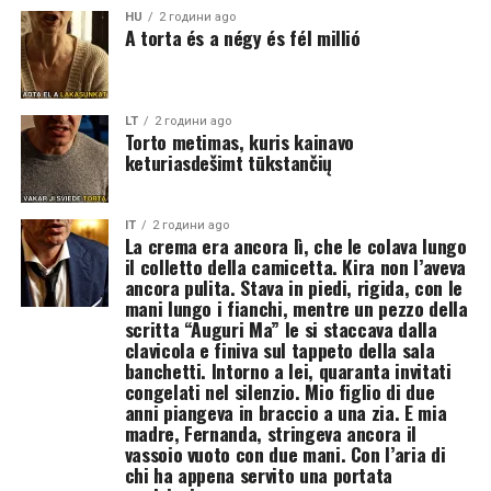
HU
2 години ago
A torta és a négy és fél millió
LT
2 години ago
Torto metimas, kuris kainavo
keturiasdešimt tūkstančių
IT
2 години ago
La crema era ancora lì, che le colava lungo
il colletto della camicetta. Kira non l’aveva
ancora pulita. Stava in piedi, rigida, con le
mani lungo i fianchi, mentre un pezzo della
scritta “Auguri Ma” le si staccava dalla
clavicola e finiva sul tappeto della sala
banchetti. Intorno a lei, quaranta invitati
congelati nel silenzio. Mio figlio di due
anni piangeva in braccio a una zia. E mia
madre, Fernanda, stringeva ancora il
vassoio vuoto con due mani. Con l’aria di
chi ha appena servito una portata