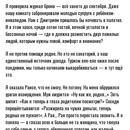
Я проверила журнал брони — всё занято до сентября. Даже
нашу комнату забронировали молодые супруги с ребёнком-
инвалидом. Нам с Дмитрием пришлось бы ночевать в палатке.
И в этом хаосе, среди сотен гостей, вечной усталости и
бессонных ночей — где я должна разместить двух пожилых
людей, которым нужны покой, комфорт и внимание?
Я не против помощи родне. Но это не санаторий, а наш
единственный источник дохода. Туризм еле-еле ожил после
пандемии, мы только начинаем выкарабкиваться — и тут ещё
это.
Я сказала Раисе, что не смогу. Не потяну. На меня обрушился
ураган возмущения. Муж хмурится: «Ну как же, родня…» Зять
шипит: «Как я теперь в глаза родителям посмотрю?» Соседи
перешёптываются: «Разжирела на чужих деньгах, теперь
родных не пускает». А Рая… Рая просто перестала звонить. И я
поняла — в глазах всех я больше не та женщина, что тянула
на себе семью, а скряга, обвешанная золотом, как жадный