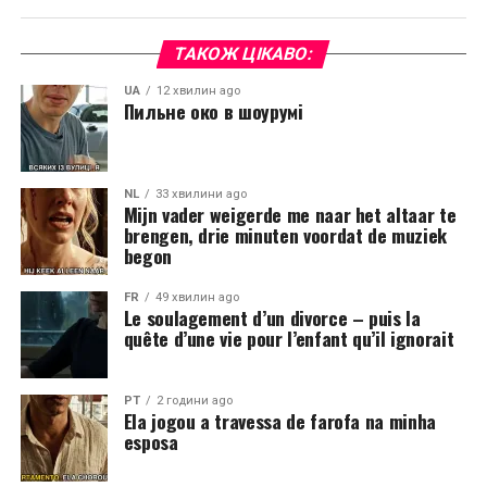
ТАКОЖ ЦІКАВО:
UA
12 хвилин ago
Пильне око в шоурумі
NL
33 хвилини ago
Mijn vader weigerde me naar het altaar te
brengen, drie minuten voordat de muziek
begon
FR
49 хвилин ago
Le soulagement d’un divorce – puis la
quête d’une vie pour l’enfant qu’il ignorait
PT
2 години ago
Ela jogou a travessa de farofa na minha
esposa