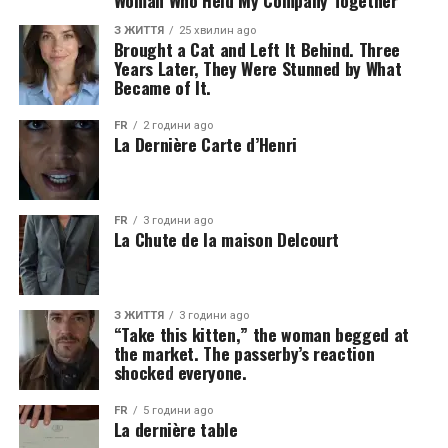
Woman Who Held My Company Together
З ЖИТТЯ
25 хвилин ago
Brought a Cat and Left It Behind. Three
Years Later, They Were Stunned by What
Became of It.
FR
2 години ago
La Dernière Carte d’Henri
FR
3 години ago
La Chute de la maison Delcourt
З ЖИТТЯ
3 години ago
“Take this kitten,” the woman begged at
the market. The passerby’s reaction
shocked everyone.
FR
5 години ago
La dernière table