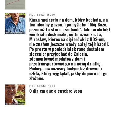
PL
5 години ago
Kinga spojrzała na dom, który kochała, na
ten idealny gazon, i pomyślała: “Mój Boże,
przecież to stoi na śrubach”. Jako architekt
wiedziała doskonale, co to oznacza. Ja,
Mirosław, kierowca ciężarówki z HDS-em,
nie znałem jeszcze wtedy całej tej historii.
Po prostu w poniedziałek rano dostałem
zlecenie: przyjechać do Zalesia,
zdemontować modułowy dom i
przetransportować go na nową działkę.
Piękny, nowoczesny budynek z drewna i
szkła, który wyglądał, jakby dopiero co go
złożono.
PT
5 години ago
O dia em que o casebre voou