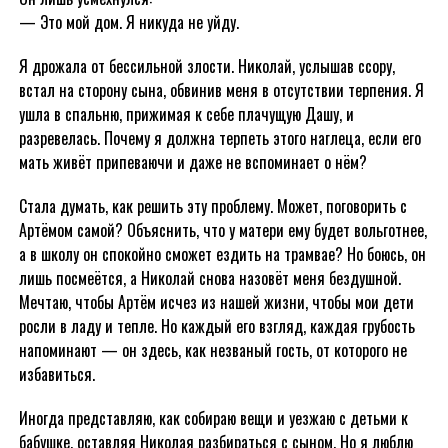
— Это мой дом. Я никуда не уйду.
Я дрожала от бессильной злости. Николай, услышав ссору,
встал на сторону сына, обвинив меня в отсутствии терпения. Я
ушла в спальню, прижимая к себе плачущую Дашу, и
разревелась. Почему я должна терпеть этого наглеца, если его
мать живёт припеваючи и даже не вспоминает о нём?
Стала думать, как решить эту проблему. Может, поговорить с
Артёмом самой? Объяснить, что у матери ему будет вольготнее,
а в школу он спокойно сможет ездить на трамвае? Но боюсь, он
лишь посмеётся, а Николай снова назовёт меня бездушной.
Мечтаю, чтобы Артём исчез из нашей жизни, чтобы мои дети
росли в ладу и тепле. Но каждый его взгляд, каждая грубость
напоминают — он здесь, как незваный гость, от которого не
избавиться.
Иногда представляю, как собираю вещи и уезжаю с детьми к
бабушке, оставляя Николая разбираться с сыном. Но я люблю