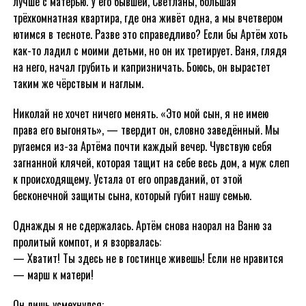
лучше с матерью. У его бывшей, Светланы, большая
трёхкомнатная квартира, где она живёт одна, а мы вчетвером
ютимся в тесноте. Разве это справедливо? Если бы Артём хоть
как-то ладил с моими детьми, но он их третирует. Ваня, глядя
на него, начал грубить и капризничать. Боюсь, он вырастет
таким же чёрствым и наглым.
Николай не хочет ничего менять. «Это мой сын, я не имею
права его выгонять», — твердит он, словно заведённый. Мы
ругаемся из-за Артёма почти каждый вечер. Чувствую себя
загнанной клячей, которая тащит на себе весь дом, а муж слеп
к происходящему. Устала от его оправданий, от этой
бесконечной защиты сына, который губит нашу семью.
Однажды я не сдержалась. Артём снова наорал на Ваню за
пролитый компот, и я взорвалась:
— Хватит! Ты здесь не в гостинце живешь! Если не нравится
— марш к матери!
Он лишь усмехнулся: