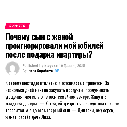
З ЖИТТЯ
Почему сын с женой
проигнорировали мой юбилей
после подарка квартиры?
Published
1 рік ago
on
10 Травня, 2025
By
Irena Xapuhova
К своему шестидесятилетию я готовилась с трепетом. За
несколько дней начала закупать продукты, продумывать
угощения, мечтала о тёплом семейном вечере. Живу я с
младшей дочерью — Катей, ей тридцать, а замуж она пока не
торопится. А ещё есть старший сын — Дмитрий, ему сорок,
женат, растёт дочь Лиза.