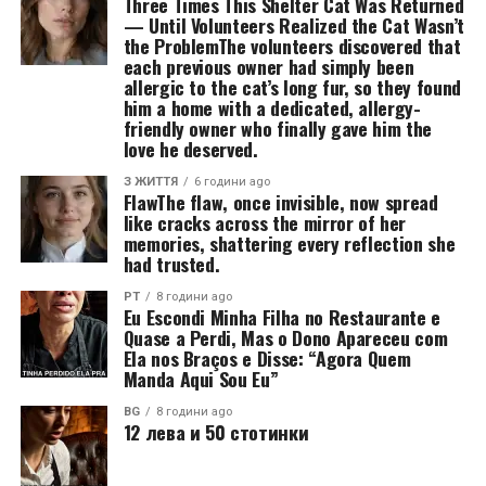
Three Times This Shelter Cat Was Returned
— Until Volunteers Realized the Cat Wasn’t
the ProblemThe volunteers discovered that
each previous owner had simply been
allergic to the cat’s long fur, so they found
him a home with a dedicated, allergy-
friendly owner who finally gave him the
love he deserved.
З ЖИТТЯ
6 години ago
FlawThe flaw, once invisible, now spread
like cracks across the mirror of her
memories, shattering every reflection she
had trusted.
PT
8 години ago
Eu Escondi Minha Filha no Restaurante e
Quase a Perdi, Mas o Dono Apareceu com
Ela nos Braços e Disse: “Agora Quem
Manda Aqui Sou Eu”
BG
8 години ago
12 лева и 50 стотинки