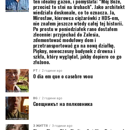
ten idealny gazon, i pomyślała: “Mój Boże,
przecież to stoi na śrubach”. Jako architekt
wiedziała doskonale, co to oznacza. Ja,
Mirosław, kierowca ciężarówki z HDS-em,
nie znałem jeszcze wtedy całej tej historii.
Po prostu w poniedziałek rano dostałem
zlecenie: przyjechać do Zalesia,
zdemontować modułowy dom i
przetransportować go na nową działkę.
Piękny, nowoczesny budynek z drewna i
szkła, który wyglądał, jakby dopiero co go
złożono.
PT
2 години ago
O dia em que o casebre voou
BG
2 години ago
Свещникът на полковника
З ЖИТТЯ
3 години ago