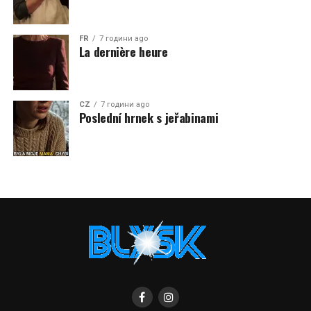
FR
7 години ago
La dernière heure
CZ
7 години ago
Poslední hrnek s jeřabinami