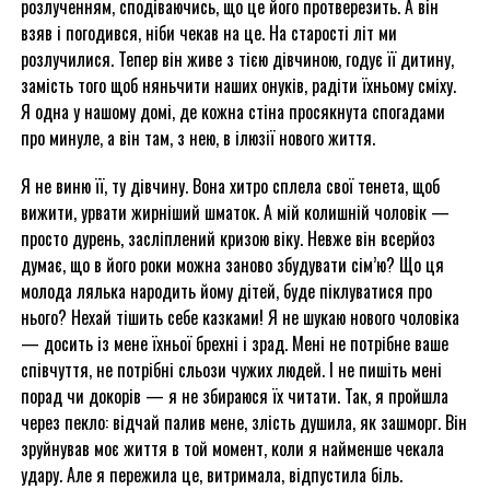
розлученням, сподіваючись, що це його протверезить. А він
взяв і погодився, ніби чекав на це. На старості літ ми
розлучилися. Тепер він живе з тією дівчиною, годує її дитину,
замість того щоб няньчити наших онуків, радіти їхньому сміху.
Я одна у нашому домі, де кожна стіна просякнута спогадами
про минуле, а він там, з нею, в ілюзії нового життя.
Я не виню її, ту дівчину. Вона хитро сплела свої тенета, щоб
вижити, урвати жирніший шматок. А мій колишній чоловік —
просто дурень, засліплений кризою віку. Невже він всерйоз
думає, що в його роки можна заново збудувати сім’ю? Що ця
молода лялька народить йому дітей, буде піклуватися про
нього? Нехай тішить себе казками! Я не шукаю нового чоловіка
— досить із мене їхньої брехні і зрад. Мені не потрібне ваше
співчуття, не потрібні сльози чужих людей. І не пишіть мені
порад чи докорів — я не збираюся їх читати. Так, я пройшла
через пекло: відчай палив мене, злість душила, як зашморг. Він
зруйнував моє життя в той момент, коли я найменше чекала
удару. Але я пережила це, витримала, відпустила біль.