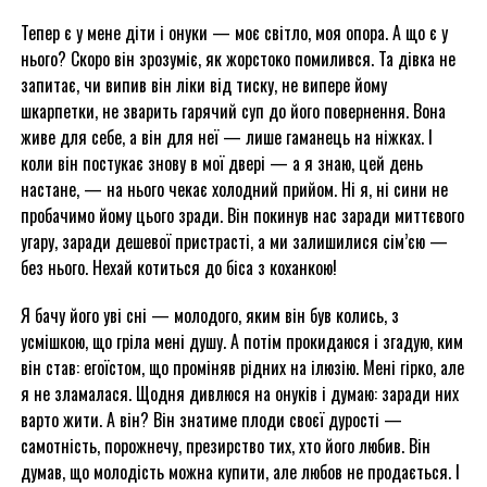
Тепер є у мене діти і онуки — моє світло, моя опора. А що є у
нього? Скоро він зрозуміє, як жорстоко помилився. Та дівка не
запитає, чи випив він ліки від тиску, не випере йому
шкарпетки, не зварить гарячий суп до його повернення. Вона
живе для себе, а він для неї — лише гаманець на ніжках. І
коли він постукає знову в мої двері — а я знаю, цей день
настане, — на нього чекає холодний прийом. Ні я, ні сини не
пробачимо йому цього зради. Він покинув нас заради миттєвого
угару, заради дешевої пристрасті, а ми залишилися сім’єю —
без нього. Нехай котиться до біса з коханкою!
Я бачу його уві сні — молодого, яким він був колись, з
усмішкою, що гріла мені душу. А потім прокидаюся і згадую, ким
він став: егоїстом, що проміняв рідних на ілюзію. Мені гірко, але
я не зламалася. Щодня дивлюся на онуків і думаю: заради них
варто жити. А він? Він знатиме плоди своєї дурості —
самотність, порожнечу, презирство тих, хто його любив. Він
думав, що молодість можна купити, але любов не продається. І