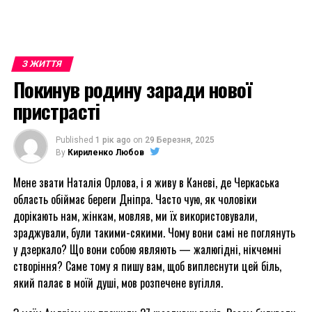
З ЖИТТЯ
Покинув родину заради нової
пристрасті
Published
1 рік ago
on
29 Березня, 2025
By
Кириленко Любов
Мене звати Наталія Орлова, і я живу в Каневі, де Черкаська
область обіймає береги Дніпра. Часто чую, як чоловіки
дорікають нам, жінкам, мовляв, ми їх використовували,
зраджували, були такими-сякими. Чому вони самі не поглянуть
у дзеркало? Що вони собою являють — жалюгідні, нікчемні
створіння? Саме тому я пишу вам, щоб виплеснути цей біль,
який палає в моїй душі, мов розпечене вугілля.