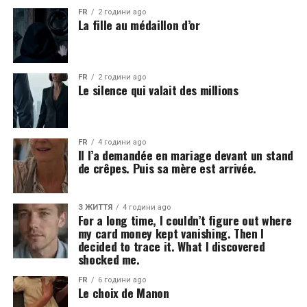
FR
2 години ago
La fille au médaillon d’or
FR
2 години ago
Le silence qui valait des millions
FR
4 години ago
Il l’a demandée en mariage devant un stand
de crêpes. Puis sa mère est arrivée.
З ЖИТТЯ
4 години ago
For a long time, I couldn’t figure out where
my card money kept vanishing. Then I
decided to trace it. What I discovered
shocked me.
FR
6 години ago
Le choix de Manon