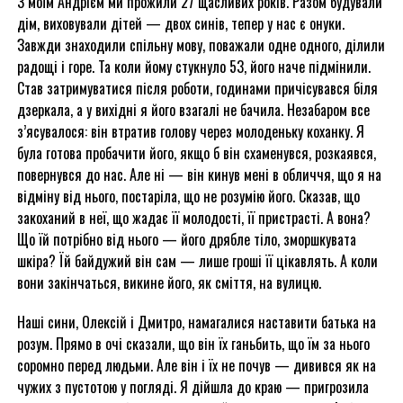
З моїм Андрієм ми прожили 27 щасливих років. Разом будували
дім, виховували дітей — двох синів, тепер у нас є онуки.
Завжди знаходили спільну мову, поважали одне одного, ділили
радощі і горе. Та коли йому стукнуло 53, його наче підмінили.
Став затримуватися після роботи, годинами причісувався біля
дзеркала, а у вихідні я його взагалі не бачила. Незабаром все
з’ясувалося: він втратив голову через молоденьку коханку. Я
була готова пробачити його, якщо б він схаменувся, розкаявся,
повернувся до нас. Але ні — він кинув мені в обличчя, що я на
відміну від нього, постаріла, що не розумію його. Сказав, що
закоханий в неї, що жадає її молодості, її пристрасті. А вона?
Що їй потрібно від нього — його дрябле тіло, зморшкувата
шкіра? Їй байдужий він сам — лише гроші її цікавлять. А коли
вони закінчаться, викине його, як сміття, на вулицю.
Наші сини, Олексій і Дмитро, намагалися наставити батька на
розум. Прямо в очі сказали, що він їх ганьбить, що їм за нього
соромно перед людьми. Але він і їх не почув — дивився як на
чужих з пустотою у погляді. Я дійшла до краю — пригрозила