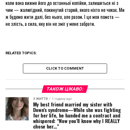
коли вона вижме його до останньої копійки, залишиться ні з
чим — жалюгідний, покинутий старий, якого ніхто не чекає. Ми
ж будемо жити далі, без нього, але разом. І це моя помста —
не злість, а сила, яку він не зміг у мене забрати.
RELATED TOPICS:
CLICK TO COMMENT
ТАКОЖ ЦІКАВО:
З ЖИТТЯ
1 годину ago
My best friend married my sister with
Down’s syndrome—While she was fighting
for her life, he handed me a contract and
whispered: “Now you’ll know why I REALLY
chose her…”