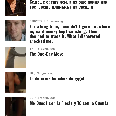
Седеше срещу мен, а аз още помня как
трепереше пламъкът на свещта
З ЖИТТЯ
2 години ago
For a long time, I couldn’t figure out where
my card money kept vanishing. Then I
decided to trace it. What I discovered
shocked me.
EN
3 години ago
The One-Day Move
FR
3 години ago
La dernière bouchée de gigot
ES
3 години ago
Me Quedé con la Fiesta y Tú con la Cuenta