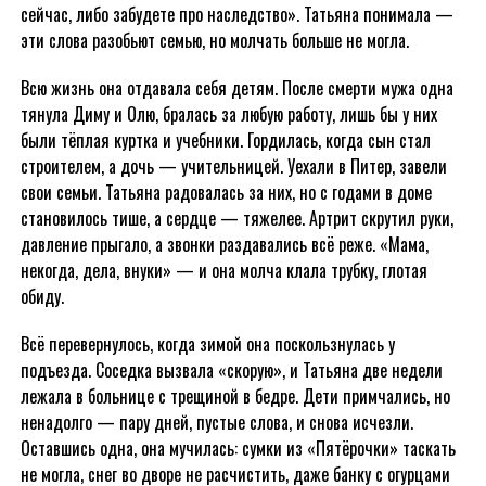
сейчас, либо забудете про наследство». Татьяна понимала —
эти слова разобьют семью, но молчать больше не могла.
Всю жизнь она отдавала себя детям. После смерти мужа одна
тянула Диму и Олю, бралась за любую работу, лишь бы у них
были тёплая куртка и учебники. Гордилась, когда сын стал
строителем, а дочь — учительницей. Уехали в Питер, завели
свои семьи. Татьяна радовалась за них, но с годами в доме
становилось тише, а сердце — тяжелее. Артрит скрутил руки,
давление прыгало, а звонки раздавались всё реже. «Мама,
некогда, дела, внуки» — и она молча клала трубку, глотая
обиду.
Всё перевернулось, когда зимой она поскользнулась у
подъезда. Соседка вызвала «скорую», и Татьяна две недели
лежала в больнице с трещиной в бедре. Дети примчались, но
ненадолго — пару дней, пустые слова, и снова исчезли.
Оставшись одна, она мучилась: сумки из «Пятёрочки» таскать
не могла, снег во дворе не расчистить, даже банку с огурцами