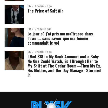
EN
4 години ago
The Price of Salt Air
FR
5 години ago
Le jour où j’ai pris ma maîtresse dans
l’avion… sans savoir que ma femme
commandait le vol
EN
5 години ago
I Had $18 in My Bank Account and a Baby
No One Could Watch, So I Brought Her to
My Shift at The Cedar Room—Then My Ex,
His Mother, and the Day Manager Stormed
In