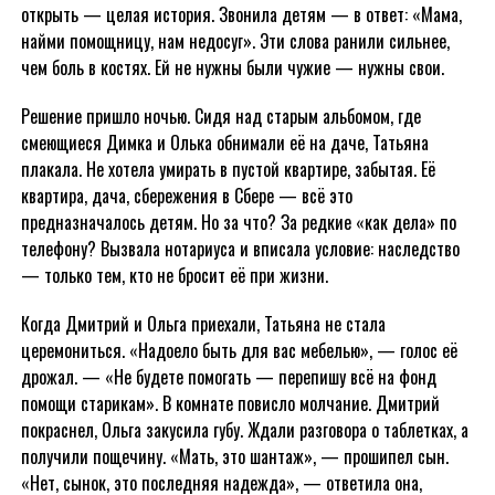
открыть — целая история. Звонила детям — в ответ: «Мама,
найми помощницу, нам недосуг». Эти слова ранили сильнее,
чем боль в костях. Ей не нужны были чужие — нужны свои.
Решение пришло ночью. Сидя над старым альбомом, где
смеющиеся Димка и Олька обнимали её на даче, Татьяна
плакала. Не хотела умирать в пустой квартире, забытая. Её
квартира, дача, сбережения в Сбере — всё это
предназначалось детям. Но за что? За редкие «как дела» по
телефону? Вызвала нотариуса и вписала условие: наследство
— только тем, кто не бросит её при жизни.
Когда Дмитрий и Ольга приехали, Татьяна не стала
церемониться. «Надоело быть для вас мебелью», — голос её
дрожал. — «Не будете помогать — перепишу всё на фонд
помощи старикам». В комнате повисло молчание. Дмитрий
покраснел, Ольга закусила губу. Ждали разговора о таблетках, а
получили пощечину. «Мать, это шантаж», — прошипел сын.
«Нет, сынок, это последняя надежда», — ответила она,