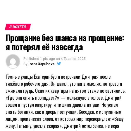
З ЖИТТЯ
Прощание без шанса на прощение:
я потерял её навсегда
Published
1 рік ago
on
4 Травня, 2025
By
Irena Xapuhova
Тёмные улицы Екатеринбурга встречали Дмитрия после
тяжёлого рабочего дня. Он шагал, утопая в мыслях, но тревога
сжимала грудь. Окна их квартиры на пятом этаже не светились.
«Где она опять пропадает?» — мелькнуло в голове. Дмитрий
вошёл в пустую квартиру, и тишина давила на уши. Не успел
снять ботинки, как в дверь постучали. Соседка, с испуганным
лицом, произнесла слова, от которых мир перевернулся: «Вашу
жену, Татьяну, увезла скорая». Дмитрий остолбенел, не веря