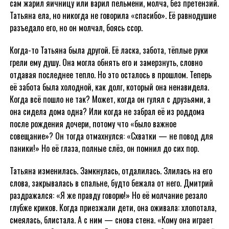
сам жарил яичницу или варил пельмени, молча, без претензий.
Татьяна ела, но никогда не говорила «спасибо». Её равнодушие
разъедало его, но он молчал, боясь ссор.
Когда-то Татьяна была другой. Её ласка, забота, тёплые руки
грели ему душу. Она могла обнять его и замерзнуть, словно
отдавая последнее тепло. Но это осталось в прошлом. Теперь
её забота была холодной, как долг, который она ненавидела.
Когда всё пошло не так? Может, когда он гулял с друзьями, а
она сидела дома одна? Или когда не забрал её из роддома
после рождения дочери, потому что «было важное
совещание»? Он тогда отмахнулся: «Схватки — не повод для
паники!» Но её глаза, полные слёз, он помнил до сих пор.
Татьяна изменилась. Замкнулась, отдалилась. Злилась на его
слова, закрывалась в спальне, будто бежала от него. Дмитрий
раздражался: «Я же правду говорю!» Но её молчание резало
глубже криков. Когда приезжали дети, она оживала: хлопотала,
смеялась, блистала. А с ним — снова стена. «Кому она играет