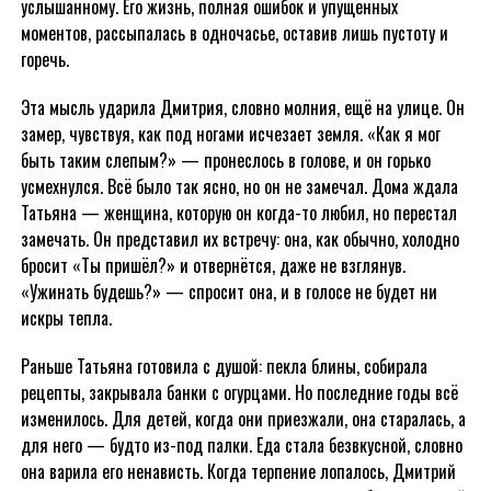
услышанному. Его жизнь, полная ошибок и упущенных
моментов, рассыпалась в одночасье, оставив лишь пустоту и
горечь.
Эта мысль ударила Дмитрия, словно молния, ещё на улице. Он
замер, чувствуя, как под ногами исчезает земля. «Как я мог
быть таким слепым?» — пронеслось в голове, и он горько
усмехнулся. Всё было так ясно, но он не замечал. Дома ждала
Татьяна — женщина, которую он когда-то любил, но перестал
замечать. Он представил их встречу: она, как обычно, холодно
бросит «Ты пришёл?» и отвернётся, даже не взглянув.
«Ужинать будешь?» — спросит она, и в голосе не будет ни
искры тепла.
Раньше Татьяна готовила с душой: пекла блины, собирала
рецепты, закрывала банки с огурцами. Но последние годы всё
изменилось. Для детей, когда они приезжали, она старалась, а
для него — будто из-под палки. Еда стала безвкусной, словно
она варила его ненависть. Когда терпение лопалось, Дмитрий