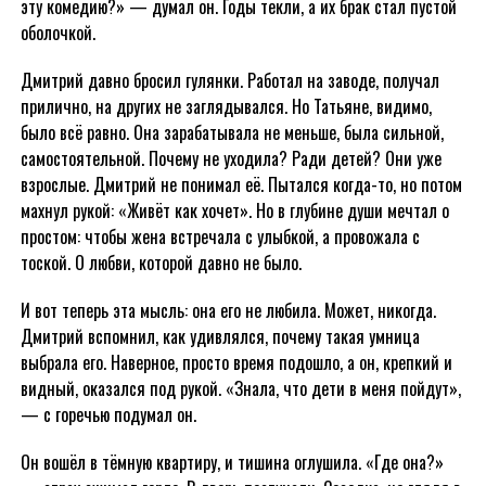
эту комедию?» — думал он. Годы текли, а их брак стал пустой
оболочкой.
Дмитрий давно бросил гулянки. Работал на заводе, получал
прилично, на других не заглядывался. Но Татьяне, видимо,
было всё равно. Она зарабатывала не меньше, была сильной,
самостоятельной. Почему не уходила? Ради детей? Они уже
взрослые. Дмитрий не понимал её. Пытался когда-то, но потом
махнул рукой: «Живёт как хочет». Но в глубине души мечтал о
простом: чтобы жена встречала с улыбкой, а провожала с
тоской. О любви, которой давно не было.
И вот теперь эта мысль: она его не любила. Может, никогда.
Дмитрий вспомнил, как удивлялся, почему такая умница
выбрала его. Наверное, просто время подошло, а он, крепкий и
видный, оказался под рукой. «Знала, что дети в меня пойдут»,
— с горечью подумал он.
Он вошёл в тёмную квартиру, и тишина оглушила. «Где она?»