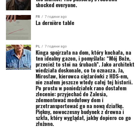
shocked everyone.
FR
7 години ago
La dernière table
PL
7 години ago
Kinga spojrzała na dom, który kochała, na
ten idealny gazon, i pomyślała: “Mój Boże,
przecież to stoi na śrubach”. Jako architekt
wiedziała doskonale, co to oznacza. Ja,
Mirosław, kierowca ciężarówki z HDS-em,
nie znałem jeszcze wtedy całej tej historii.
Po prostu w poniedziałek rano dostałem
zlecenie: przyjechać do Zalesia,
zdemontować modułowy dom i
przetransportować go na nową działkę.
Piękny, nowoczesny budynek z drewna i
szkła, który wyglądał, jakby dopiero co go
złożono.