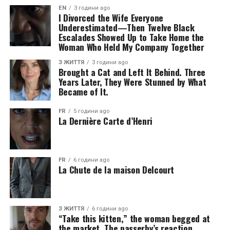
EN
3 години ago
I Divorced the Wife Everyone
Underestimated—Then Twelve Black
Escalades Showed Up to Take Home the
Woman Who Held My Company Together
З ЖИТТЯ
3 години ago
Brought a Cat and Left It Behind. Three
Years Later, They Were Stunned by What
Became of It.
FR
5 години ago
La Dernière Carte d’Henri
FR
6 години ago
La Chute de la maison Delcourt
З ЖИТТЯ
6 години ago
“Take this kitten,” the woman begged at
the market. The passerby’s reaction