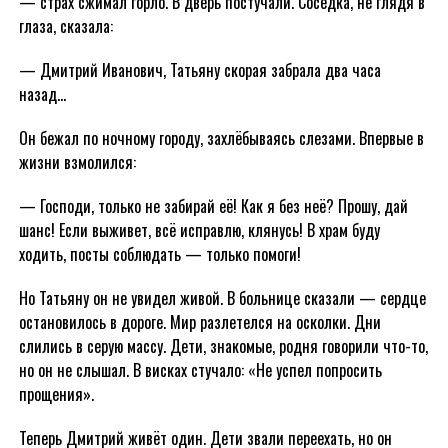
— страх сжимал горло. В дверь постучали. Соседка, не глядя в
глаза, сказала:
— Дмитрий Иванович, Татьяну скорая забрала два часа
назад…
Он бежал по ночному городу, захлёбываясь слезами. Впервые в
жизни взмолился:
— Господи, только не забирай её! Как я без неё? Прошу, дай
шанс! Если выживет, всё исправлю, клянусь! В храм буду
ходить, посты соблюдать — только помоги!
Но Татьяну он не увидел живой. В больнице сказали — сердце
остановилось в дороге. Мир разлетелся на осколки. Дни
слились в серую массу. Дети, знакомые, родня говорили что-то,
но он не слышал. В висках стучало: «Не успел попросить
прощения».
Теперь Дмитрий живёт один. Дети звали переехать, но он