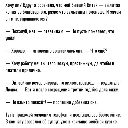
Хочу ли? Вдруг я осознала, что мой бывший Витёк — вылитая
копия её благоверного, разве что залысины поменьше. И зачем
он мне, спрашивается?
— Пожалуй, нет, — ответила я. — Но пусть пожалеет, что
ушёл!
— Хорошо, — мгновенно согласилась она. — Что ещё?
— Хочу работу мечты: творческую, престижную, да чтобы и
платили прилично.
— Ой, сейчас вечер очередь-то километровые… — вздохнула
Людка. — Вот я после сокращения третий год без дела сижу.
— Но вам-то повезёт! — поспешно добавила она.
Тут в прихожей зазвонил телефон, и послышалось бормотание.
В комнату ворвался её супруг, уже в кричаще-зелёной куртке: