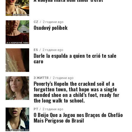
CZ
2 години ago
Osudový polibek
ES
2 години ago
Darle la espalda a quien te crió te sale
caro
З ЖИТТЯ
2 години ago
Poverty’s HopeIn the cracked soil of a
forgotten town, that hope was a single
mended shoe on a child’s foot, ready for
the long walk to school.
PT
2 години ago
O Beijo Que a Jogou nos Braços do Chefão
Mais Perigoso do Brasil