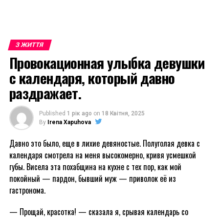
З ЖИТТЯ
Провокационная улыбка девушки
с календаря, который давно
раздражает.
Published
1 рік ago
on
18 Квітня, 2025
By
Irena Xapuhova
Давно это было, еще в лихие девяностые. Полуголая девка с
календаря смотрела на меня высокомерно, кривя усмешкой
губы. Висела эта похабщина на кухне с тех пор, как мой
покойный — пардон, бывший муж — приволок её из
гастронома.
— Прощай, красотка! — сказала я, срывая календарь со