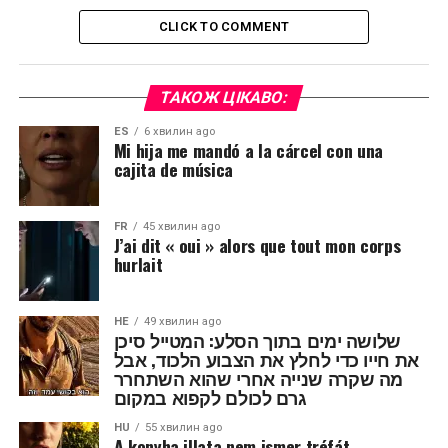
CLICK TO COMMENT
ТАКОЖ ЦІКАВО:
ES
6 хвилин ago
Mi hija me mandó a la cárcel con una
cajita de música
FR
45 хвилин ago
J’ai dit « oui » alors que tout mon corps
hurlait
HE
49 хвилин ago
שלושה ימים בתוך הסלע: המטייל סיכן
את חייו כדי לחלץ את הצבוע הלכוד, אבל
מה שקרה שנייה אחרי שהוא השתחרר
גרם לכולם לקפוא במקום
HU
55 хвилин ago
A konyha illata nem ismer tréfát