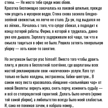
стены. — Не место тебе среди моих обоев.
Красотка беспомощно закачалась на лаковой шпильке, прежде
чем угодить в мусорное ведро. Стена снова засияла бледно-
зелёной свежестью, но легче не стало. Да уж, год выдался не
из лёгких… Началось с того, что супруг сбежал, а подходит к
концу потерей работы. Фирма, в которой я трудилась, давно
уже еле дышала. Зарплату задерживали всё чаще, так что и
смысла тащиться в офис не было. Решила затеять генеральную
уборку — хоть какое-то занятие.
Но энтузиазм быстро угас himself. Вместо того чтобы драить
плиту, я увязла в бесплатной газетёнке, где шарлатаны всех
мастей рекламировали свои «магические» услуги. Кого тут
только не было: колдуны, экстрасенсы, бабки-шептухи… В
самом низу листа красовалось обещание «сильнейших чар» от
некой Виолеты: вернуть мужа, снять порчу, изменить судьбу —
и всё со стопроцентной гарантией. Делать было нечего (кроме
той самой уборки), а любопытство всегда было моей слабостью.
И, сама не понимая зачем, я набрала номер…