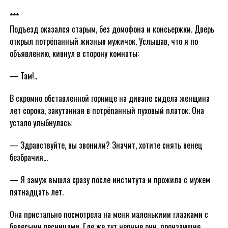
***
Подъезд оказался старым, без домофона и консьержки. Дверь
открыл потрёпанный жизнью мужичок. Услышав, что я по
объявлению, кивнул в сторону комнаты:
— Там!..
В скромно обставленной горнице на диване сидела женщина
лет сорока, закутанная в потрёпанный пуховый платок. Она
устало улыбнулась:
— Здравствуйте, вы звонили? Значит, хотите снять венец
безбрачия…
— Я замуж вышла сразу после института и прожила с мужем
пятнадцать лет.
Она пристально посмотрела на меня маленькими глазками с
белесыми ресницами. Где же тут черные очи, пронзающие