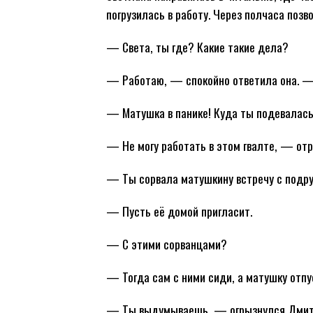
погрузилась в работу. Через полчаса позв
— Света, ты где? Какие такие дела?
— Работаю, — спокойно ответила она. —
— Матушка в панике! Куда ты подевалас
— Не могу работать в этом гвалте, — отр
— Ты сорвала матушкину встречу с подру
— Пусть её домой пригласит.
— С этими сорванцами?
— Тогда сам с ними сиди, а матушку отпус
— Ты выдумываешь, — огрызнулся Дмит