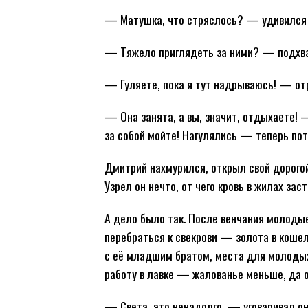
— Матушка, что стряслось? — удивился 
— Тяжело приглядеть за ними? — подхва
— Гуляете, пока я тут надрываюсь! — от
— Она занята, а вы, значит, отдыхаете!
за собой мойте! Нагулялись — теперь по
Дмитрий нахмурился, открыл свой дорогой 
Узрел он нечто, от чего кровь в жилах зас
А дело было так. После венчания молодые
перебраться к свекрови — золота в кошел
с её младшим братом, места для молодых
работу в лавке — жалованье меньше, да 
— Света, это ненадолго, — уговаривал он