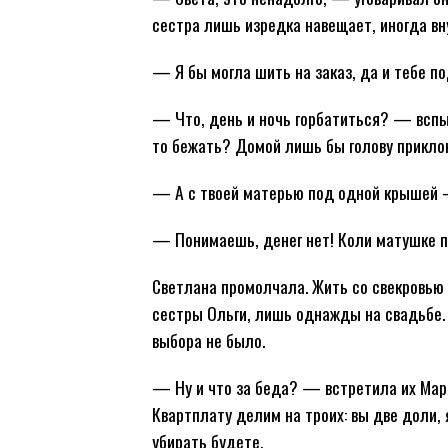
сестра лишь изредка навещает, иногда вн
— Я бы могла шить на заказ, да и тебе п
— Что, день и ночь горбатиться? — вспыл
то бежать? Домой лишь бы голову прикло
— А с твоей матерью под одной крышей 
— Понимаешь, денег нет! Коли матушке по
Светлана промолчала. Жить со свекровью 
сестры Ольги, лишь однажды на свадьбе.
выбора не было.
— Ну и что за беда? — встретила их Мар
Квартплату делим на троих: вы две доли, 
убирать будете.