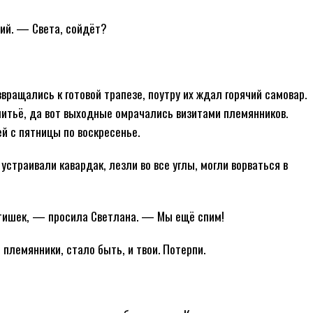
ий. — Света, сойдёт?
вращались к готовой трапезе, поутру их ждал горячий самовар.
шитьё, да вот выходные омрачались визитами племянников.
ей с пятницы по воскресенье.
страивали кавардак, лезли во все углы, могли ворваться в
тишек, — просила Светлана. — Мы ещё спим!
лемянники, стало быть, и твои. Потерпи.