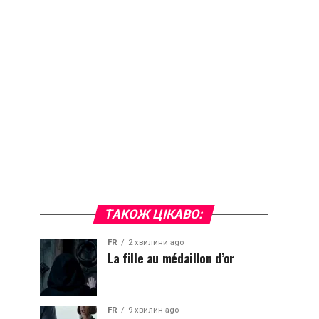
ТАКОЖ ЦІКАВО:
FR
2 хвилини ago
La fille au médaillon d’or
FR
9 хвилин ago