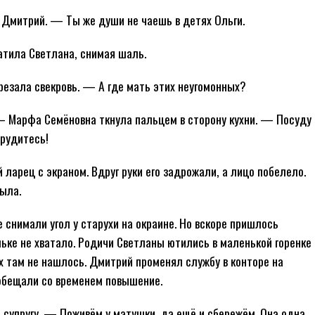
Дмитрий. — Ты же души не чаешь в детях Ольги.
тила Светлана, снимая шаль.
резала свекровь. — А где мать этих неугомонных?
 — Марфа Семёновна ткнула пальцем в сторону кухни. — Посуду
трудитесь!
ларец с экраном. Вдруг руки его задрожали, а лицо побелело.
тыла.
 снимали угол у старухи на окраине. Но вскоре пришлось
ьке не хватало. Родичи Светланы ютились в маленькой горенке
 там не нашлось. Дмитрий променял службу в конторе на
обещали со временем повышение.
 супругу. — Поживём у матушки, да ещё и сбережём. Она одна,