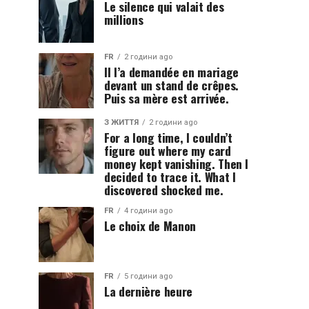
Le silence qui valait des
millions
FR
2 години ago
Il l’a demandée en mariage
devant un stand de crêpes.
Puis sa mère est arrivée.
З ЖИТТЯ
2 години ago
For a long time, I couldn’t
figure out where my card
money kept vanishing. Then I
decided to trace it. What I
discovered shocked me.
FR
4 години ago
Le choix de Manon
FR
5 години ago
La dernière heure