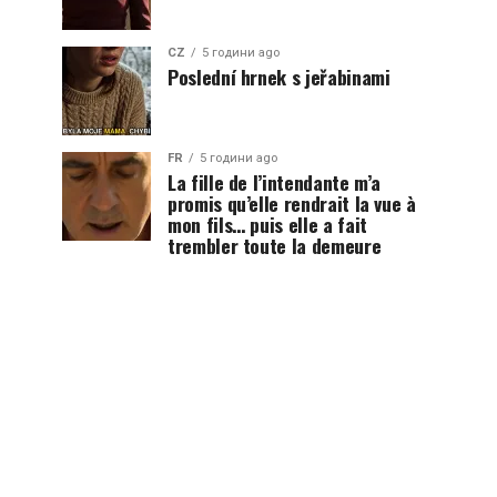
CZ
5 години ago
Poslední hrnek s jeřabinami
FR
5 години ago
La fille de l’intendante m’a
promis qu’elle rendrait la vue à
mon fils… puis elle a fait
trembler toute la demeure