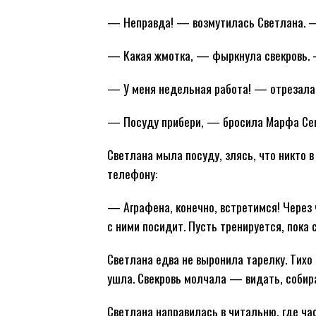
— Неправда! — возмутилась Светлана. — 
— Какая жмотка, — фыркнула свекровь. —
— У меня недельная работа! — отрезала 
— Посуду прибери, — бросила Марфа Сем
Светлана мыла посуду, злясь, что никто в
телефону:
— Аграфена, конечно, встретимся! Через 
с ними посидит. Пусть тренируется, пока с
Светлана едва не выронила тарелку. Тихо 
ушла. Свекровь молчала — видать, собира
Светлана направилась в читальню, где час