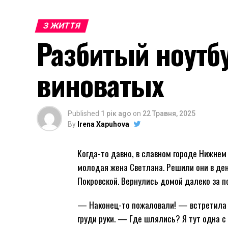
З ЖИТТЯ
Разбитый ноутб
виноватых
Published
1 рік ago
on
22 Травня, 2025
By
Irena Xapuhova
Когда-то давно, в славном городе Нижнем
молодая жена Светлана. Решили они в де
Покровской. Вернулись домой далеко за п
— Наконец-то пожаловали! — встретила и
груди руки. — Где шлялись? Я тут одна с