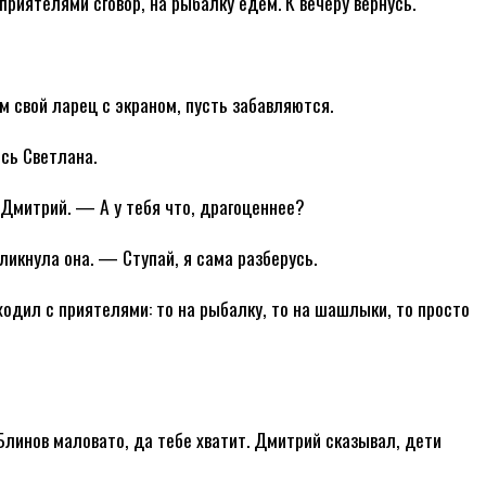
приятелями сговор, на рыбалку едем. К вечеру вернусь.
свой ларец с экраном, пусть забавляются.
сь Светлана.
Дмитрий. — А у тебя что, драгоценнее?
ликнула она. — Ступай, я сама разберусь.
одил с приятелями: то на рыбалку, то на шашлыки, то просто
линов маловато, да тебе хватит. Дмитрий сказывал, дети