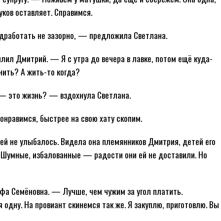
уков оставляет. Справимся.
одработать не зазорно, — предложила Светлана.
ил Дмитрий. — Я с утра до вечера в лавке, потом ещё куда-
нить? А жить-то когда?
— это жизнь? — вздохнула Светлана.
нравимся, быстрее на свою хату скопим.
ей не улыбалось. Видела она племянников Дмитрия, детей его
 Шумные, избалованные — радости они ей не доставили. Но
фа Семёновна. — Лучше, чем чужим за угол платить.
я одну. На провиант скинемся так же. Я закуплю, приготовлю. Вы