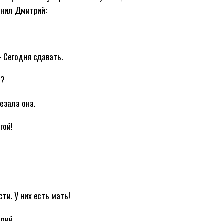
онил Дмитрий:
 Сегодня сдавать.
ь?
езала она.
гой!
ти. У них есть мать!
рий.