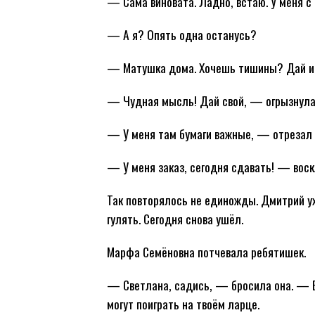
— Сама виновата. Ладно, встаю. У меня с 
— А я? Опять одна останусь?
— Матушка дома. Хочешь тишины? Дай им 
— Чудная мысль! Дай свой, — огрызнула
— У меня там бумаги важные, — отрезал 
— У меня заказ, сегодня сдавать! — воск
Так повторялось не единожды. Дмитрий ух
гулять. Сегодня снова ушёл.
Марфа Семёновна потчевала ребятишек.
— Светлана, садись, — бросила она. — Б
могут поиграть на твоём ларце.