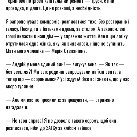
терміново потрібен капітальний ремонт — труби, стіни,
проводка, підлога. Це не розкоші, а необхідність.
Я запропонувала компроміс: розписатися тихо, без ресторанів і
галасу. Посидіти з батьками вдома, за столом. А зекономлені
гроші вкласти в наш дім — у справжнє життя. Але в цю логіку
втрутилася одна жінка, яку, як виявилося, ніщо не зупинить.
Мати мого чоловіка — Марія Степанівна.
— Андрій у мене єдиний син! — вигукує вона. — Як так —
без весілля?! Ми всіх родичів запрошували на їхні свята, а
тепер що — осоромимося? Усі ждуть! Вже всі знають, що у нас
скоро гуляння!
— Але ми вас не просили їх запрошувати, — стримано
нагадала я.
— Не твоя справа! Я не дозволю такого сорому, щоб син
розписався, ніби до ЗАГСу за хлібом зайшов!