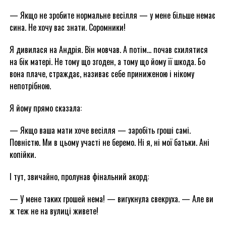
— Якщо не зробите нормальне весілля — у мене більше немає
сина. Не хочу вас знати. Соромники!
Я дивилася на Андрія. Він мовчав. А потім… почав схилятися
на бік матері. Не тому що згоден, а тому що йому її шкода. Бо
вона плаче, страждає, називає себе приниженою і нікому
непотрібною.
Я йому прямо сказала:
— Якщо ваша мати хоче весілля — заробіть гроші самі.
Повністю. Ми в цьому участі не беремо. Ні я, ні мої батьки. Ані
копійки.
І тут, звичайно, пролунав фінальний акорд:
— У мене таких грошей нема! — вигукнула свекруха. — Але ви
ж теж не на вулиці живете!