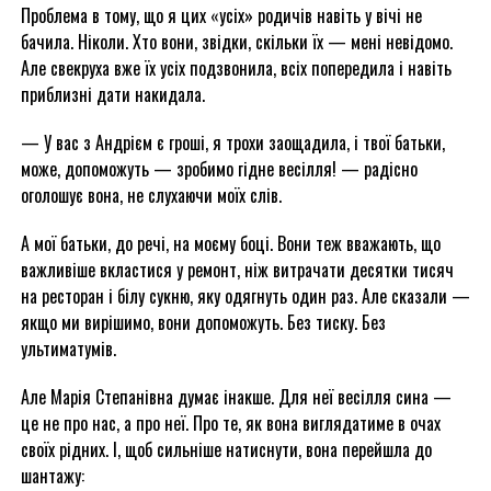
Проблема в тому, що я цих «усіх» родичів навіть у вічі не
бачила. Ніколи. Хто вони, звідки, скільки їх — мені невідомо.
Але свекруха вже їх усіх подзвонила, всіх попередила і навіть
приблизні дати накидала.
— У вас з Андрієм є гроші, я трохи заощадила, і твої батьки,
може, допоможуть — зробимо гідне весілля! — радісно
оголошує вона, не слухаючи моїх слів.
А мої батьки, до речі, на моєму боці. Вони теж вважають, що
важливіше вкластися у ремонт, ніж витрачати десятки тисяч
на ресторан і білу сукню, яку одягнуть один раз. Але сказали —
якщо ми вирішимо, вони допоможуть. Без тиску. Без
ультиматумів.
Але Марія Степанівна думає інакше. Для неї весілля сина —
це не про нас, а про неї. Про те, як вона виглядатиме в очах
своїх рідних. І, щоб сильніше натиснути, вона перейшла до
шантажу: