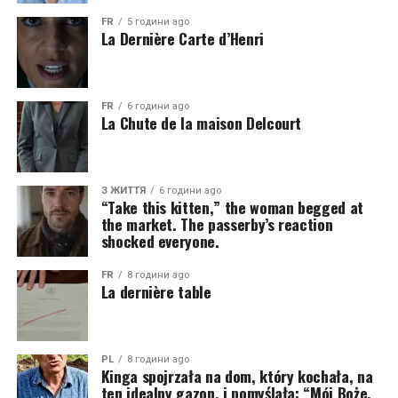
FR
5 години ago
La Dernière Carte d’Henri
FR
6 години ago
La Chute de la maison Delcourt
З ЖИТТЯ
6 години ago
“Take this kitten,” the woman begged at
the market. The passerby’s reaction
shocked everyone.
FR
8 години ago
La dernière table
PL
8 години ago
Kinga spojrzała na dom, który kochała, na
ten idealny gazon, i pomyślała: “Mój Boże,