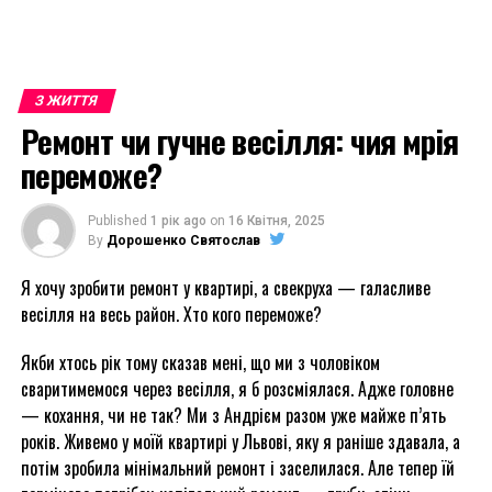
З ЖИТТЯ
Ремонт чи гучне весілля: чия мрія
переможе?
Published
1 рік ago
on
16 Квітня, 2025
By
Дорошенко Святослав
Я хочу зробити ремонт у квартирі, а свекруха — галасливе
весілля на весь район. Хто кого переможе?
Якби хтось рік тому сказав мені, що ми з чоловіком
сваритимемося через весілля, я б розсміялася. Адже головне
— кохання, чи не так? Ми з Андрієм разом уже майже п’ять
років. Живемо у моїй квартирі у Львові, яку я раніше здавала, а
потім зробила мінімальний ремонт і заселилася. Але тепер їй