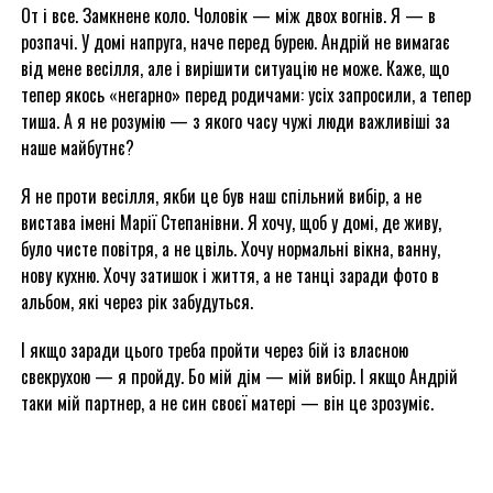
От і все. Замкнене коло. Чоловік — між двох вогнів. Я — в
розпачі. У домі напруга, наче перед бурею. Андрій не вимагає
від мене весілля, але і вирішити ситуацію не може. Каже, що
тепер якось «негарно» перед родичами: усіх запросили, а тепер
тиша. А я не розумію — з якого часу чужі люди важливіші за
наше майбутнє?
Я не проти весілля, якби це був наш спільний вибір, а не
вистава імені Марії Степанівни. Я хочу, щоб у домі, де живу,
було чисте повітря, а не цвіль. Хочу нормальні вікна, ванну,
нову кухню. Хочу затишок і життя, а не танці заради фото в
альбом, які через рік забудуться.
І якщо заради цього треба пройти через бій із власною
свекрухою — я пройду. Бо мій дім — мій вибір. І якщо Андрій
таки мій партнер, а не син своєї матері — він це зрозуміє.