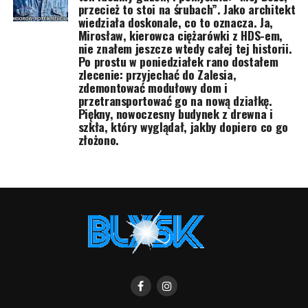
przecież to stoi na śrubach”. Jako architekt
wiedziała doskonale, co to oznacza. Ja,
Mirosław, kierowca ciężarówki z HDS-em,
nie znałem jeszcze wtedy całej tej historii.
Po prostu w poniedziałek rano dostałem
zlecenie: przyjechać do Zalesia,
zdemontować modułowy dom i
przetransportować go na nową działkę.
Piękny, nowoczesny budynek z drewna i
szkła, który wyglądał, jakby dopiero co go
złożono.