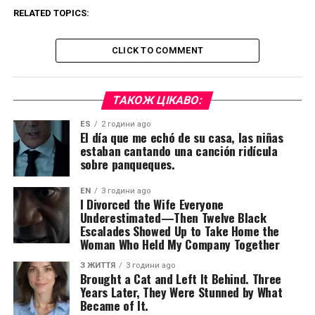
RELATED TOPICS:
CLICK TO COMMENT
ТАКОЖ ЦІКАВО:
ES
2 години ago
El día que me echó de su casa, las niñas
estaban cantando una canción ridícula
sobre panqueques.
EN
3 години ago
I Divorced the Wife Everyone
Underestimated—Then Twelve Black
Escalades Showed Up to Take Home the
Woman Who Held My Company Together
З ЖИТТЯ
3 години ago
Brought a Cat and Left It Behind. Three
Years Later, They Were Stunned by What
Became of It.