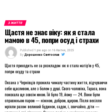
З ЖИТТЯ
Щастя не знає віку: як я стала
мамою в 45, попри осуд і страхи
Published
1 рік ago
on
16 Квітня, 2025
By
Дорошенко Святослав
Щастя приходить не за розкладом: як я стала матір’ю у 45,
попри осуду та страхи
Оксана з Чернівців прожила чималу частину життя, відчуваючи
себе щасливою, але з болем у душі. Свого чоловіка, Тараса, вона
покохала ще зовсім юною. Їй було 19, йому — 24. Вони були
справжньою парою — ніжною, доброю, щирою. Після весілля
мріяли разом: великий будинок, садок, і, звичайно, діти —