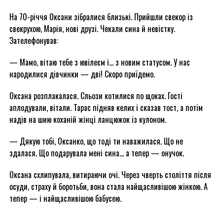
На 70-річчя Оксани зібралися близькі. Прийшли свекор із
свекрухою, Марія, нові друзі. Чекали сина й невістку.
Зателефонував:
— Мамо, вітаю тебе з ювілеєм і… з новим статусом. У нас
народилися дівчинки — дві! Скоро приїдемо.
Оксана розплакалася. Сльози котилися по щоках. Гості
аплодували, вітали. Тарас підняв келих і сказав тост, а потім
надів на шию коханій жінці ланцюжок із кулоном.
— Дякую тобі, Оксанко, що тоді ти наважилася. Що не
здалася. Що подарувала мені сина… а тепер — онучок.
Оксана схлипувала, витираючи очі. Через чверть століття після
осуди, страху й боротьби, вона стала найщасливішою жінкою. А
тепер — і найщасливішою бабусею.