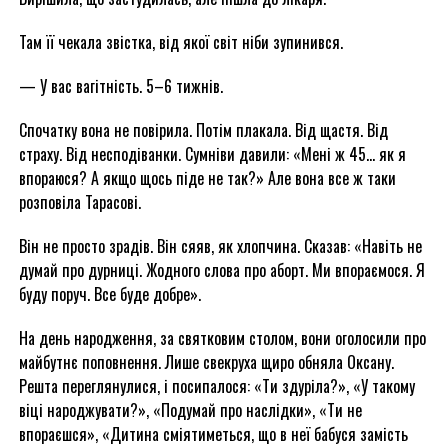
Там її чекала звістка, від якої світ ніби зупинився.
— У вас вагітність. 5–6 тижнів.
Спочатку вона не повірила. Потім плакала. Від щастя. Від
страху. Від несподіванки. Сумніви давили: «Мені ж 45… як я
впораюся? А якщо щось піде не так?» Але вона все ж таки
розповіла Тарасові.
Він не просто зрадів. Він сяяв, як хлопчина. Сказав: «Навіть не
думай про дурниці. Жодного слова про аборт. Ми впораємося. Я
буду поруч. Все буде добре».
На день народження, за святковим столом, вони оголосили про
майбутнє поповнення. Лише свекруха щиро обняла Оксану.
Решта переглянулися, і посипалося: «Ти здуріла?», «У такому
віці народжувати?», «Подумай про наслідки», «Ти не
впораєшся», «Дитина сміятиметься, що в неї бабуся замість