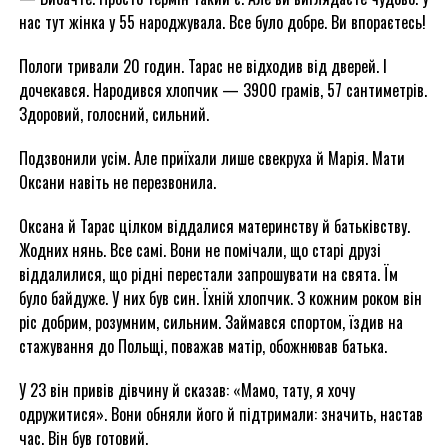
нас тут жінка у 55 народжувала. Все було добре. Ви впораєтесь!
Пологи тривали 20 годин. Тарас не відходив від дверей. І
дочекався. Народився хлопчик — 3900 грамів, 57 сантиметрів.
Здоровий, голосний, сильний.
Подзвонили усім. Але приїхали лише свекруха й Марія. Мати
Оксани навіть не перезвонила.
Оксана й Тарас цілком віддалися материнству й батьківству.
Жодних нянь. Все самі. Вони не помічали, що старі друзі
віддалилися, що рідні перестали запрошувати на свята. Їм
було байдуже. У них був син. Їхній хлопчик. З кожним роком він
ріс добрим, розумним, сильним. Займався спортом, їздив на
стажування до Польщі, поважав матір, обожнював батька.
У 23 він привів дівчину й сказав: «Мамо, тату, я хочу
одружитися». Вони обняли його й підтримали: значить, настав
час. Він був готовий.