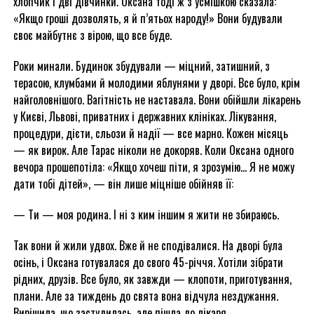
хлопчик і дві дівчинки. Оксана тоді ж з усмішкою сказала:
«Якщо гроші дозволять, я й п’ятьох народу!» Вони будували
своє майбутнє з вірою, що все буде.
Роки минали. Будинок збудували — міцний, затишний, з
терасою, клумбами й молодими яблунями у дворі. Все було, крім
найголовнішого. Вагітність не наставала. Вони обійшли лікарень
у Києві, Львові, приватних і державних клініках. Лікування,
процедури, дієти, сльози й надії — все марно. Кожен місяць
— як вирок. Але Тарас ніколи не докоряв. Коли Оксана одного
вечора прошепотіла: «Якщо хочеш піти, я зрозумію… Я не можу
дати тобі дітей», — він лише міцніше обійняв її:
— Ти — моя родина. І ні з ким іншим я жити не збираюсь.
Так вони й жили удвох. Вже й не сподівалися. На дворі була
осінь, і Оксана готувалася до свого 45-річчя. Хотіли зібрати
рідних, друзів. Все було, як завжди — клопоти, приготування,
плани. Але за тиждень до свята вона відчула нездужання.
Вирішила, що застудилась, але пішла до лікаря.