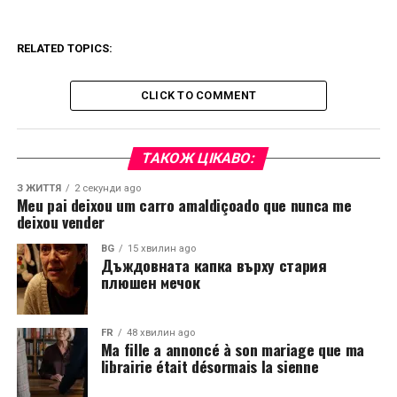
RELATED TOPICS:
CLICK TO COMMENT
ТАКОЖ ЦІКАВО:
З ЖИТТЯ
2 секунди ago
Meu pai deixou um carro amaldiçoado que nunca me
deixou vender
BG
15 хвилин ago
Дъждовната капка върху стария
плюшен мечок
FR
48 хвилин ago
Ma fille a annoncé à son mariage que ma
librairie était désormais la sienne