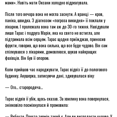
мами». Навіть мати Оксани холодно відреагувала.
Після того вечора вона не могла заснути. А вранці — кров,
паніка, швидка. З діагнозом «погроза викидня» її поклали у
лікарню. І пролежала вона там аж до 30-го тижня. Навідували
лише Тарас і подруга Марія, яка на свято не встигла, але
підтримала всім серцем. Тарас щодня приїжджав, приносив
фрукти, говорив, що вона сильна, що все буде чудово. Він сам
спілкувався з лікарями, домовлявся, шукав найкращих
фахівців. Він був її опорою.
Коли прийшов час народжувати, Тарас відвіз її до пологового
будинку. Акушерка, записуючи дані, здивувалася віку:
— Ого… старородяча…
Тарас відвів її убік, щось сказав. За хвилину вона повернулася,
зніяковіло посміхнулася й промовила:
— Вибачте. Просто термін такий є. Але ви виглядаєте чудово. У