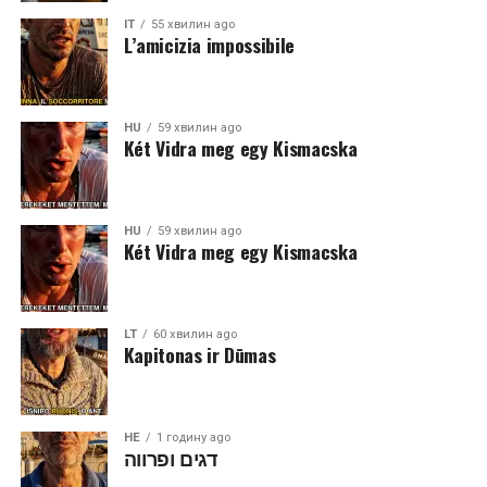
IT
55 хвилин ago
L’amicizia impossibile
HU
59 хвилин ago
Két Vidra meg egy Kismacska
HU
59 хвилин ago
Két Vidra meg egy Kismacska
LT
60 хвилин ago
Kapitonas ir Dūmas
HE
1 годину ago
דגים ופרווה