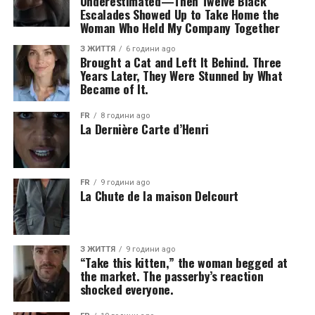
Underestimated—Then Twelve Black
Escalades Showed Up to Take Home the
Woman Who Held My Company Together
З ЖИТТЯ
6 години ago
Brought a Cat and Left It Behind. Three
Years Later, They Were Stunned by What
Became of It.
FR
8 години ago
La Dernière Carte d’Henri
FR
9 години ago
La Chute de la maison Delcourt
З ЖИТТЯ
9 години ago
“Take this kitten,” the woman begged at
the market. The passerby’s reaction
shocked everyone.