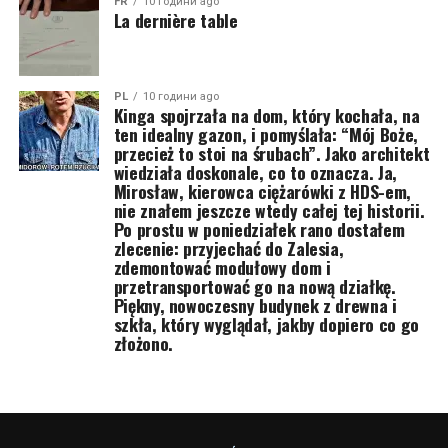
FR
10 години ago
La dernière table
PL
10 години ago
Kinga spojrzała na dom, który kochała, na
ten idealny gazon, i pomyślała: “Mój Boże,
przecież to stoi na śrubach”. Jako architekt
wiedziała doskonale, co to oznacza. Ja,
Mirosław, kierowca ciężarówki z HDS-em,
nie znałem jeszcze wtedy całej tej historii.
Po prostu w poniedziałek rano dostałem
zlecenie: przyjechać do Zalesia,
zdemontować modułowy dom i
przetransportować go na nową działkę.
Piękny, nowoczesny budynek z drewna i
szkła, który wyglądał, jakby dopiero co go
złożono.