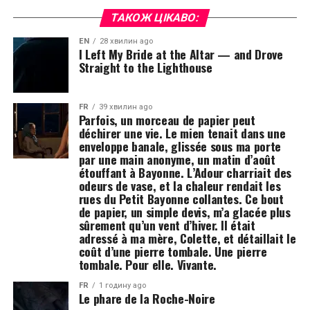
ТАКОЖ ЦІКАВО:
EN
28 хвилин ago
I Left My Bride at the Altar — and Drove
Straight to the Lighthouse
FR
39 хвилин ago
Parfois, un morceau de papier peut
déchirer une vie. Le mien tenait dans une
enveloppe banale, glissée sous ma porte
par une main anonyme, un matin d’août
étouffant à Bayonne. L’Adour charriait des
odeurs de vase, et la chaleur rendait les
rues du Petit Bayonne collantes. Ce bout
de papier, un simple devis, m’a glacée plus
sûrement qu’un vent d’hiver. Il était
adressé à ma mère, Colette, et détaillait le
coût d’une pierre tombale. Une pierre
tombale. Pour elle. Vivante.
FR
1 годину ago
Le phare de la Roche-Noire