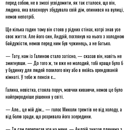
перед собою, не в змозі усвідомити, як так сталося, що він,
людина, яка власноруч збудувала свій дім, опинився на вулиці,
немов непотріб.
Ще кілька годин тому він стояв у рідних стінах, котрі знав усе
своє життя. Але його син, Андрій, поглянув на нього з холодною
байдужістю, немов перед ним був чужинець, а не батько.
— Тату, нам із Галиною стало затісно, — сказав він, навіть не
змигнувши. — До того ж, ти вже не молодий, тобі краще було б
у будинку для людей похилого віку або в якійсь орендованій
кімнаті. У тебе ж пенсія є…
Галина, невістка, стояла поруч, мовчки киваючи, немов це було
найприродніше рішення у світі.
— Але… це мій дім… — голос Миколи тремтів не від холоду, а
від болю зради, що розривала його зсередини.
— Ти сам переписав усе на мене, — Андрій знизав плечима з