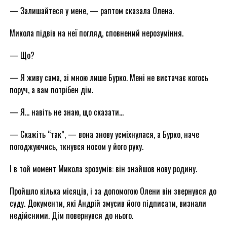
— Залишайтеся у мене, — раптом сказала Олена.
Микола підвів на неї погляд, сповнений нерозуміння.
— Що?
— Я живу сама, зі мною лише Бурко. Мені не вистачає когось
поруч, а вам потрібен дім.
— Я… навіть не знаю, що сказати…
— Скажіть “так”, — вона знову усміхнулася, а Бурко, наче
погоджуючись, ткнувся носом у його руку.
І в той момент Микола зрозумів: він знайшов нову родину.
Пройшло кілька місяців, і за допомогою Олени він звернувся до
суду. Документи, які Андрій змусив його підписати, визнали
недійсними. Дім повернувся до нього.