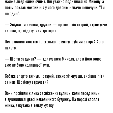
майже людськими очима. Він уважно подивився на Миколу, а
потім поклав мокрий ніс у його долоню, неначе шепочучи: “Ти
не один”.
— Звідки ти взявся, друже? — прошепотів старий, стримуючи
сльози, що підступили до горла.
Пес завиляв хвостом і легенько потягнув зубами за край його
пальто.
— Що ти задумав? — здивувався Микола, але в його голосі
вже не було колишньої туги.
Собака вперто тягнув, і старий, важко зітхнувши, вирішив піти
за нею. Що йому втрачати?
Вони пройшли кілька засніжених вулиць, коли перед ними
відчинилися двері невеличкого будинку. На порозі стояла
жінка, закутана в теплу хустку.