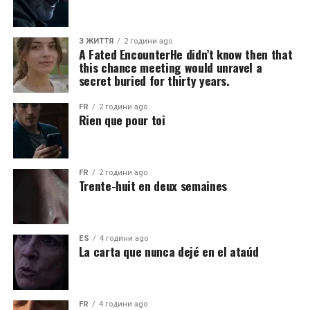
З ЖИТТЯ
2 години ago
A Fated EncounterHe didn’t know then that
this chance meeting would unravel a
secret buried for thirty years.
FR
2 години ago
Rien que pour toi
FR
2 години ago
Trente-huit en deux semaines
ES
4 години ago
La carta que nunca dejé en el ataúd
FR
4 години ago