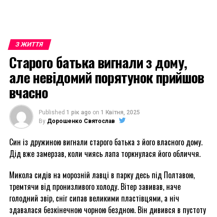
З ЖИТТЯ
Старого батька вигнали з дому,
але невідомий порятунок прийшов
вчасно
Published
1 рік ago
on
1 Квітня, 2025
By
Дорошенко Святослав
Син із дружиною вигнали старого батька з його власного дому.
Дід вже замерзав, коли чиясь лапа торкнулася його обличчя.
Микола сидів на морозній лавці в парку десь під Полтавою,
тремтячи від пронизливого холоду. Вітер завивав, наче
голодний звір, сніг сипав великими пластівцями, а ніч
здавалася безкінечною чорною бездною. Він дивився в пустоту