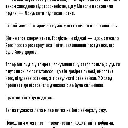
такою холодною відстороненістю, що у Миколи перехопило
подих. — Документи підписані, отче.
І в той момент старий зрозумів: у нього нічого не залишилося.
Він не став сперечатися. Гордість чи відчай — щось змусило
його просто розвернутися і піти, залишивши позаду все, що
було йому дороге.
Тепер він сидів у темряві, закутавшись у старе пальто, а думки
плутались: як так сталося, що він довіряв синові, виростив
його, віддавав останнє, а в результаті став зайвим? Холод
проникав до кісток, але душевна біль була сильнішою.
І раптом він відчув дотик.
Тепла пухнаста лапа м’яко лягла на його замерзлу руку.
Перед ним стояв пес — величезний, кошлатий, з добрими,