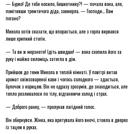
— Бурко! Де тебе носило, бешкетнику?! — почала вона, але,
помітивши тремтячого діда, завмерла. — Господи… Вам
погано?
Микола хотів сказати, що впорається, але з горла вирвався
лише хрипкий стогін.
— Та ви ж мерзнете! Ідіть швидше! — вона схопила його за
руку і майже силоміць затягла в дім.
Прийшов до тями Микола в теплій кімнаті. У повітрі витав
аромат свіжозвареної кави і чогось солодкого — здається,
булочок з корицею. Він не одразу зрозумів, де знаходиться, але
тепло розливалося по тілу, відганяючи холод і страх.
— Доброго ранку, — пролунав лагідний голос.
Він обернувся. Жінка, яка врятувала його вночі, стояла в дверях
із тацею в руках.