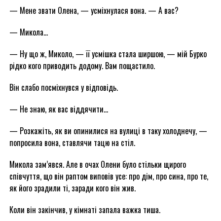
— Мене звати Олена, — усміхнулася вона. — А вас?
— Микола…
— Ну що ж, Миколо, — її усмішка стала ширшою, — мій Бурко
рідко кого приводить додому. Вам пощастило.
Він слабо посміхнувся у відповідь.
— Не знаю, як вас віддячити…
— Розкажіть, як ви опинилися на вулиці в таку холоднечу, —
попросила вона, ставлячи тацю на стіл.
Микола зам’явся. Але в очах Олени було стільки щирого
співчуття, що він раптом виповів усе: про дім, про сина, про те,
як його зрадили ті, заради кого він жив.
Коли він закінчив, у кімнаті запала важка тиша.