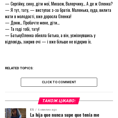
— Сергійку, сину, діти мої, Михасю, Валерчику… А де ж Оленка?
— Я тут, тату, — виступає з-за братів. Маленька, худа, вилита
мати в молодості, вже доросла Оленка!
— Доню… Пробачте мене, діти…
— Та годі тобі, тату!
— БатькуОленка обняла батька, а він, усміхнувшись у
відповідь, закрив очі — і вже більше не відкрив їх.
RELATED TOPICS:
CLICK TO COMMENT
ТАКОЖ ЦІКАВО:
ES
6 хвилин ago
La hija que nunca supe que tenía me