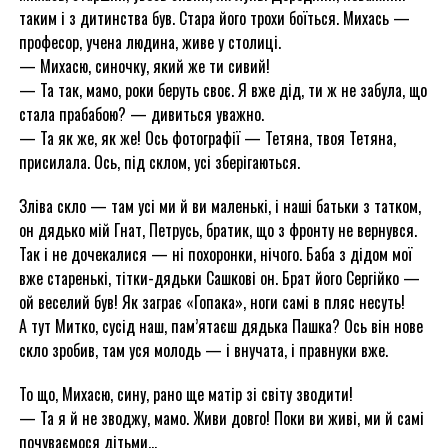
таким і з дитинства був. Стара його трохи боїться. Михась —
професор, учена людина, живе у столиці.
— Михасю, синочку, який же ти сивий!
— Та так, мамо, роки беруть своє. Я вже дід, ти ж не забула, що
стала прабабою? — дивиться уважно.
— Та як же, як же! Ось фотографії — Тетяна, твоя Тетяна,
присилала. Ось, під склом, усі зберігаються.
Зліва скло — там усі ми й ви маленькі, і наші батьки з татком,
он дядько мій Гнат, Петрусь, братик, що з фронту не вернувся.
Так і не дочекалися — ні похоронки, нічого. Баба з дідом мої
вже старенькі, тітки-дядьки Сашкові он. Брат його Сергійко —
ой веселий був! Як заграє «Гопака», ноги самі в пляс несуть!
А тут Митко, сусід наш, пам’ятаєш дядька Пашка? Ось він нове
скло зробив, там уся молодь — і внучата, і правнуки вже.
То що, Михасю, сину, рано ще матір зі світу зводити!
— Та я й не зводжу, мамо. Живи довго! Поки ви живі, ми й самі
почуваємося дітьми…