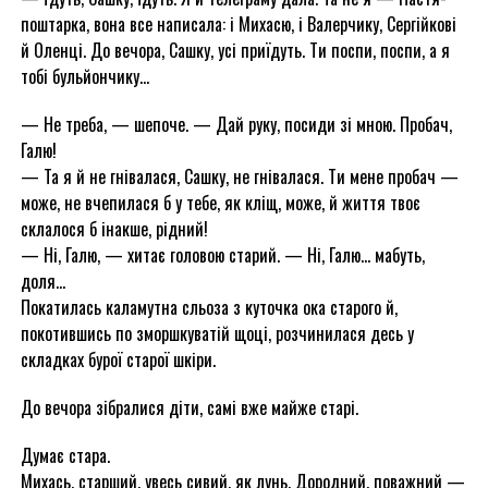
поштарка, вона все написала: і Михасю, і Валерчику, Сергійкові
й Оленці. До вечора, Сашку, усі приїдуть. Ти поспи, поспи, а я
тобі бульйончику…
— Не треба, — шепоче. — Дай руку, посиди зі мною. Пробач,
Галю!
— Та я й не гнівалася, Сашку, не гнівалася. Ти мене пробач —
може, не вчепилася б у тебе, як кліщ, може, й життя твоє
склалося б інакше, рідний!
— Ні, Галю, — хитає головою старий. — Ні, Галю… мабуть,
доля…
Покатилась каламутна сльоза з куточка ока старого й,
покотившись по зморшкуватій щоці, розчинилася десь у
складках бурої старої шкіри.
До вечора зібралися діти, самі вже майже старі.
Думає стара.
Михась, старший, увесь сивий, як лунь. Дородний, поважний —