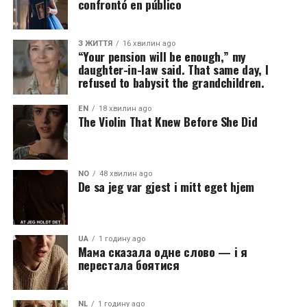
confrontó en público
З ЖИТТЯ
16 хвилин ago
“Your pension will be enough,” my
daughter-in-law said. That same day, I
refused to babysit the grandchildren.
EN
18 хвилин ago
The Violin That Knew Before She Did
NO
48 хвилин ago
De sa jeg var gjest i mitt eget hjem
UA
1 годину ago
Мама сказала одне слово — і я
перестала боятися
NL
1 годину ago