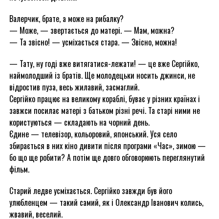
Валерчик, брате, а може на рибалку?
— Може, — звертається до матері. — Мам, можна?
— Та звісно! — усміхається стара. — Звісно, можна!
— Тату, ну годі вже витягатися-лежати! — це вже Сергійко,
наймолодший із братів. Ще молодецьки носить джинси, не
відростив пуза, весь жилавий, засмаглий.
Сергійко працює на великому кораблі, буває у різних країнах і
завжси посилає матері з батьком різні речі. Та старі ними не
користуються — складають на чорний день.
Єдине — телевізор, кольоровий, японський. Уся село
збирається в них кіно дивити після програми «Час», зимою —
бо що ще робити? А потім ще довго обговорюють переглянутий
фільм.
Старий ледве усміхається. Сергійко завжди був його
улюбленцем — такий самий, як і Олександр Іванович колись,
жвавий, веселий.