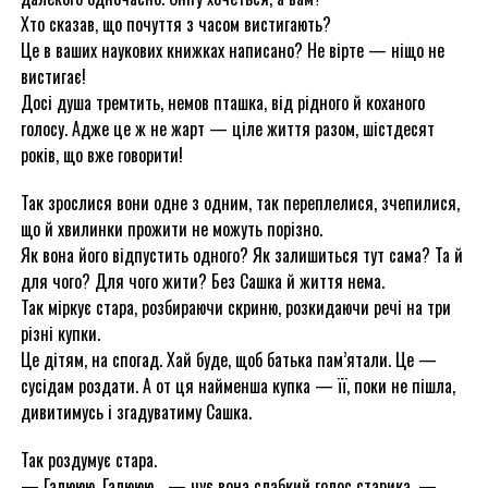
Хто сказав, що почуття з часом вистигають?
Це в ваших наукових книжках написано? Не вірте — ніщо не
вистигає!
Досі душа тремтить, немов пташка, від рідного й коханого
голосу. Адже це ж не жарт — ціле життя разом, шістдесят
років, що вже говорити!
Так зрослися вони одне з одним, так переплелися, зчепилися,
що й хвилинки прожити не можуть порізно.
Як вона його відпустить одного? Як залишиться тут сама? Та й
для чого? Для чого жити? Без Сашка й життя нема.
Так міркує стара, розбираючи скриню, розкидаючи речі на три
різні купки.
Це дітям, на спогад. Хай буде, щоб батька пам’ятали. Це —
сусідам роздати. А от ця найменша купка — її, поки не пішла,
дивитимусь і згадуватиму Сашка.
Так роздумує стара.
— Галююю, Галююю… — чує вона слабкий голос старика. —