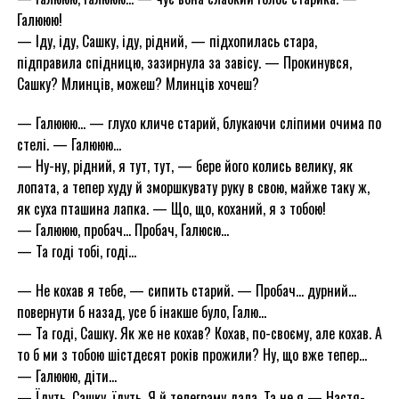
Галююю!
— Іду, іду, Сашку, іду, рідний, — підхопилась стара,
підправила спідницю, зазирнула за завісу. — Прокинувся,
Сашку? Млинців, можеш? Млинців хочеш?
— Галююю… — глухо кличе старий, блукаючи сліпими очима по
стелі. — Галююю…
— Ну-ну, рідний, я тут, тут, — бере його колись велику, як
лопата, а тепер худу й зморшкувату руку в свою, майже таку ж,
як суха пташина лапка. — Що, що, коханий, я з тобою!
— Галююю, пробач… Пробач, Галюсю…
— Та годі тобі, годі…
— Не кохав я тебе, — сипить старий. — Пробач… дурний…
повернути б назад, усе б інакше було, Галю…
— Та годі, Сашку. Як же не кохав? Кохав, по-своєму, але кохав. А
то б ми з тобою шістдесят років прожили? Ну, що вже тепер…
— Галююю, діти…
— Їдуть, Сашку, їдуть. Я й телеграму дала. Та не я — Настя-