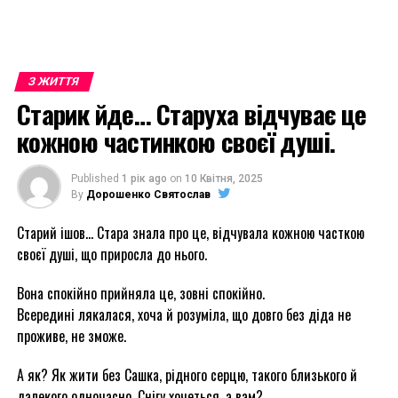
З ЖИТТЯ
Старик йде… Старуха відчуває це
кожною частинкою своєї душі.
Published
1 рік ago
on
10 Квітня, 2025
By
Дорошенко Святослав
Старий ішов… Стара знала про це, відчувала кожною часткою
своєї душі, що приросла до нього.
Вона спокійно прийняла це, зовні спокійно.
Всередині лякалася, хоча й розуміла, що довго без діда не
проживе, не зможе.
А як? Як жити без Сашка, рідного серцю, такого близького й
далекого одночасно. Снігу хочеться, а вам?