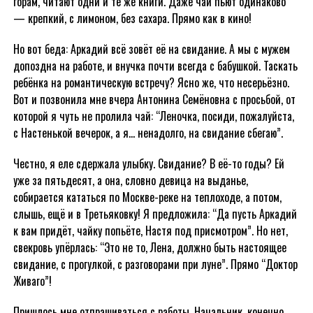
горам, читают одни и те же книги. Даже чай пьют одинаково
— крепкий, с лимоном, без сахара. Прямо как в кино!
Но вот беда: Аркадий всё зовёт её на свидание. А мы с мужем
допоздна на работе, и внучка почти всегда с бабушкой. Таскать
ребёнка на романтическую встречу? Ясно же, что несерьёзно.
Вот и позвонила мне вчера Антонина Семёновна с просьбой, от
которой я чуть не пролила чай: “Леночка, посиди, пожалуйста,
с Настенькой вечерок, а я… ненадолго, на свидание сбегаю”.
Честно, я еле сдержала улыбку. Свидание? В её-то годы? Ей
уже за пятьдесят, а она, словно девица на выданье,
собирается кататься по Москве-реке на теплоходе, а потом,
слышь, ещё и в Третьяковку! Я предложила: “Да пусть Аркадий
к вам придёт, чайку попьёте, Настя под присмотром”. Но нет,
свекровь упёрлась: “Это не то, Лена, должно быть настоящее
свидание, с прогулкой, с разговорами при луне”. Прямо “Доктор
Живаго”!
Пришлось мне отпрашиваться с работы. Начальник, конечно,