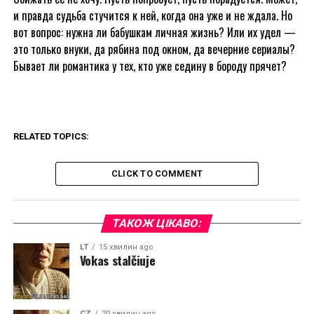
и правда судьба стучится к ней, когда она уже и не ждала. Но
вот вопрос: нужна ли бабушкам личная жизнь? Или их удел —
это только внуки, да рябина под окном, да вечерние сериалы?
Бывает ли романтика у тех, кто уже седину в бороду прячет?
RELATED TOPICS:
CLICK TO COMMENT
ТАКОЖ ЦІКАВО:
LT
15 хвилин ago
Vokas stalčiuje
CZ
20 хвилин ago