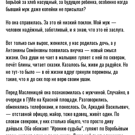
борьбой за хлеб насущный, за будущее ребёнка, особенно когда
бывший муж даже копейки не присылал?
Но она справилась. За это ей низкий поклон. Мой муж —
человек надёжный, заботливый, и я знаю, что это её заслуга.
Вот только сын вырос, женился, у нас родилась дочь, а у
Антонины Семёновны появилась внучка — новый смысл
жизни. Она души не чает в малышке: гуляет с ней по скверам,
печёт блины, читает сказки. Казалось бы, живи да радуйся. Но
не тут-то было — в её жизни вдруг грянули перемены, да
такие, что я до сих пор не верю своим ушам.
Перед Масленицей она познакомилась с мужчиной. Случайно, в
очереди в ГУМе на Красной площади. Разговорились,
обменялись телефонами, и понеслось. Он, Аркадий Васильевич,
— отставной офицер, майор, тоже вдовец, живёт один. По
словам свекрови, у них столько общего, что просто диву
даёшься. Оба обожают “Иронию судьбы”, гуляют по Воробьёвым