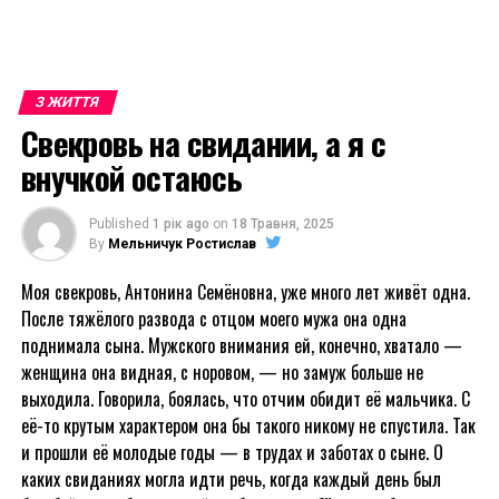
З ЖИТТЯ
Свекровь на свидании, а я с
внучкой остаюсь
Published
1 рік ago
on
18 Травня, 2025
By
Мельничук Ростислав
Моя свекровь, Антонина Семёновна, уже много лет живёт одна.
После тяжёлого развода с отцом моего мужа она одна
поднимала сына. Мужского внимания ей, конечно, хватало —
женщина она видная, с норовом, — но замуж больше не
выходила. Говорила, боялась, что отчим обидит её мальчика. С
её-то крутым характером она бы такого никому не спустила. Так
и прошли её молодые годы — в трудах и заботах о сыне. О
каких свиданиях могла идти речь, когда каждый день был