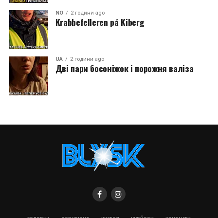
NO
2 години ago
Krabbefelleren på Kiberg
UA
2 години ago
Дві пари босоніжок і порожня валіза