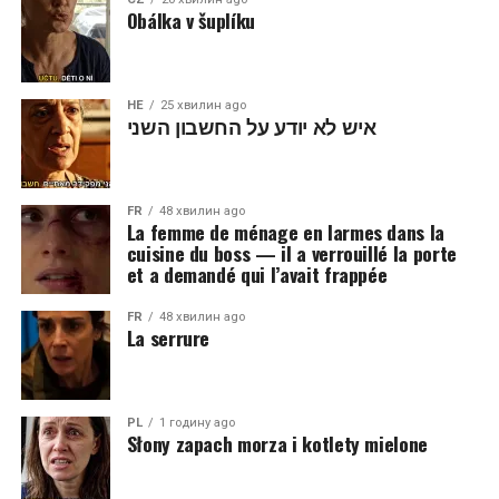
Obálka v šuplíku
HE
25 хвилин ago
איש לא יודע על החשבון השני
FR
48 хвилин ago
La femme de ménage en larmes dans la
cuisine du boss — il a verrouillé la porte
et a demandé qui l’avait frappée
FR
48 хвилин ago
La serrure
PL
1 годину ago
Słony zapach morza i kotlety mielone