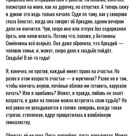
посмотрел на меня, как на дурочку, но отпустил. А теперь сижу
и думаю: это ведь только начало. Судя по тому, как у свекрови
глаза блестят, когда она говорит об Аркадии, одним вечером
дело не кончится. Чую, скоро мне или отпуск без содержания
брать, или няню искать. Потому что, похоже, у Антонины
Семёновны всё всерьёз. Она даже обронила, что Аркадий —
человек семьи, и, может, скоро дело к свадьбе пойдёт.
Свадьба! В её-то годы!
Я, конечно, не против, каждый имеет право на счастье. Но
разве в этом возрасте счастье — в мужчинах? Разве не в том,
чтобы нянчить внуков, печёные яблоки им готовить, карусели
качать? Или я ошибаюсь? Может, и правда, любовь не знает
возраста, и даже на пенсии можно встретить свою судьбу? Но
всё равно не укладывается в голове: свекровь, всегда такая
строгая, степенная, вдруг превратилась в влюблённую
гимназистку.
Обижать её не хочу. Пусть попробует, пусть порадуется. Может,